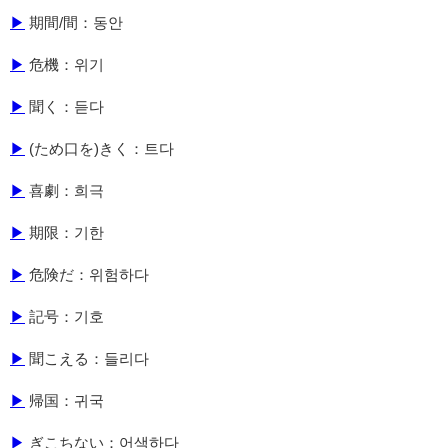
▶
期間/間：동안
▶
危機：위기
▶
聞く：듣다
▶
(ため口を)きく：트다
▶
喜劇：희극
▶
期限：기한
▶
危険だ：위험하다
▶
記号：기호
▶
聞こえる：들리다
▶
帰国：귀국
▶
ぎこちない：어색하다