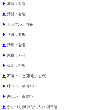
▶
葛藤：갈등
▶
活発：활발
▶
カップル：커플
▶
活躍：활약
▶
活用：활용
▶
家庭：가정
▶
仮定：가정
▶
家電：가전(家電まとめ)
▶
叶う：이루어지다
▶
悲しい：슬프다
▶
かなづち(泳げない人)：맥주병