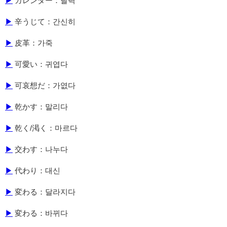
▶
カレンダー：달력
▶
辛うじて：간신히
▶
皮革：가죽
▶
可愛い：귀엽다
▶
可哀想だ：가엾다
▶
乾かす：말리다
▶
乾く/渇く：마르다
▶
交わす：나누다
▶
代わり：대신
▶
変わる：달라지다
▶
変わる：바뀌다