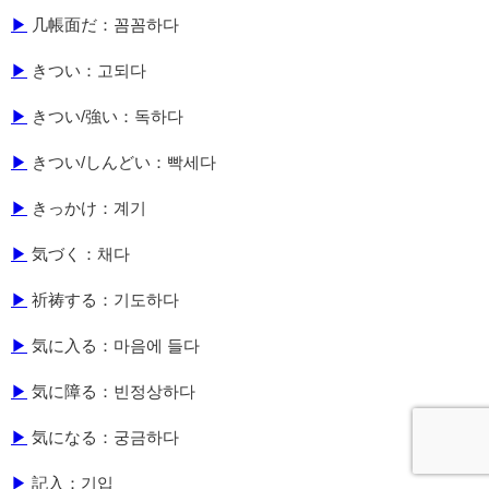
▶
几帳面だ：꼼꼼하다
▶
きつい：고되다
▶
きつい/強い：독하다
▶
きつい/しんどい：빡세다
▶
きっかけ：계기
▶
気づく：채다
▶
祈祷する：기도하다
▶
気に入る：마음에 들다
▶
気に障る：빈정상하다
▶
気になる：궁금하다
▶
記入：기입