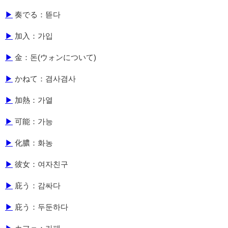
▶
奏でる：뜯다
▶
加入：가입
▶
金：돈(ウォンについて)
▶
かねて：겸사겸사
▶
加熱：가열
▶
可能：가능
▶
化膿：화농
▶
彼女：여자친구
▶
庇う：감싸다
▶
庇う：두둔하다