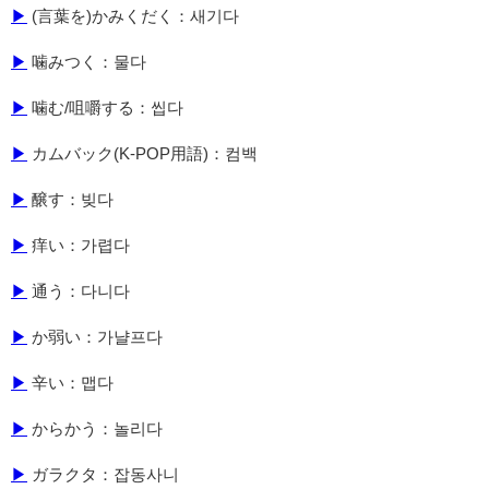
▶
(言葉を)かみくだく：새기다
▶
噛みつく：물다
▶
噛む/咀嚼する：씹다
▶
カムバック(K-POP用語)：컴백
▶
醸す：빚다
▶
痒い：가렵다
▶
通う：다니다
▶
か弱い：가냘프다
▶
辛い：맵다
▶
からかう：놀리다
▶
ガラクタ：잡동사니