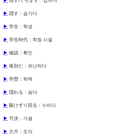
▶
隠す/くらます：감추다
▶
隠す：숨기다
▶
学生：학생
▶
学生時代：학창 시절
▶
確認：확인
▶
格別だ：유난하다
▶
学歴：학력
▶
隠れる：숨다
▶
駆けずり回る：누비다
▶
可決：가결
▶
欠片：조각