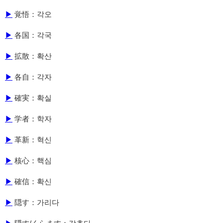
▶
覚悟：각오
▶
各国：각국
▶
拡散：확산
▶
各自：각자
▶
確実：확실
▶
学者：학자
▶
革新：혁신
▶
核心：핵심
▶
確信：확신
▶
隠す：가리다