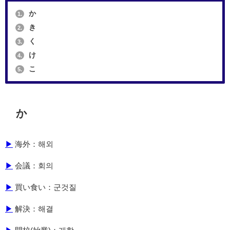
か
1.
き
2.
く
3.
け
4.
こ
5.
か
▶
海外：해외
▶
会議：회의
▶
買い食い：군것질
▶
解決：해결