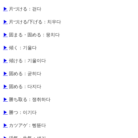
▶
片づける：걷다
▶
片づける/下げる：치우다
▶
固まる・固める：뭉치다
▶
傾く：기울다
▶
傾ける：기울이다
▶
固める：굳히다
▶
固める：다지다
▶
勝ち取る：쟁취하다
▶
勝つ：이기다
▶
カツアゲ：삥뜯다