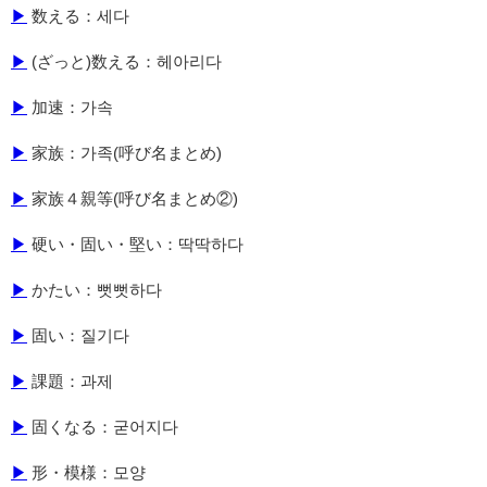
▶
数える：세다
▶
(ざっと)数える：헤아리다
▶
加速：가속
▶
家族：가족(呼び名まとめ)
▶
家族４親等(呼び名まとめ②)
▶
硬い・固い・堅い：딱딱하다
▶
かたい：뻣뻣하다
▶
固い：질기다
▶
課題：과제
▶
固くなる：굳어지다
▶
形・模様：모양