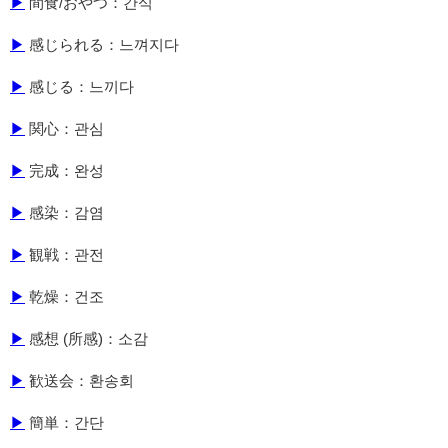
▶
間食/おやつ：간식
▶
感じられる：느껴지다
▶
感じる：느끼다
▶
関心：관심
▶
完成：완성
▶
感染：감염
▶
観戦：관전
▶
乾燥：건조
▶
感想 (所感)：소감
▶
歓送会：환송회
▶
簡単：간단