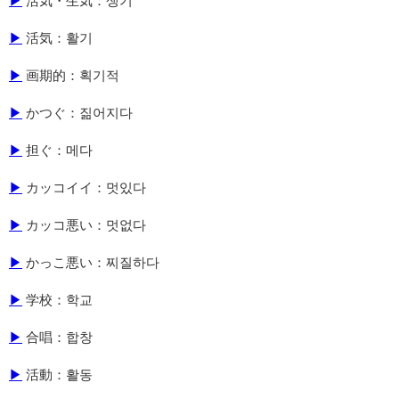
▶
活気・生気：생기
▶
活気：활기
▶
画期的：획기적
▶
かつぐ：짊어지다
▶
担ぐ：메다
▶
カッコイイ：멋있다
▶
カッコ悪い：멋없다
▶
かっこ悪い：찌질하다
▶
学校：학교
▶
合唱：합창
▶
活動：활동