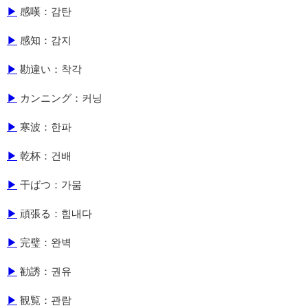
▶
感嘆：감탄
▶
感知：감지
▶
勘違い：착각
▶
カンニング：커닝
▶
寒波：한파
▶
乾杯：건배
▶
干ばつ：가뭄
▶
頑張る：힘내다
▶
完璧：완벽
▶
勧誘：권유
▶
観覧：관람