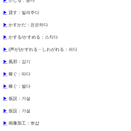
▶
かじる：뜯다
▶
貸す：빌려주다
▶
かすかだ：은은하다
▶
かする/かすめる：스치다
▶
(声が)かすれる・しわがれる：쉬다
▶
風邪：감기
▶
稼ぐ：따다
▶
稼ぐ：벌다
▶
仮説：가설
▶
仮設：가설
▶
画像加工：뽀샵