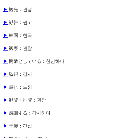
▶
観光：관광
▶
勧告：권고
▶
韓国：한국
▶
観察：관찰
▶
閑散としている：한산하다
▶
監視：감시
▶
感じ：느낌
▶
勧奨・推奨：권장
▶
感謝する：감사하다
▶
干渉：간섭