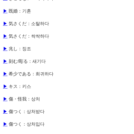
▶
既婚：기혼
▶
気さくだ：소탈하다
▶
気さくだ：싹싹하다
▶
兆し：징조
▶
刻む/彫る：새기다
▶
希少である：희귀하다
▶
キス：키스
▶
傷・怪我：상처
▶
傷つく：상처받다
▶
傷つく：상처입다