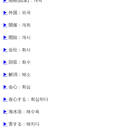
▶
開校(始業)：개학
▶
外国：외국
▶
開催：개최
▶
開始：개시
▶
会社：회사
▶
回収：회수
▶
解消：해소
▶
会心：회심
▶
改心する：회심하다
▶
海水浴：해수욕
▶
害する：해치다