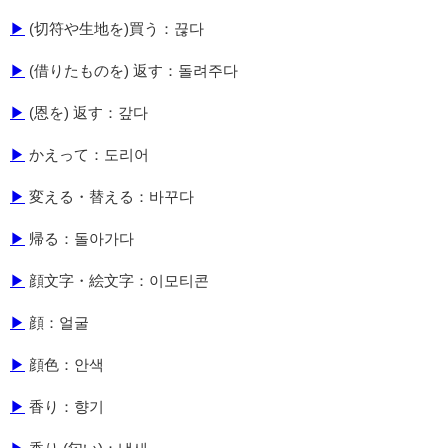
▶
(切符や生地を)買う：끊다
▶
(借りたものを) 返す：돌려주다
▶
(恩を) 返す：갚다
▶
かえって：도리어
▶
変える・替える：바꾸다
▶
帰る：돌아가다
▶
顔文字・絵文字：이모티콘
▶
顔：얼굴
▶
顔色：안색
▶
香り：향기