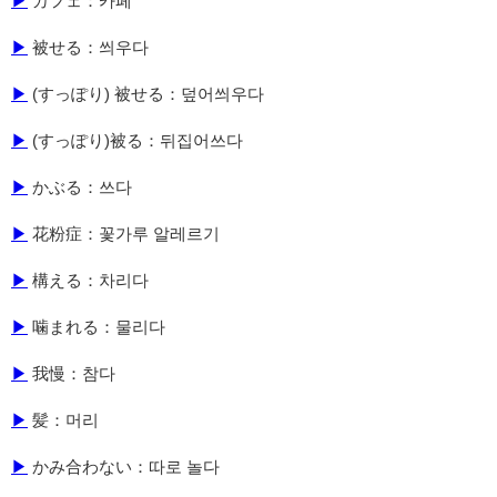
▶
カフェ：카페
▶
被せる：씌우다
▶
(すっぽり) 被せる：덮어씌우다
▶
(すっぽり)被る：뒤집어쓰다
▶
かぶる：쓰다
▶
花粉症：꽃가루 알레르기
▶
構える：차리다
▶
噛まれる：물리다
▶
我慢：참다
▶
髪：머리
▶
かみ合わない：따로 놀다