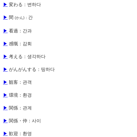
▶
変わる：변하다
▶
間
간
(かん)：
▶
看過：간과
▶
感慨：감회
▶
考える：생각하다
▶
がんがんする：띵하다
▶
観客：관객
▶
環境：환경
▶
関係：관계
▶
関係・仲：사이
▶
歓迎：환영