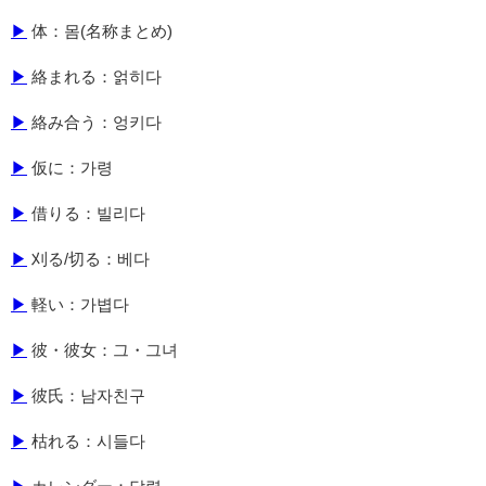
▶
体：몸(名称まとめ)
▶
絡まれる：얽히다
▶
絡み合う：엉키다
▶
仮に：가령
▶
借りる：빌리다
▶
刈る/切る：베다
▶
軽い：가볍다
▶
彼・彼女：그・그녀
▶
彼氏：남자친구
▶
枯れる：시들다