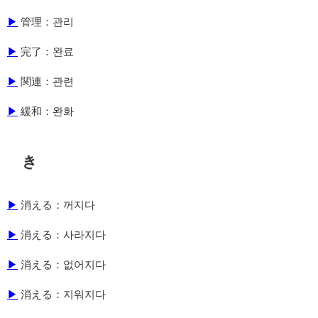
▶
管理：관리
▶
完了：완료
▶
関連：관련
▶
緩和：완화
き
▶
消える：꺼지다
▶
消える：사라지다
▶
消える：없어지다
▶
消える：지워지다