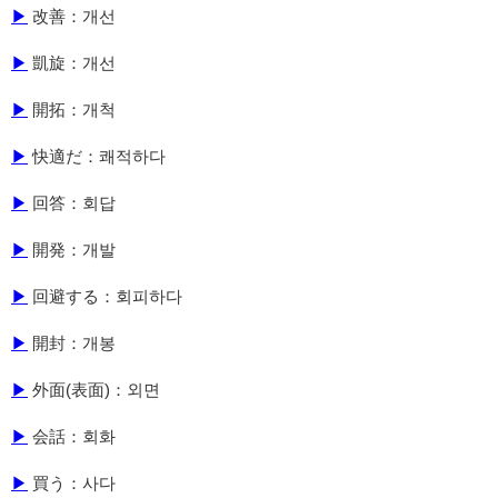
▶
改善：개선
▶
凱旋：개선
▶
開拓：개척
▶
快適だ：쾌적하다
▶
回答：회답
▶
開発：개발
▶
回避する：회피하다
▶
開封：개봉
▶
外面(表面)：외면
▶
会話：회화
▶
買う：사다