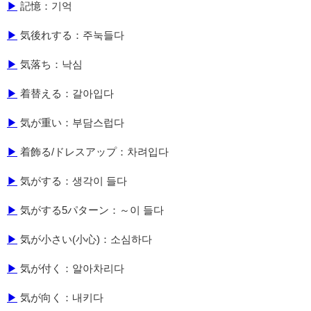
▶
記憶：기억
▶
気後れする：주눅들다
▶
気落ち：낙심
▶
着替える：갈아입다
▶
気が重い：부담스럽다
▶
着飾る/ドレスアップ：차려입다
▶
気がする：생각이 들다
▶
気がする5パターン：～이 들다
▶
気が小さい(小心)：소심하다
▶
気が付く：알아차리다
▶
気が向く：내키다