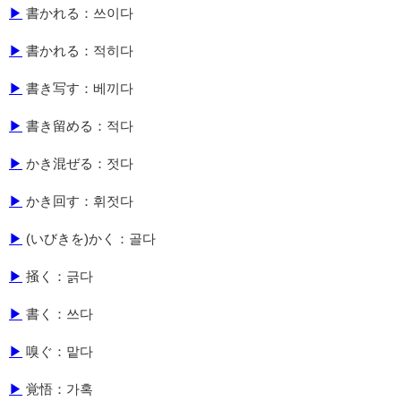
▶
書かれる：쓰이다
▶
書かれる：적히다
▶
書き写す：베끼다
▶
書き留める：적다
▶
かき混ぜる：젓다
▶
かき回す：휘젓다
▶
(いびきを)かく：골다
▶
掻く：긁다
▶
書く：쓰다
▶
嗅ぐ：맡다
▶
覚悟：가혹