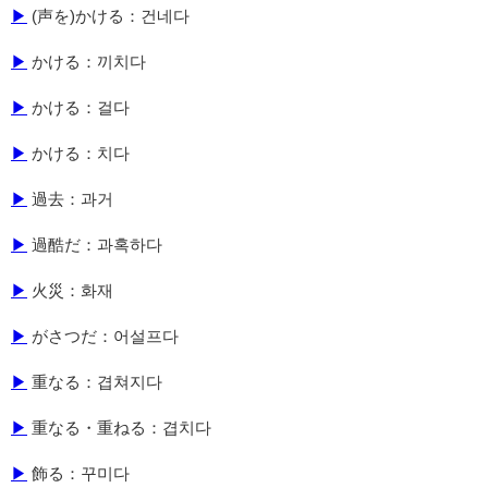
▶
(声を)かける：건네다
▶
かける：끼치다
▶
かける：걸다
▶
かける：치다
▶
過去：과거
▶
過酷だ：과혹하다
▶
火災：화재
▶
がさつだ：어설프다
▶
重なる：겹쳐지다
▶
重なる・重ねる：겹치다
▶
飾る：꾸미다