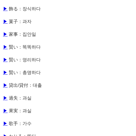
▶
飾る：장식하다
▶
菓子：과자
▶
家事：집안일
▶
賢い：똑똑하다
▶
賢い：영리하다
▶
賢い：총명하다
▶
貸出/貸付：대출
▶
過失：과실
▶
果実：과실
▶
歌手：가수