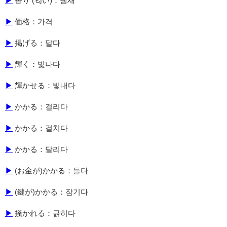
▶
香り (匂い)：냄새
▶
価格：가격
▶
掲げる：달다
▶
輝く：빛나다
▶
輝かせる：빛내다
▶
かかる：걸리다
▶
かかる：걸치다
▶
かかる：달리다
▶
(お金が)かかる：들다
▶
(鍵が)かかる：잠기다
▶
掻かれる：긁히다