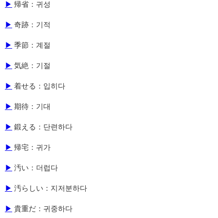
▶
帰省：귀성
▶
奇跡：기적
▶
季節：계절
▶
気絶：기절
▶
着せる：입히다
▶
期待：기대
▶
鍛える：단련하다
▶
帰宅：귀가
▶
汚い：더럽다
▶
汚らしい：지저분하다
▶
貴重だ：귀중하다