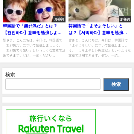
形容詞
形容詞
韓国語で「無邪気だ」とは？
韓国語で「よそよそしい」と
【천진하다】意味を勉強しよ
は？【서먹하다】意味を勉強し
う！
よう！
皆さま、こんにちは。今日は、韓国語で
皆さま、こんにちは。今日は、韓国語で
「無邪気だ」について勉強しましょう。
「よそよそしい」について勉強しましょ
「無邪気で可愛い」というような文章で活
う。「よそよそしい態度だ」というような
用できます。ぜひ、一読ください...
文章で活用できます。ぜひ、一読...
検索
検索