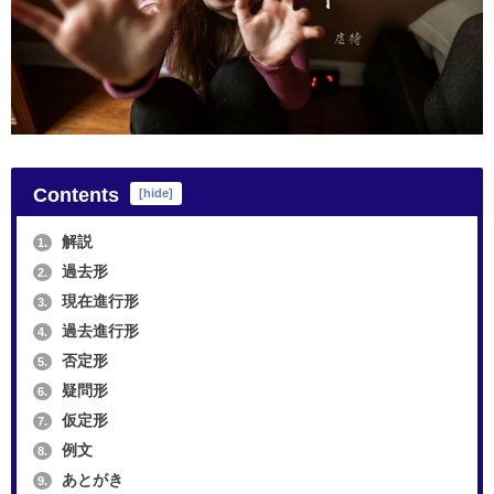
Contents
[
hide
]
解説
1.
過去形
2.
現在進行形
3.
過去進行形
4.
否定形
5.
疑問形
6.
仮定形
7.
例文
8.
あとがき
9.