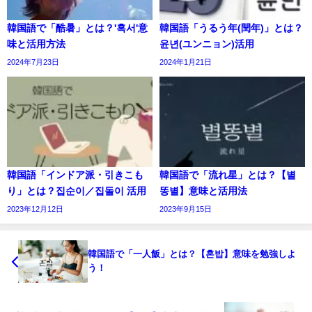
韓国語で「酷暑」とは？'혹서'意
韓国語「うるう年(閏年)」とは？
味と活用方法
윤년(ユンニョン)活用
2024年7月23日
2024年1月21日
韓国語「インドア派・引きこも
韓国語で「流れ星」とは？【별
り」とは？집순이／집돌이 活用
똥별】意味と活用法
2023年12月12日
2023年9月15日
韓国語で「一人飯」とは？【혼밥】意味を勉強しよ
う！