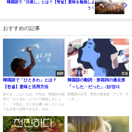
韓国語で「日差し」とは？【햇빛】意味を勉強しよ
う！
おすすめの記事
副詞
文法
韓国語で「ひときわ」とは？
韓国語の動詞・形容詞の過去形
【한결】意味と活用方法
「～した・だった」-았/었다
皆さま、こんにちは。今日は、韓国語の副
韓国語の文法 用言の過去形「アッタ・オ
詞で「ひときわ」について勉強しましょ
ッタ」...
う。「今日は、ひときわ暑いね」というよ
うな文章で活用できます。ぜひ...