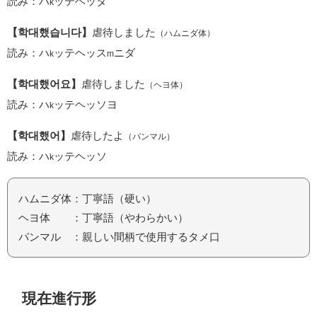
読み：ハ
ッテヘッタ
k
【학대했습니다】
虐待しました
（ハムニダ体）
読み：ハ
ッテヘッス
ニダ
k
m
【학대했어요】
虐待しました
（ヘヨ体）
読み：ハ
ッテヘッソヨ
k
【학대했어】
虐待したよ
（パンマル）
読み：ハ
ッテヘッソ
k
ハムニダ体：丁寧語（硬い）
ヘヨ体 ：丁寧語（やわらかい）
パンマル ：親しい間柄で使用するタメ口
現在進行形