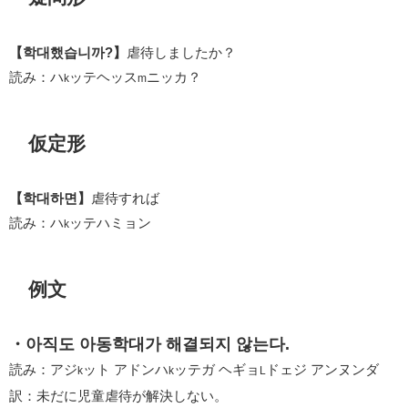
【학대했습니까?】
虐待しましたか？
読み：ハ
ッテヘッス
ニッカ？
k
m
仮定形
【학대하면】
虐待すれば
読み：ハ
ッテハミョン
k
例文
・아직도 아동학대가 해결되지 않는다.
読み：アジ
ット アドンハ
ッテガ ヘギョ
ドェジ アンヌンダ
k
k
L
訳：未だに児童虐待が解決しない。