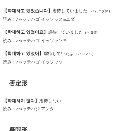
【학대하고 있었습니다】
虐待していました
（ハムニダ体）
読み：ハ
ッテハゴ イッソッス
ニダ
k
m
【학대하고 있었어요】
虐待していました
（ヘヨ体）
読み：ハ
ッテハゴ イッソッソヨ
k
【학대하고 있었어】
虐待していたよ
（パンマル）
読み：ハ
ッテハゴ イッソッソ
k
否定形
【학대하지 않다】
虐待しない
読み：ハ
ッテハジ アンタ
k
疑問形