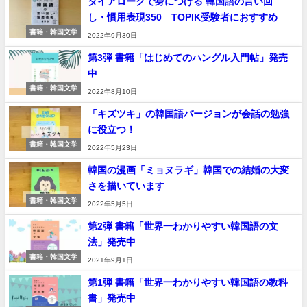
ダイアローグで身につける 韓国語の言い回
し・慣用表現350 TOPIK受験者におすすめ
書籍・韓国文学
2022年9月30日
第3弾 書籍「はじめてのハングル入門帖」発売
中
書籍・韓国文学
2022年8月10日
「キズツキ」の韓国語バージョンが会話の勉強
に役立つ！
書籍・韓国文学
2022年5月23日
韓国の漫画「ミョヌラギ」韓国での結婚の大変
さを描いています
書籍・韓国文学
2022年5月5日
第2弾 書籍「世界一わかりやすい韓国語の文
法」発売中
書籍・韓国文学
2021年9月1日
第1弾 書籍「世界一わかりやすい韓国語の教科
書」発売中