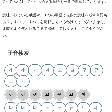
'가' であれば、'가' から始まる単語を一覧で掲載しております。
意味が似ている単語や、１つの単語で複数の意味を成す単語も
ありますので…すべてを掲載しているわけではございません。
比較的よく使われる意味で掲載しております。ご了承くださ
い。
子音検索
가
갸
거
겨
고
교
구
규
그
기
까
꺼
껴
꼬
꾸
끄
끼
나
너
녀
노
누
뉴
느
니