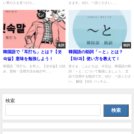
い男の人を見つけた...
きます。ぜひ、一読ください。...
名詞
助詞
韓国語で「耳打ち」とは？【귓
韓国語の助詞「～と」とは？
속말】意味を勉強しよう！
【와/과】使い方を教えて！
韓国語「耳打ち」を学ぶ。【귓속말】の読
皆さま、こんにちは。今日は、韓国語の助
み、意味・活用方法を紹介中。...
詞「～と」について勉強しましょう。 文
語で活用する助詞です。ぜひ、一読くださ
い。 解説 【와】パッチム...
検索
検索