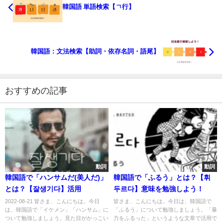
韓国語 単語検索【ㄱ行】
韓国語：文法検索【助詞・依存名詞・語尾】
おすすめの記事
動詞
動詞
韓国語で「ハンサムだ(美人だ)」
韓国語で「ふるう」とは？【휘
とは？【잘생기다】活用
두르다】意味を勉強しよう！
2022-08-21 皆さま、こんにちは。今日
皆さま、こんにちは。今日は、韓国語で
は、韓国語で「イケメン」「ハンサム」に
「ふるう」について勉強しましょう。「暴
ついて勉強しましょう。見た目がかっこい
力をふるった」というような文章で活用で