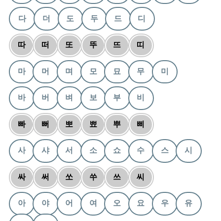
다
더
도
두
드
디
따
떠
또
뚜
뜨
띠
마
머
며
모
묘
무
미
바
버
벼
보
부
비
빠
뻐
뽀
뾰
뿌
삐
사
샤
서
소
쇼
수
스
시
싸
써
쏘
쑤
쓰
씨
아
야
어
여
오
요
우
유