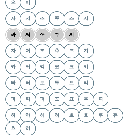
으
이
자
저
조
주
즈
지
짜
쩌
쪼
쭈
찌
차
처
초
추
츠
치
카
커
켜
코
크
키
타
터
토
투
트
티
파
퍼
펴
포
표
푸
피
하
햐
허
혀
호
효
후
휴
흐
히