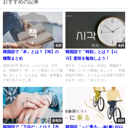
おすすめの記事
名詞
名詞
韓国語で「本」とは？【책】の
韓国語で「時刻」とは？【시
種類まとめ
각】意味を勉強しよう！
2022-04-07 皆さま、こんにちは。今日
皆さま、こんにちは。今日は、韓国語で
は、韓国語で「本」という単語について勉
「時刻」について勉強しましょう。「到着
強しましょう。たとえば、雑誌・参考書な
時刻が不明だ」というような文章で活用で
ど何て言うか少し気...
きます。ぜひ、一読ください。...
形容詞
助詞
韓国語で「下品だ」とは？【천
韓国語「～に乗る」-을(를) 타다