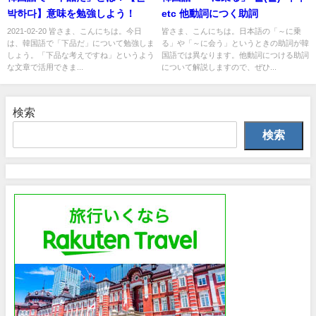
박하다】意味を勉強しよう！
etc 他動詞につく助詞
2021-02-20 皆さま、こんにちは。今日
皆さま、こんにちは。日本語の「～に乗
は、韓国語で「下品だ」について勉強しま
る」や「～に会う」というときの助詞が韓
しょう。「下品な考えですね」というよう
国語では異なります。他動詞につける助詞
な文章で活用できま...
について解説しますので、ぜひ...
検索
検索