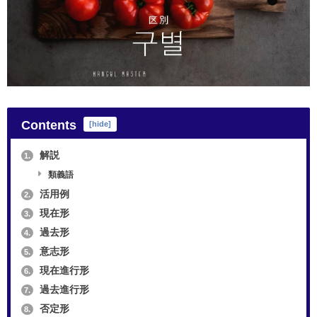
Contents
[
hide
]
解説
1.
類義語
活用例
2.
現在形
3.
過去形
4.
意志形
5.
現在進行形
6.
過去進行形
7.
否定形
8.