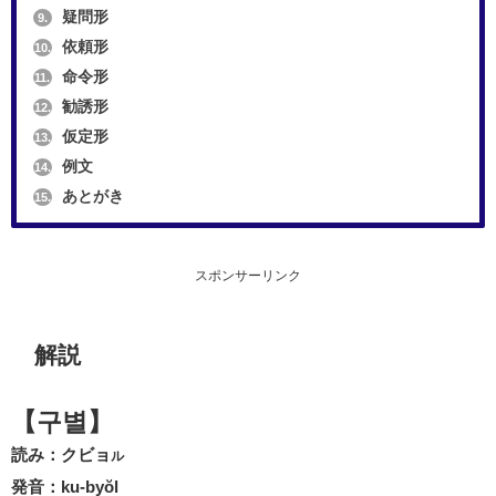
疑問形
9.
依頼形
10.
命令形
11.
勧誘形
12.
仮定形
13.
例文
14.
あとがき
15.
スポンサーリンク
解説
【구별】
読み：クビョ
ル
発音：ku-byŏl