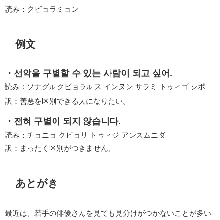
読み：クビョラミョン
例文
・선악을 구별할 수 있는 사람이 되고 싶어.
読み：ソナグ
クビョラ
ス インヌン サラミ トゥィゴ シポ
ル
ル
訳：善悪を区別できる人になりたい。
・전혀 구별이 되지 않습니다.
読み：チョニョ クビョリ トゥィジ アンスムニダ
訳：まったく区別がつきません。
あとがき
最近は、若手の俳優さんを見ても見分けがつかないことが多い