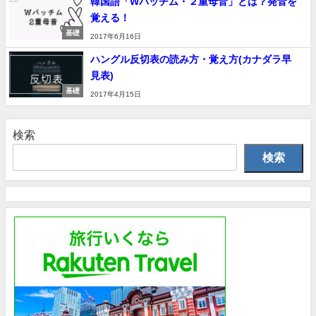
韓国語「Wパッチム・２重母音」とは？発音を
覚える！
基礎
2017年6月16日
ハングル反切表の読み方・覚え方(カナダラ早
見表)
基礎
2017年4月15日
検索
検索