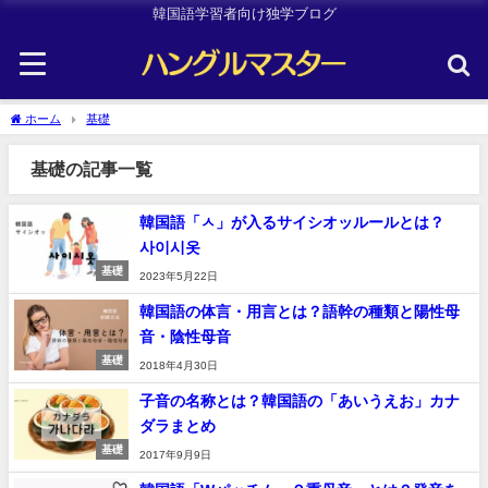
韓国語学習者向け独学ブログ
ホーム
基礎
基礎の記事一覧
韓国語「ㅅ」が入るサイシオッルールとは？
사이시옷
基礎
2023年5月22日
韓国語の体言・用言とは？語幹の種類と陽性母
音・陰性母音
基礎
2018年4月30日
子音の名称とは？韓国語の「あいうえお」カナ
ダラまとめ
基礎
2017年9月9日