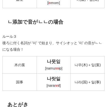
[i
n
mom]
ㄴ添加で音がㄴㄴの場合
ルール３
後ろに付く名詞が '이' で始まり、サイシオッと '이' の音がㄴㄴ
になる場合！
나뭇잎
木の葉
나무(木)＋잎(葉)
[namu
nn
ip]
나랏일
国事
나라(国)＋일(事)
[nara
nn
il]
あとがき