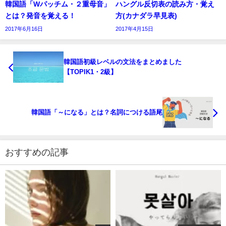
韓国語「Wパッチム・２重母音」
ハングル反切表の読み方・覚え
とは？発音を覚える！
方(カナダラ早見表)
2017年6月16日
2017年4月15日
韓国語初級レベルの文法をまとめました
【TOPIK1・2級】
韓国語「～になる」とは？名詞につける語尾
おすすめの記事