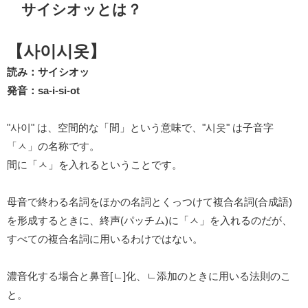
サイシオッとは？
【사이시옷】
読み：サイシオッ
発音：sa-i-si-ot
"사이" は、空間的な「間」という意味で、"시옷" は子音字
「ㅅ」の名称です。
間に「ㅅ」を入れるということです。
母音で終わる名詞をほかの名詞とくっつけて複合名詞(合成語)
を形成するときに、終声(パッチム)に「ㅅ」を入れるのだが、
すべての複合名詞に用いるわけではない。
濃音化する場合と鼻音[ㄴ]化、ㄴ添加のときに用いる法則のこ
と。