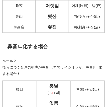
어젯밤
昨夜
어제(昨日)＋밤(夜)
뒷산
裏山
뒤(後ろ)＋산(山)
횟집
刺身店
회(刺身)＋집(店)
鼻音ㄴ化する場合
ルール２
後ろにつく名詞の初声が鼻音ㄴ/ㅁでサイシオッが、鼻音[ㄴ]化
する場合！
훗날
後日
후(後)＋날(日)
[hu
n
nal]
잇몸
歯茎
이(歯)＋몸(体)