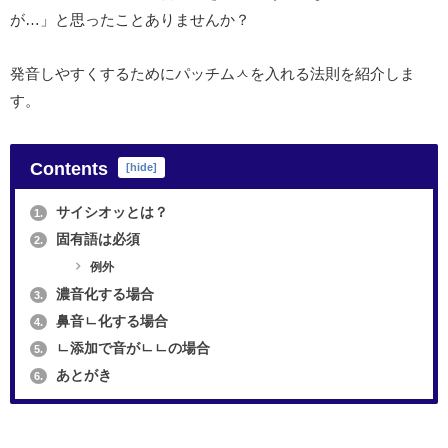
が…」と思ったことありませんか？
発音しやすくするためにパッチムㅅを入れる法則を紹介しま
す。
Contents
[
hide
]
サイシオッとは？
1.
固有語は必須
2.
例外
濃音化する場合
3.
鼻音ㄴ化する場合
4.
ㄴ添加で音がㄴㄴの場合
5.
あとがき
6.