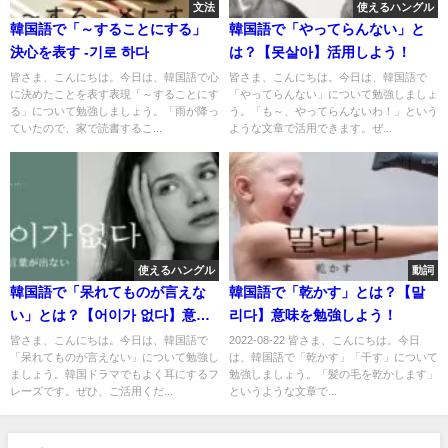
文法
使えるハングル
韓国語で「～することにする」
韓国語で「やってらんない」と
決心を表す -기로 하다
は？【못살아】活用しよう！
皆さま、こんにちは。今日は、韓国語で心
皆さま、こんにちは。今日は、韓国語で
に決めたことを表す表現「～することにす
「やってらんない」について勉強しましょ
る」について勉強しましょう。「雨が降っ
う。「も～、やってらんないわ！」という
ていたので、家で読書するこ...
ような文章で活用できます。ぜ...
使えるハングル
動詞
韓国語で「呆れてものが言えな
韓国語で「乾かす」とは？【말
い」とは？【어이가 없다】意味
리다】意味を勉強しよう！
を勉強しよう！
皆さま、こんにちは。今日は、韓国語で
2022-08-22 皆さま、こんにちは。今日
「呆れてものが言えない」について勉強し
は、韓国語で「乾かす」「干す」について
ましょう。韓国ドラマでもよく耳にするフ
勉強しましょう。「髪の毛を乾かします」
レーズです。ぜひ、ご活用くだ...
というような文章で...