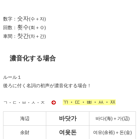
숫자
数字：
(수＋자)
횟수
回数：
(회＋수)
찻간
車間：
(차＋간)
濃音化する場合
ルール１
後ろに付く名詞の初声が濃音化する場合！
ㄲ・ㄸ・ㅃ・ㅆ・ㅉ
ㄱ・ㄷ・ㅂ・ㅅ・ㅈ
바닷가
海辺
바다(海)＋가(辺)
여윳돈
余財
여유(余裕)＋돈(金)