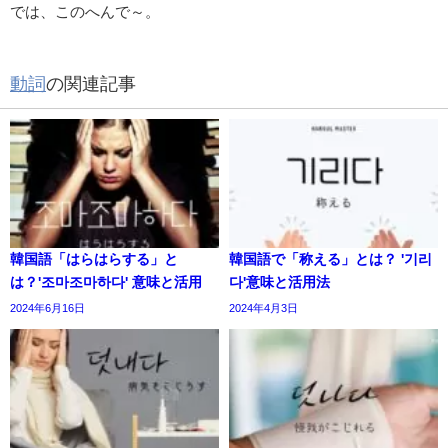
では、このへんで～。
動詞
の関連記事
韓国語「はらはらする」と
韓国語で「称える」とは？ '기리
は？'조마조마하다' 意味と活用
다'意味と活用法
2024年6月16日
2024年4月3日