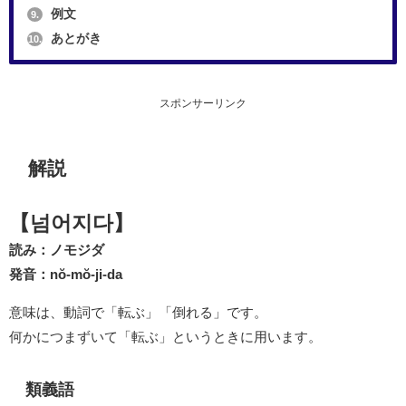
例文
9.
あとがき
10.
スポンサーリンク
解説
【넘어지다】
読み：ノモジダ
発音：nŏ-mŏ-ji-da
意味は、動詞で「転ぶ」「倒れる」です。
何かにつまずいて「転ぶ」というときに用います。
類義語