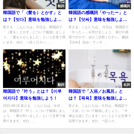
動詞
感嘆詞
韓国語で「（髪を）とかす」と
韓国語の感嘆詞「やったー」と
は？【빗다】意味を勉強しよ
は？【앗싸】意味を勉強しよ
う！
う！
皆さま、こんにちは。今日は、韓国語で
皆さま、こんにちは。 今日は、韓国語で
「（髪を）とかす」について勉強しましょ
「やった～」を学びましょう。 喜びの表
う。「髪をとかしました」という文章で用
現ですので、ぜひご活用ください。 解説
います。ぜひ、一読ください。...
【앗싸】 読み：アッサ ...
動詞
名詞
韓国語で「叶う」とは？【이루
韓国語で「入浴／お風呂」と
어지다】意味を勉強しよう！
は？【목욕】意味を勉強しよ
う！
2022-08-15 皆さま、こんにちは。今日
皆さま、こんにちは。今日は、韓国語で
は、韓国語で「叶う」について勉強しまし
「入浴」について勉強しましょう。「今、
ょう。「夢が叶いました」という文章で使
弟は入浴しています」というような文章で
用できます。ぜひ、...
活用できます。ぜひ、一読くだ...