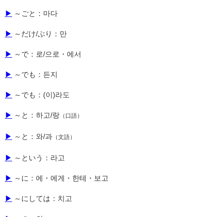
▶
～ごと：마다
▶
～だけ/ぶり：만
▶
～で：로/으로・에서
▶
～でも：든지
▶
～でも：(이)라도
▶
～と：하고/랑
（口語）
▶
～と：와/과
（文語）
▶
～という：라고
▶
～に：에・에게・한테・보고
▶
～にしては：치고