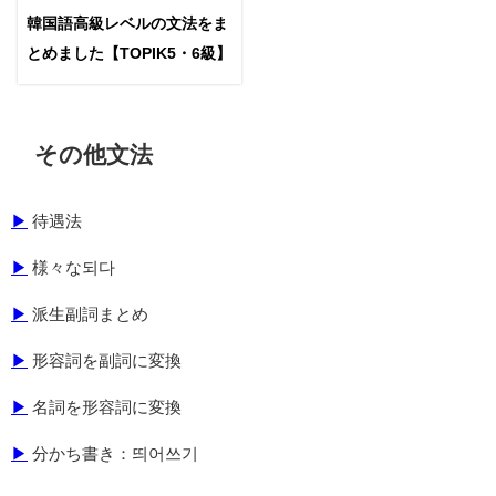
韓国語高級レベルの文法をま
とめました【TOPIK5・6級】
その他文法
▶
待遇法
▶
様々な되다
▶
派生副詞まとめ
▶
形容詞を副詞に変換
▶
名詞を形容詞に変換
▶
分かち書き：띄어쓰기