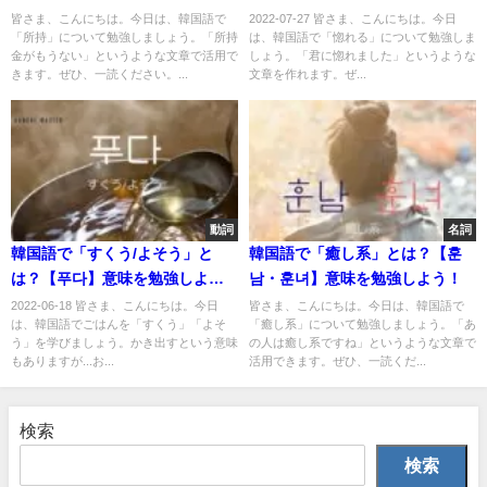
皆さま、こんにちは。今日は、韓国語で
2022-07-27 皆さま、こんにちは。今日
「所持」について勉強しましょう。「所持
は、韓国語で「惚れる」について勉強しま
金がもうない」というような文章で活用で
しょう。「君に惚れました」というような
きます。ぜひ、一読ください。...
文章を作れます。ぜ...
動詞
名詞
韓国語で「すくう/よそう」と
韓国語で「癒し系」とは？【훈
は？【푸다】意味を勉強しよ
남・훈녀】意味を勉強しよう！
う！
2022-06-18 皆さま、こんにちは。今日
皆さま、こんにちは。今日は、韓国語で
は、韓国語でごはんを「すくう」「よそ
「癒し系」について勉強しましょう。「あ
う」を学びましょう。かき出すという意味
の人は癒し系ですね」というような文章で
もありますが...お...
活用できます。ぜひ、一読くだ...
検索
検索