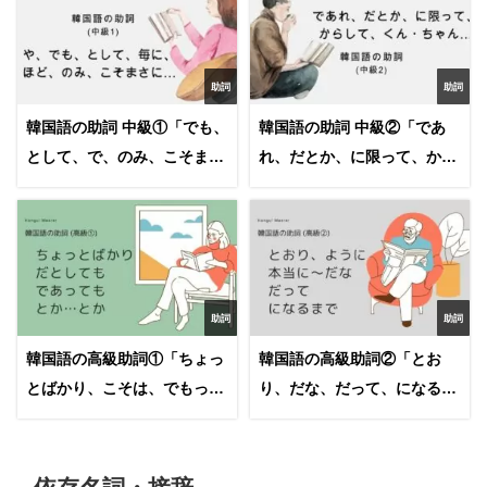
助詞
助詞
韓国語の助詞 中級①「でも、
韓国語の助詞 中級②「であ
として、で、のみ、こそまさ
れ、だとか、に限って、から
に…他」
して…他」
助詞
助詞
韓国語の高級助詞①「ちょっ
韓国語の高級助詞②「とお
とばかり、こそは、でもっ
り、だな、だって、になるほ
て…」
ど…」