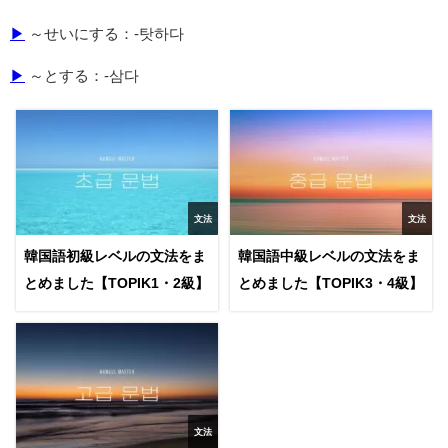
▶
～せいにする：-탓하다
▶
～とする：-삼다
文法
文法
韓国語初級レベルの文法をま
韓国語中級レベルの文法をま
とめました【TOPIK1・2級】
とめました【TOPIK3・4級】
文法