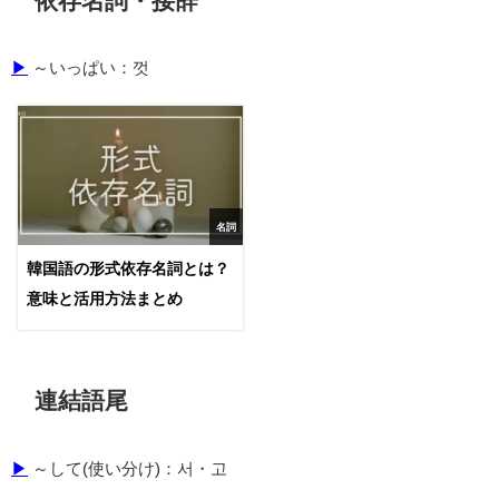
依存名詞・接辞
▶
～いっぱい：껏
名詞
韓国語の形式依存名詞とは？
意味と活用方法まとめ
連結語尾
▶
～して(使い分け)：서・고