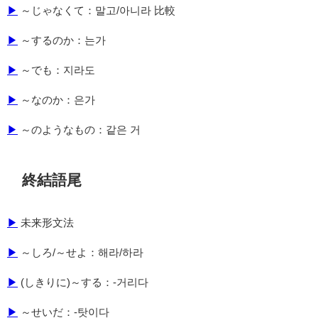
▶
～じゃなくて：말고/아니라 比較
▶
～するのか：는가
▶
～でも：지라도
▶
～なのか：은가
▶
～のようなもの：같은 거
終結語尾
▶
未来形文法
▶
～しろ/～せよ：해라/하라
▶
(しきりに)～する：-거리다
▶
～せいだ：-탓이다