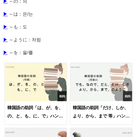
▶
～の：의
▶
～は：은/는
▶
～も：도
▶
～ように：처럼
▶
～を：을/를
助詞
助詞
韓国語の助詞「は、が、を、
韓国語の助詞「だけ、しか、
の、と、も、に、で」ハン検
より、から、まで 等」ハン検
5級レベル
4級レベル