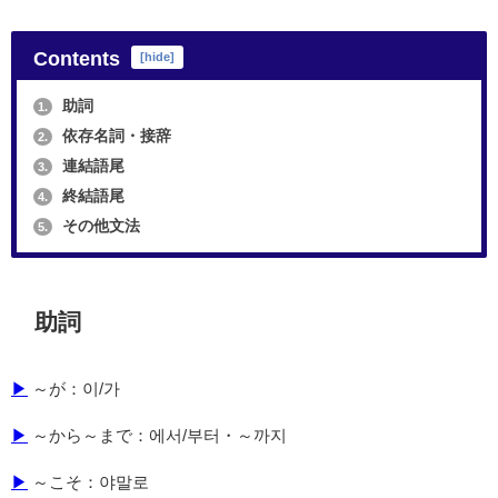
Contents
[
hide
]
助詞
1.
依存名詞・接辞
2.
連結語尾
3.
終結語尾
4.
その他文法
5.
助詞
▶
～が：이/가
▶
～から～まで：에서/부터・～까지
▶
～こそ：야말로