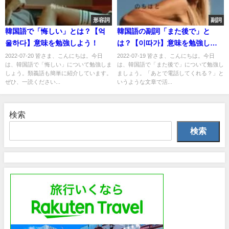
形容詞
副詞
韓国語で「悔しい」とは？【억
韓国語の副詞「また後で」と
울하다】意味を勉強しよう！
は？【이따가】意味を勉強しよ
う！
2022-07-20 皆さま、こんにちは。今日
2022-07-19 皆さま、こんにちは。今日
は、韓国語で「悔しい」について勉強しま
は、韓国語で「また後で」について勉強し
しょう。類義語も簡単に紹介しています。
ましょう。「あとで電話してくれる？」と
ぜひ、一読ください...
いうような文章で活...
検索
検索