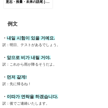
意志・推量・未来の語尾 [-겠
다]
例文
・
내일 시험이 있을 거예요.
訳：明日、テストがあるでしょう。
・
앞으로 비가 내릴 거야.
訳：これから雨が降るそうだよ。
・
먼저 갈게!
訳：先に帰るね！
・
이따가 연락을 하겠습니다.
訳：後でご連絡いたします。