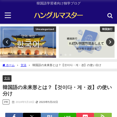
韓国語学習者向け独学ブログ
韓国旅行
Other
ホーム
文法
韓国語の未来形とは？【것이다・게・겠】の使い分け
文法
韓国語の未来形とは？【것이다・게・겠】の使い
分け
PR
2018年5月18日
2023年5月22日