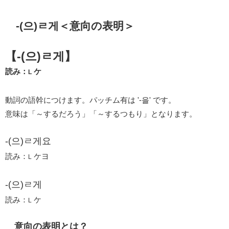
-(으)ㄹ게＜意向の表明＞
【-(으)ㄹ게】
読み：
ケ
L
動詞の語幹につけます。パッチム有は '-을' です。
意味は「～するだろう」「～するつもり」となります。
-(으)ㄹ게요
読み：
ケヨ
L
-(으)ㄹ게
読み：
ケ
L
意向の表明とは？