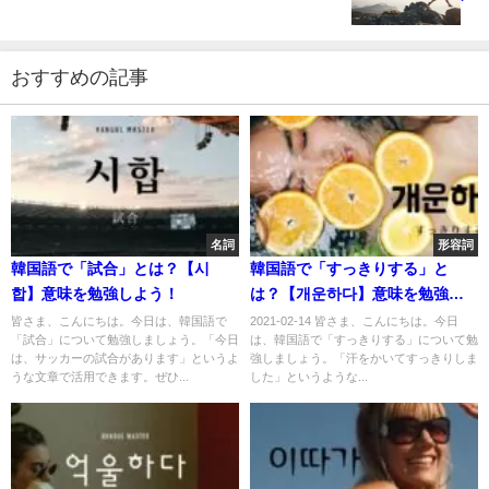
おすすめの記事
名詞
形容詞
韓国語で「試合」とは？【시
韓国語で「すっきりする」と
합】意味を勉強しよう！
は？【개운하다】意味を勉強し
よう！
皆さま、こんにちは。今日は、韓国語で
2021-02-14 皆さま、こんにちは。今日
「試合」について勉強しましょう。「今日
は、韓国語で「すっきりする」について勉
は、サッカーの試合があります」というよ
強しましょう。「汗をかいてすっきりしま
うな文章で活用できます。ぜひ...
した」というような...