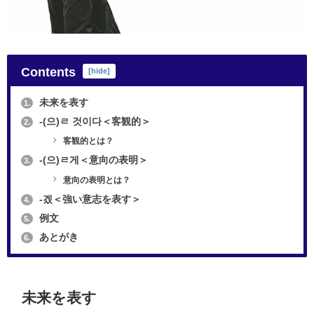
Contents
[
hide
]
未来を表す
1.
-(으)ㄹ 것이다＜客観的＞
2.
客観的とは？
-(으)ㄹ게＜意向の表明＞
3.
意向の表明とは？
-겠＜強い意志を表す＞
4.
例文
5.
あとがき
6.
未来を表す