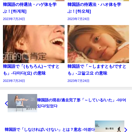
韓国語の待遇法・ハゲ体を学
韓国語の待遇法・ハオ体を学
ぶ！[하게체]
ぶ！[하오체]
2023年7月24日
2023年7月24日
韓国語で「(もちろん)～ですと
韓国語で「～しますとも/ですと
も」-다마다(요) の意味
も」-고말고요 の意味
2023年7月24日
2023年7月24日
韓国語の現在/過去完了形「～している/いた」-아/어
있다/있었다
韓国語で「しなければいけない」とは？意志 -야겠다