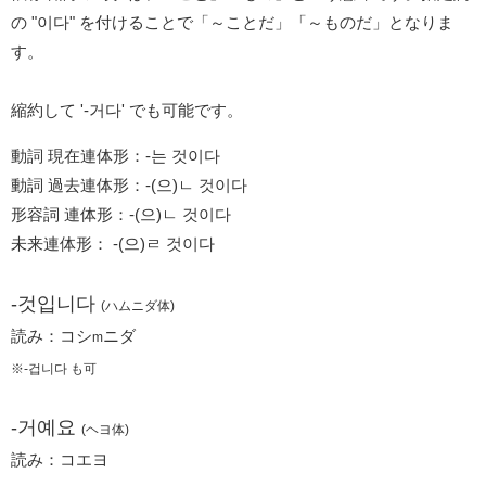
の "이다" を付けることで「～ことだ」「～ものだ」となりま
す。
縮約して '-거다' でも可能です。
動詞 現在連体形：-는 것이다
動詞 過去連体形：-(으)ㄴ 것이다
形容詞 連体形：-(으)ㄴ 것이다
未来連体形： -(으)ㄹ 것이다
-것입니다
(ハムニダ体)
読み：コシ
ニダ
m
※-겁니다 も可
-거예요
(ヘヨ体)
読み：コエヨ