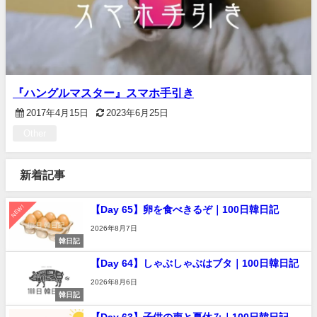
『ハングルマスター』スマホ手引き
2017年4月15日
2023年6月25日
Other
新着記事
NEW!
【Day 65】卵を食べきるぞ｜100日韓日記
2026年8月7日
韓日記
【Day 64】しゃぶしゃぶはブタ｜100日韓日記
2026年8月6日
韓日記
【Day 63】子供の声と夏休み｜100日韓日記