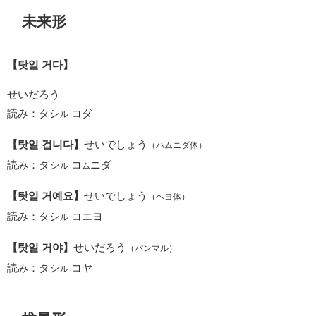
未来形
【탓일 거다】
せいだろう
読み：タシ
コダ
ル
【탓일 겁니다】
せいでしょう
（ハムニダ体）
読み：タシ
コ
ニダ
ル
ム
【탓일 거예요】
せいでしょう
（ヘヨ体）
読み：タシ
コエヨ
ル
【탓일 거야】
せいだろう
（パンマル）
読み：タシ
コヤ
ル