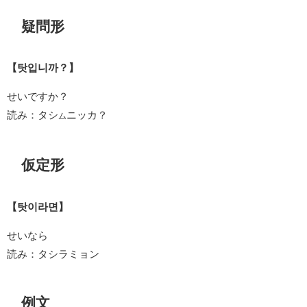
疑問形
【탓입니까？】
せいですか？
読み：タシ
ニッカ？
ム
仮定形
【탓이라면】
せいなら
読み：タシラミョン
例文