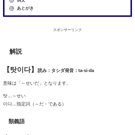
例文
10.
あとがき
11.
スポンサーリンク
解説
【탓이다】
読み：タシダ
発音：ta-si-da
意味は「～せいだ」となります。
탓…～せい
이다…指定詞（～だ・である）
類義語