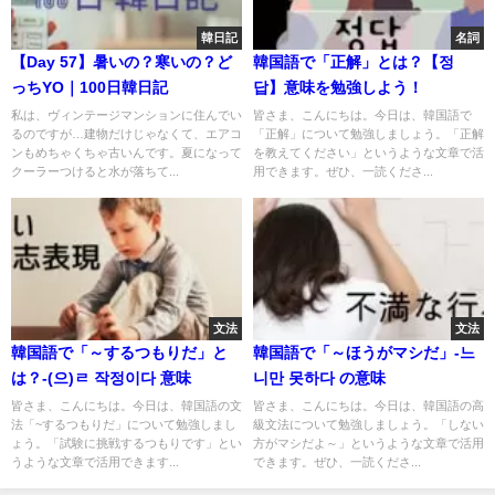
韓日記
名詞
【Day 57】暑いの？寒いの？ど
韓国語で「正解」とは？【정
っちYO｜100日韓日記
답】意味を勉強しよう！
私は、ヴィンテージマンションに住んでい
皆さま、こんにちは。今日は、韓国語で
るのですが…建物だけじゃなくて、エアコ
「正解」について勉強しましょう。「正解
ンもめちゃくちゃ古いんです。夏になって
を教えてください」というような文章で活
クーラーつけると水が落ちて...
用できます。ぜひ、一読くださ...
文法
文法
韓国語で「～するつもりだ」と
韓国語で「～ほうがマシだ」-느
は？-(으)ㄹ 작정이다 意味
니만 못하다 の意味
皆さま、こんにちは。今日は、韓国語の文
皆さま、こんにちは。今日は、韓国語の高
法「~するつもりだ」について勉強しまし
級文法について勉強しましょう。「しない
ょう。「試験に挑戦するつもりです」とい
方がマシだよ～」というような文章で活用
うような文章で活用できます...
できます。ぜひ、一読くださ...