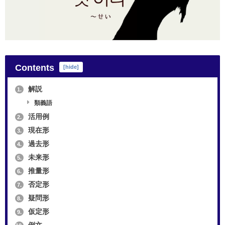
Contents
[
hide
]
解説
1.
類義語
活用例
2.
現在形
3.
過去形
4.
未来形
5.
推量形
6.
否定形
7.
疑問形
8.
仮定形
9.