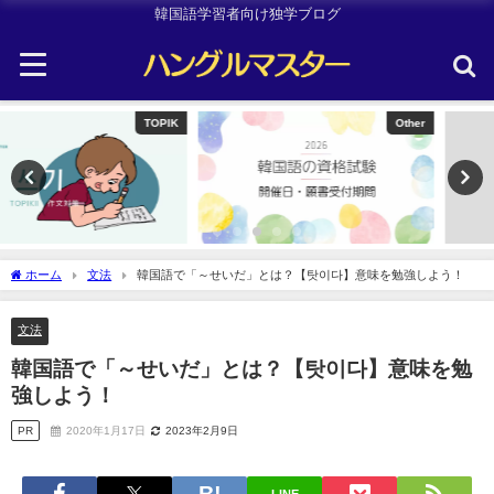
韓国語学習者向け独学ブログ
Other
韓国旅行
ホーム
文法
韓国語で「～せいだ」とは？【탓이다】意味を勉強しよう！
文法
韓国語で「～せいだ」とは？【탓이다】意味を勉
強しよう！
PR
2020年1月17日
2023年2月9日