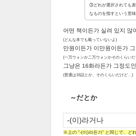
③どれが選択されても
なものを指すという意
어떤 책이든가 실려 있지 않
(どんな本でも載っていないよ)
만원이든가 이만원이든가 그
(一万ウォンか二万ウォンかそのくらいだ
그냥은 16화라든가 그정도
(普通は16話とか、そのくらいだけど…)
～だとか
-(이)라거나
※上の "-(이)라든가" と同じで