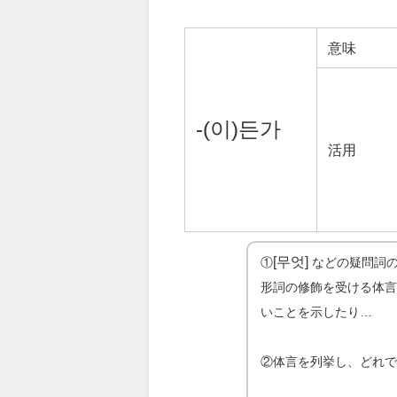
意味
-(이)든가
活用
[무엇]
①
などの疑問詞
形詞の修飾を受ける体
いことを示したり…
②体言を列挙し、どれ