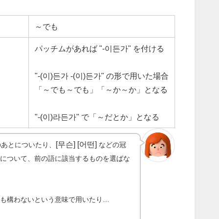
～でも
パッチムがあれば "-이든가" を付ける
"-(이)든가 -(이)든가" の形で用いた場合
「～でも～でも」「～か～か」となる
"-(이)라든가" で「～だとか」となる
[무슨] [어떤]
のあとについたり、
などの冠
言について、前の語に該当するものを選ばな
でも構わないという意味で用いたり…