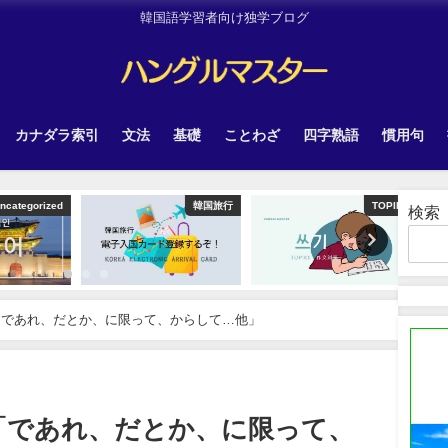
韓国語学習者向け独学ブログ
カナダラ索引
文法
基礎
ことわざ
四字熟語
慣用句
tegorized
韓国旅行
TOPIK
検索
「であれ、だとか、に限って、からして…他」
「であれ、だとか、に限って、