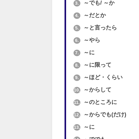
～でも/ ～か
3.
～だとか
4.
～と言ったら
5.
～やら
6.
～に
7.
～に限って
8.
～ほど・くらい
9.
～からして
10.
～のところに
11.
～からでも(だけ)
12.
～に
13.