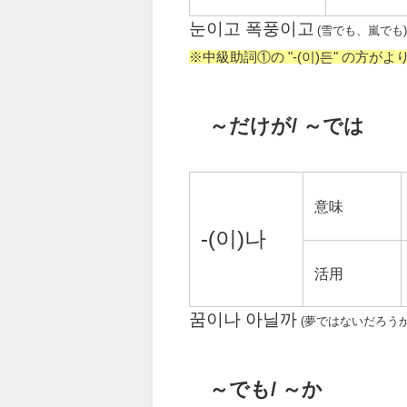
눈이고 폭풍이고
(雪でも、嵐でも)
※中級助詞①の "-(이)든" の方が
～だけが/ ～では
意味
-(이)나
活用
꿈이나 아닐까
(夢ではないだろうか
～でも/ ～か