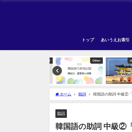
トップ
あいうえお索引
韓国旅行
Other
Unca
ホーム
助詞
韓国語の助詞 中級②
助詞
韓国語の助詞 中級②