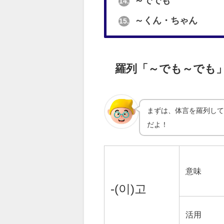
～ででも
14.
～くん・ちゃん
15.
羅列「～でも～でも
まずは、体言を羅列して
だよ！
意味
-(이)고
活用