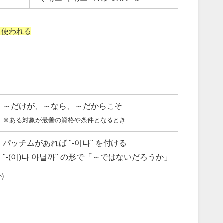
より使われる
～だけが、～なら、～だからこそ
※ある対象が最善の資格や条件となるとき
パッチムがあれば "-이나" を付ける
"-(이)나 아닐까" の形で「～ではないだろうか」
)