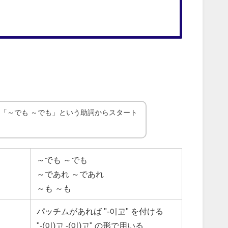
」
「～でも ～でも」という助詞からスタート
～でも ～でも
～であれ ～であれ
～も ～も
パッチムがあれば "-이고" を付ける
"-(이)고 -(이)고" の形で用いる