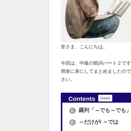
皆さま、こんにちは。
今回は、中級の助詞パート２です
簡単に表にしてまとめましたので
さい。
Contents
[
hide
]
羅列「～でも～でも
1.
～だけが/ ～では
2.