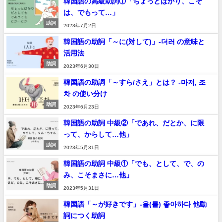
韓国語の高級助詞①「ちょっとばかり、こそ
は、でもって…」
助詞
2023年7月2日
韓国語の助詞「～に(対して)」-더러 の意味と
活用法
助詞
2023年6月30日
韓国語の助詞「～すら/さえ」とは？ -마저, 조
차 の使い分け
助詞
2023年6月23日
韓国語の助詞 中級②「であれ、だとか、に限
って、からして…他」
助詞
2023年5月31日
韓国語の助詞 中級①「でも、として、で、の
み、こそまさに…他」
助詞
2023年5月31日
韓国語「～が好きです」-을(를) 좋아하다 他動
詞につく助詞