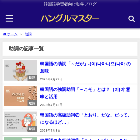
韓国語学習者向け独学ブログ
ホーム
助詞
助詞の記事一覧
韓国語の助詞「～だが」-(이)나마/-(으)나마 の
意味
助詞
2023年7月22日
韓国語の強調助詞「～こそ」とは？ -(이)야 意
味と活用
助詞
2023年7月12日
韓国語の高級助詞②「とおり、だな、だって、
になるほど…」
助詞
2023年7月3日