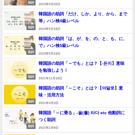
助詞
2023年5月26日
韓国語の助詞「だけ、しか、より、から、まで
等」ハン検4級レベル
助詞
2023年5月19日
韓国語の助詞「は、が、を、の、と、も、に、
で」ハン検5級レベル
助詞
2023年5月19日
韓国語の助詞「～でも」とは？【-든지】意味
を勉強しよう！
助詞
2021年11月18日
韓国語の助詞「～こそ」とは？【야말로】意
味・活用方法
助詞
2021年3月3日
韓国語「～に乗る」-을(를) 타다 etc 他動詞に
つく助詞
助詞
2021年2月8日