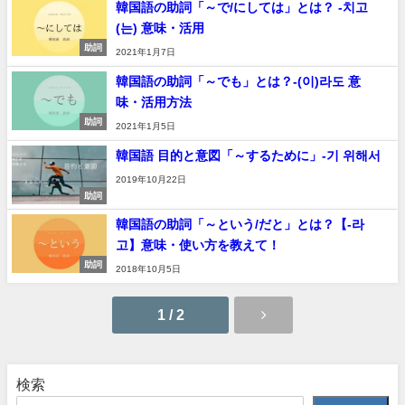
韓国語の助詞「～で/にしては」とは？ -치고
(는) 意味・活用
助詞
2021年1月7日
韓国語の助詞「～でも」とは？-(이)라도 意
味・活用方法
助詞
2021年1月5日
韓国語 目的と意図「～するために」-기 위해서
2019年10月22日
助詞
韓国語の助詞「～という/だと」とは？【-라
고】意味・使い方を教えて！
助詞
2018年10月5日
1 / 2
検索