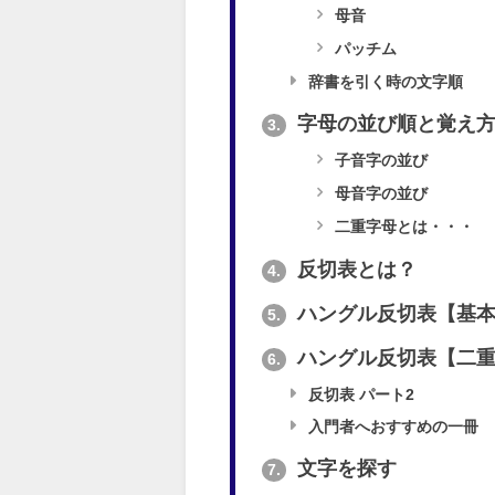
母音
パッチム
辞書を引く時の文字順
字母の並び順と覚え
3.
子音字の並び
母音字の並び
二重字母とは・・・
反切表とは？
4.
ハングル反切表【基本
5.
ハングル反切表【二重
6.
反切表 パート2
入門者へおすすめの一冊
文字を探す
7.