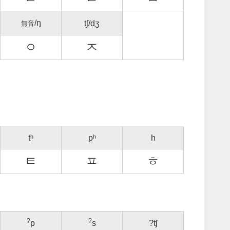
/ŋ
tʃ/dʒ
無音
ㅇ
ㅈ
tʰ
pʰ
h
ㅌ
ㅍ
ㅎ
?
?
p
s
?tʃ