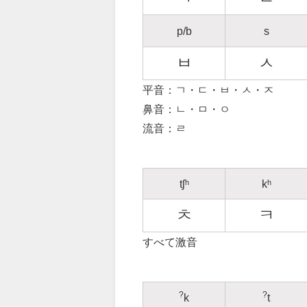
p/b
s
ㅂ
ㅅ
平音：ㄱ・ㄷ・ㅂ・ㅅ・ㅈ
鼻音：ㄴ・ㅁ・ㅇ
流音：ㄹ
tʃʰ
kʰ
ㅊ
ㅋ
すべて激音
?
?
k
t