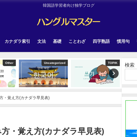
韓国語学習者向け独学ブログ
カナダラ索引
文法
基礎
ことわざ
四字熟語
慣用句
tegorized
TOPIK
韓国旅行
検索
方・覚え方(カナダラ早見表)
方・覚え方(カナダラ早見表)