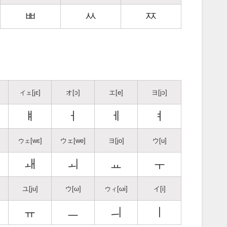
ㅃ
ㅆ
ㅉ
[jɛ]
オ[ɔ]
エ[e]
ヨ[jɔ]
イェ
ㅒ
ㅓ
ㅔ
ㅕ
[wɛ]
ウェ[we]
ヨ[jo]
ウ[u]
ウェ
ㅙ
ㅚ
ㅛ
ㅜ
ユ[ju]
ウ[ω]
[ωi]
イ[i]
ウィ
ㅠ
ㅡ
ㅢ
ㅣ