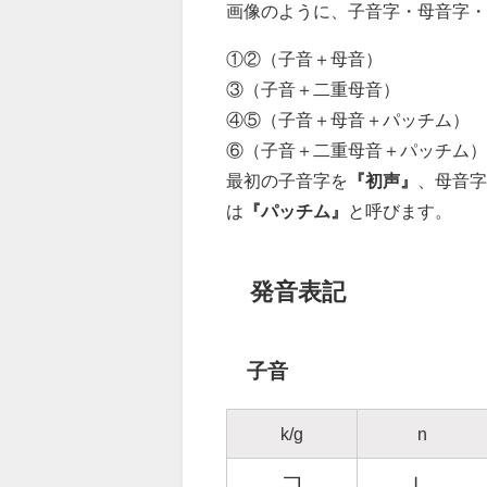
画像のように、子音字・母音字・
①②（子音＋母音）
③（子音＋二重母音）
④⑤（子音＋母音＋パッチム）
⑥（子音＋二重母音＋パッチム）
最初の子音字を
『初声』
、母音字
は
『パッチム』
と呼びます。
発音表記
子音
k/g
n
ㄱ
ㄴ