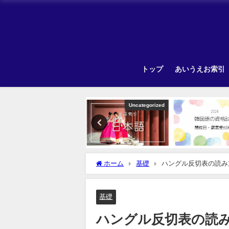
トップ
あいうえお索引
Uncategorized
Other
Unca
ホーム
基礎
ハングル反切表の読み
基礎
ハングル反切表の読み