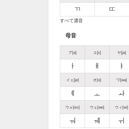
ㄲ
ㄸ
すべて濃音
母音
ア[a]
エ[ɛ]
ヤ[ja]
ㅏ
ㅐ
ㅑ
イェ[je]
オ[o]
ワ[wa]
ㅖ
ㅗ
ㅘ
ウォ[wɔ]
ウェ[we]
ウィ[wi]
ㅝ
ㅞ
ㅟ