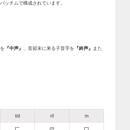
パッチムで構成されています。
を
『中声』
、音節末に来る子音字を
『終声』
また
t/d
r/l
m
ㄷ
ㄹ
ㅁ