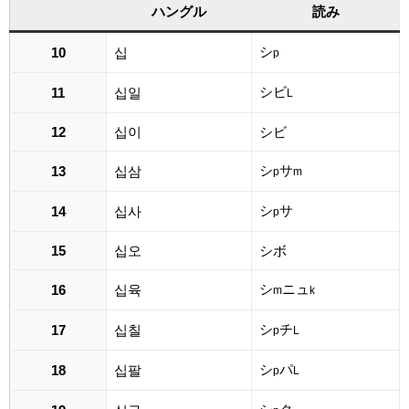
ハングル
読み
シ
10
십
p
シビ
11
십일
L
12
십이
シビ
シ
サ
13
십삼
p
m
シ
サ
14
십사
p
15
십오
シボ
シ
ニュ
16
십육
m
k
シ
チ
17
십칠
p
L
シ
パ
18
십팔
p
L