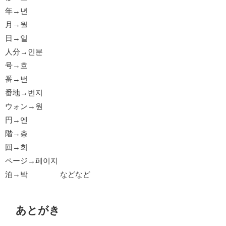
年→년
月→월
日→일
人分→인분
号→호
番→번
番地→번지
ウォン→원
円→엔
階→층
回→회
ページ→페이지
泊→박 などなど
あとがき