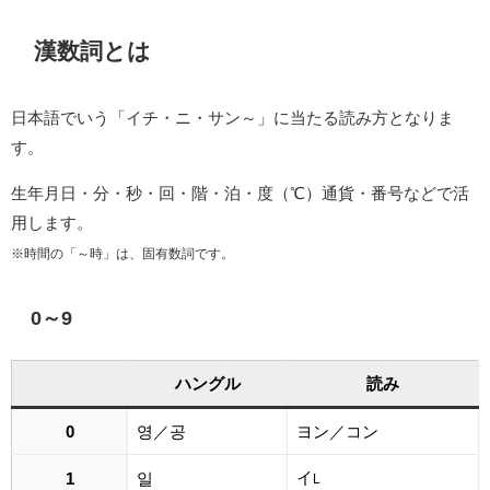
漢数詞とは
日本語でいう「イチ・ニ・サン～」に当たる読み方となりま
す。
生年月日・分・秒・回・階・泊・度（℃）通貨・番号などで活
用します。
※時間の「～時」は、固有数詞です。
0～9
ハングル
読み
0
영／공
ヨン／コン
イ
1
일
L