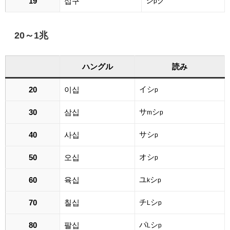
シ
ク
19
십구
p
20～1兆
ハングル
読み
イシ
20
이십
p
サ
シ
30
삼십
m
p
サシ
40
사십
p
オシ
50
오십
p
ユ
シ
60
육십
k
p
チ
シ
70
칠십
L
p
パ
シ
80
팔십
L
p