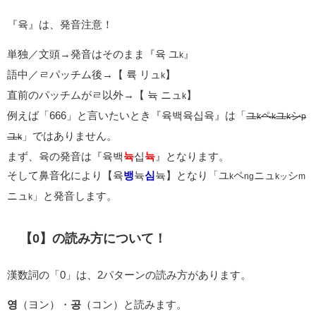
『육』は、発音注意！
単独／文頭→発音はそのまま『육 ユ
』
k
語中／ㄹパッチム後→【 륙 リュ
】
k
直前のパッチムがㄹ以外→【 뉵 ニュ
】
k
例えば「666」と言いたいとき『육백육십육』は「
ユ
ペ
ユ
シ
k
k
k
p
ユ
」ではありません。
k
まず、육の発音は『육백
뉵
십
뉵
』となります。
そして鼻音化により【육
뱅
뉵
심
뉵】となり「ユ
ペ
ニュ
シ
k
ng
kッ
m
ニュ
」と発音します。
k
【0】の読み方について！
漢数詞の「0」は、2パターンの読み方があります。
영
（ヨン）・
공
（コン）と読みます。