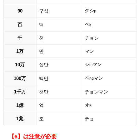
クシ
90
구십
p
ペ
百
백
k
千
천
チョン
1万
만
マン
シ
マン
10万
십만
m
ペ
マン
100万
백만
ng
1千万
천만
チョンマン
オ
1億
억
k
1兆
조
チョ
【6】は注意が必要