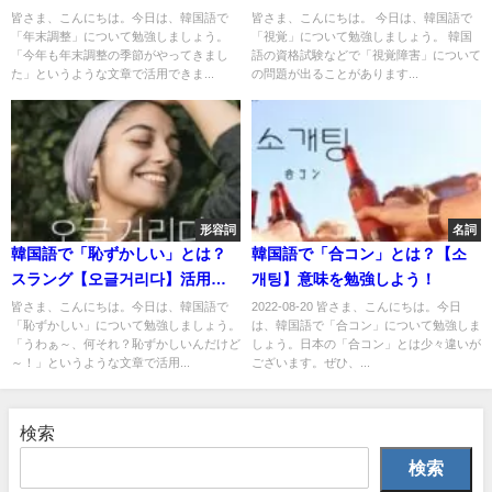
う！
皆さま、こんにちは。今日は、韓国語で
皆さま、こんにちは。 今日は、韓国語で
「年末調整」について勉強しましょう。
「視覚」について勉強しましょう。 韓国
「今年も年末調整の季節がやってきまし
語の資格試験などで「視覚障害」について
た」というような文章で活用できま...
の問題が出ることがあります...
形容詞
名詞
韓国語で「恥ずかしい」とは？
韓国語で「合コン」とは？【소
スラング【오글거리다】活用し
개팅】意味を勉強しよう！
よう！
皆さま、こんにちは。今日は、韓国語で
2022-08-20 皆さま、こんにちは。今日
「恥ずかしい」について勉強しましょう。
は、韓国語で「合コン」について勉強しま
「うわぁ～、何それ？恥ずかしいんだけど
しょう。日本の「合コン」とは少々違いが
～！」というような文章で活用...
ございます。ぜひ、...
検索
検索