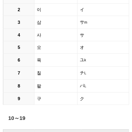
2
이
イ
サ
3
삼
m
4
사
サ
5
오
オ
ユ
6
육
k
チ
7
칠
L
パ
8
팔
L
9
구
ク
10～19