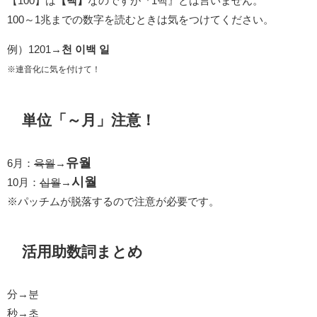
【100】は
【백】
なのですが『1백』とは言いません。
100～1兆までの数字を読むときは気をつけてください。
例）1201→
천 이백 일
※連音化に気を付けて！
単位「～月」注意！
유월
6月：
육월
→
시월
10月：
십월
→
※パッチムが脱落するので注意が必要です。
活用助数詞まとめ
分→분
秒→초