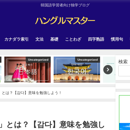
韓国語学習者向け独学ブログ
カナダラ索引
文法
基礎
ことわざ
四字熟語
慣用句
tegorized
Uncategorized
TOPIK
検索
う」とは？【감다】意味を勉強しよう！
う」とは？【감다】意味を勉強し