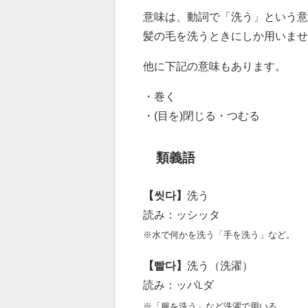
意味は、動詞で「洗う」という意
髪の毛を洗うときにしか用いませ
他に下記の意味もあります。
・巻く
・(目を)閉じる・つむる
類義語
【씻다】
洗う
読み：ッシッタ
※水で何かを洗う「手を洗う」など。
【빨다】
洗う（洗濯）
読み：ッパ
ダ
L
※「服を洗う」など洗濯で用いる。