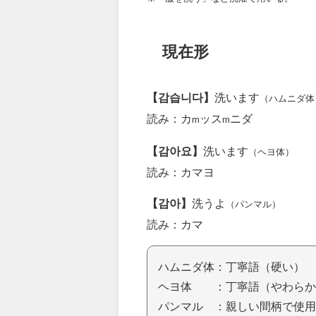
現在形
【감습니다】
洗います
（ハムニダ体
読み：カ
ッス
ニダ
m
m
【감아요】
洗います
（ヘヨ体）
読み：カマヨ
【감아】
洗うよ
（パンマル）
読み：カマ
ハムニダ体：丁寧語（硬い）
ヘヨ体 ：丁寧語（やわらか
パンマル ：親しい間柄で使用