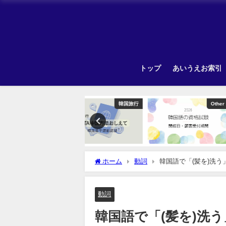
トップ
あいうえお索引
韓国旅行
Other
Unca
ホーム
動詞
韓国語で「(髪を)洗
動詞
韓国語で「(髪を)洗