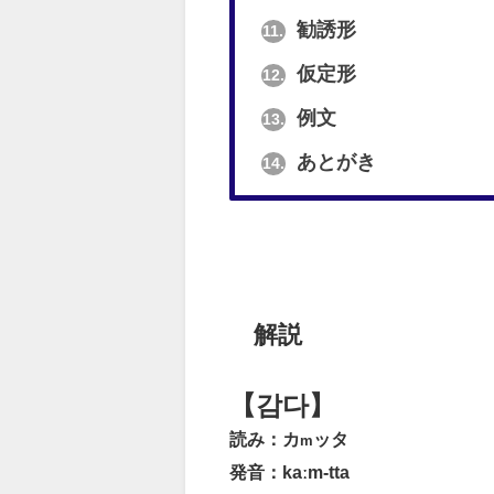
勧誘形
11.
仮定形
12.
例文
13.
あとがき
14.
解説
【감다】
読み：カ
ッタ
m
発音：kaːm-tta