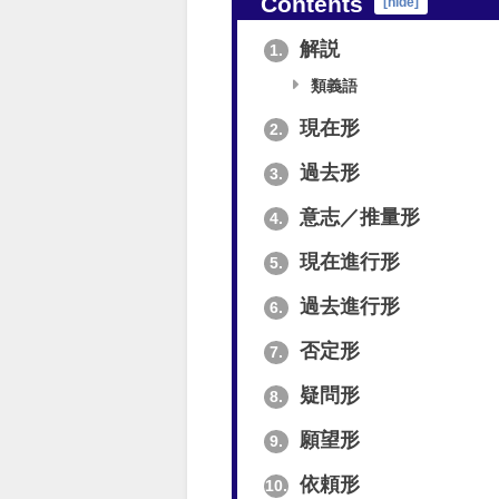
Contents
[
hide
]
解説
1.
類義語
現在形
2.
過去形
3.
意志／推量形
4.
現在進行形
5.
過去進行形
6.
否定形
7.
疑問形
8.
願望形
9.
依頼形
10.