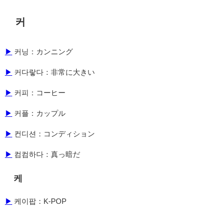
커
▶
커닝：カンニング
▶
커다랗다：非常に大きい
▶
커피：コーヒー
▶
커플：カップル
▶
컨디션：コンディション
▶
컴컴하다：真っ暗だ
케
▶
케이팝：K-POP