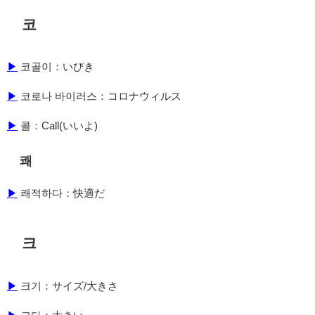
코
▶
코골이：いびき
▶
코로나 바이러스：コロナウィルス
▶
콜：Call(いいよ)
쾌
▶
쾌적하다：快適だ
크
▶
크기：サイズ/大きさ