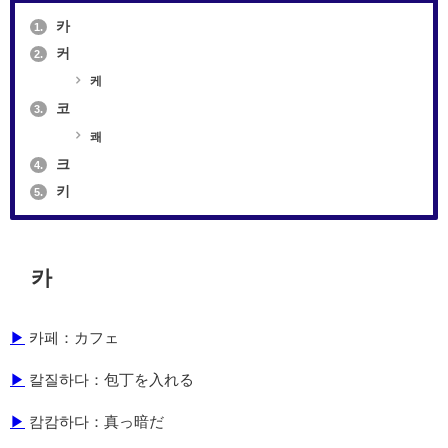
카
1.
커
2.
케
코
3.
쾌
크
4.
키
5.
카
▶
카페：カフェ
▶
칼질하다：包丁を入れる
▶
캄캄하다：真っ暗だ