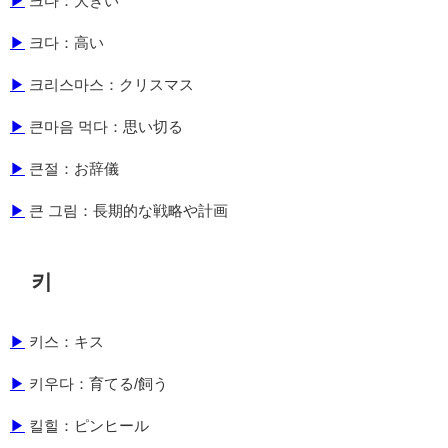
▶
크다：大きい
▶
크다：高い
▶
크리스마스：クリスマス
▶
큰마음 먹다：思い切る
▶
큰절：お辞儀
▶
큰 그림：長期的な戦略や計画
키
▶
키스：キス
▶
키우다：育てる/飼う
▶
킬힐：ピンヒール