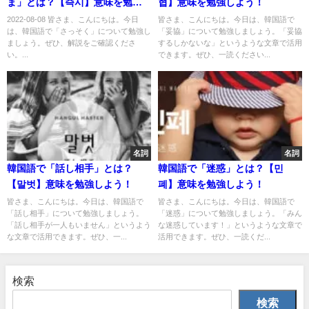
ま」とは？【즉시】意味を勉強
협】意味を勉強しよう！
しよう！
2022-08-08 皆さま、こんにちは。今日
皆さま、こんにちは。今日は、韓国語で
は、韓国語で「さっそく」について勉強し
「妥協」について勉強しましょう。「妥協
ましょう。ぜひ、解説をご確認くださ
するしかないな」というような文章で活用
い。...
できます。ぜひ、一読ください...
名詞
名詞
韓国語で「話し相手」とは？
韓国語で「迷惑」とは？【민
【말벗】意味を勉強しよう！
폐】意味を勉強しよう！
皆さま、こんにちは。今日は、韓国語で
皆さま、こんにちは。今日は、韓国語で
「話し相手」について勉強しましょう。
「迷惑」について勉強しましょう。「みん
「話し相手が一人もいません」というよう
な迷惑しています！」というような文章で
な文章で活用できます。ぜひ、一...
活用できます。ぜひ、一読くだ...
検索
検索