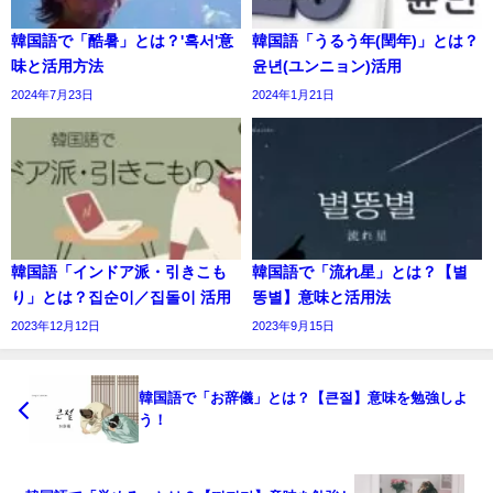
韓国語で「酷暑」とは？'혹서'意
韓国語「うるう年(閏年)」とは？
味と活用方法
윤년(ユンニョン)活用
2024年7月23日
2024年1月21日
韓国語「インドア派・引きこも
韓国語で「流れ星」とは？【별
り」とは？집순이／집돌이 活用
똥별】意味と活用法
2023年12月12日
2023年9月15日
韓国語で「お辞儀」とは？【큰절】意味を勉強しよ
う！