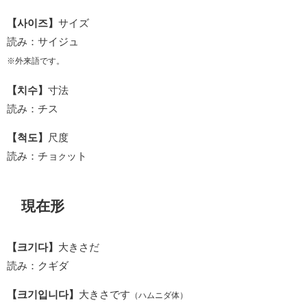
【사이즈】
サイズ
読み：サイジュ
※外来語です。
【치수】
寸法
読み：チス
【척도】
尺度
読み：チョ
ット
ク
現在形
【크기다】
大きさだ
読み：クギダ
【크기입니다】
大きさです
（ハムニダ体）