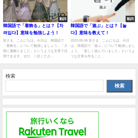
動詞
動詞
韓国語で「着飾る」とは？【차
韓国語で「遊ぶ」とは？【놀
려입다】意味を勉強しよう！
다】意味を教えて！
皆さま、こんにちは。今日は、韓国語で
2022-05-06 皆さま、こんにちは。今日
「着飾る」について勉強しましょう。「大
は、韓国語で「遊ぶ」について勉強しまし
胆に着飾りました」というような文章で活
ょう。「楽しく遊んでいました」というよ
用できます。ぜひ、一読くださ...
うな文章を作ること...
検索
検索