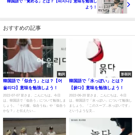
韓国語で「覚める」とは？【떠지다】意味を勉強し
よう！
おすすめの記事
動詞
形容詞
韓国語で「似合う」とは？【어
韓国語で「水っぽい」とは？
울리다】意味を勉強しよう！
【묽다】意味を勉強しよう！
2022-07-07 皆さま、こんにちは。今日
2022-06-20 皆さま、こんにちは。今日
は、韓国語で「似合う」について勉強しま
は、韓国語で「水っぽい」について勉強し
しょう。「その服、似合うね」や「似合う
ましょう。「このスープ...水っぽいです」
かな？」と伝えたい...
というような文...