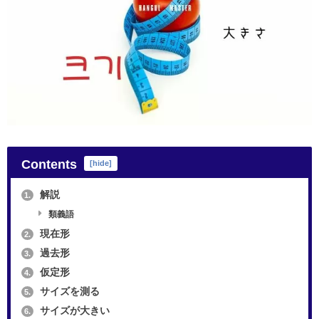
Contents
[
hide
]
解説
1.
類義語
現在形
2.
過去形
3.
仮定形
4.
サイズを測る
5.
サイズが大きい
6.