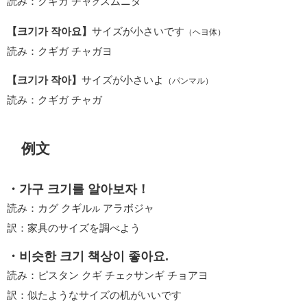
読み：クギガ チャ
スムニダ
ク
【크기가 작아요】
サイズが小さいです
（ヘヨ体）
読み：クギガ チャガヨ
【크기가 작아】
サイズが小さいよ
（パンマル）
読み：クギガ チャガ
例文
・가구 크기를 알아보자！
読み：カグ クギル
アラボジャ
ル
訳：家具のサイズを調べよう
・비슷한 크기 책상이 좋아요.
読み：ピスタン クギ チェ
サンギ チョアヨ
ク
訳：似たようなサイズの机がいいです