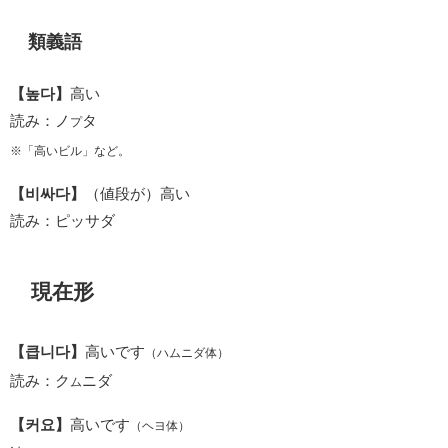
類義語
【높다】
高い
読み：ノ
タ
プ
※「高いビル」など。
【비싸다】
（値段が）高い
読み：ピッサダ
現在形
【큽니다】
高いです
（ハムニダ体）
読み：ク
ニダ
ム
【커요】
高いです
（ヘヨ体）