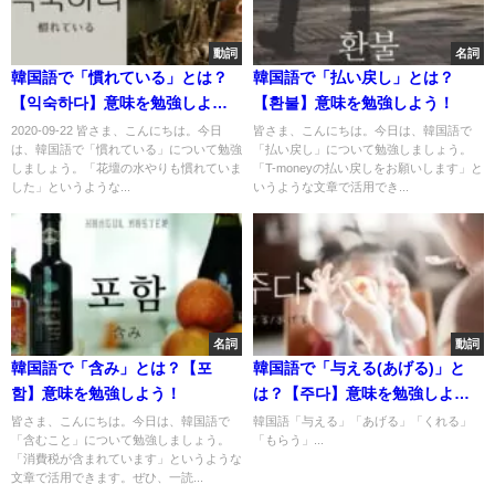
動詞
名詞
韓国語で「慣れている」とは？
韓国語で「払い戻し」とは？
【익숙하다】意味を勉強しよ
【환불】意味を勉強しよう！
う！
2020-09-22 皆さま、こんにちは。今日
皆さま、こんにちは。今日は、韓国語で
は、韓国語で「慣れている」について勉強
「払い戻し」について勉強しましょう。
しましょう。「花壇の水やりも慣れていま
「T-moneyの払い戻しをお願いします」と
した」というような...
いうような文章で活用でき...
名詞
動詞
韓国語で「含み」とは？【포
韓国語で「与える(あげる)」と
함】意味を勉強しよう！
は？【주다】意味を勉強しよ
う！
皆さま、こんにちは。今日は、韓国語で
韓国語「与える」「あげる」「くれる」
「含むこと」について勉強しましょう。
「もらう」...
「消費税が含まれています」というような
文章で活用できます。ぜひ、一読...