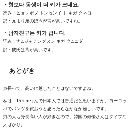
・형보다 동생이 더 키가 크네요.
読み：ヒョンボダ トンセンイ ト キガ クネヨ
訳：兄より弟のほうが背が高いですね。
・남자친구는 키가 큽니다.
読み：ナ
ジャチングヌン キガ ク
ニダ
ム
ム
訳：彼氏は背が高いです。
あとがき
身長って、高いに越したことはないですよね。
私は、157cmなんで日本人では普通だと思いますが、ヨーロッ
パでパンツを買おうと思ったらなかなか難しいです。
男の人も身長高い人が好きなので、韓国の俳優さんはタイプな
人ばかり。