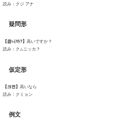
読み：クジ アナ
疑問形
【큽니까?】
高いですか？
読み：ク
ニッカ？
ム
仮定形
【크면】
高いなら
読み：クミョン
例文