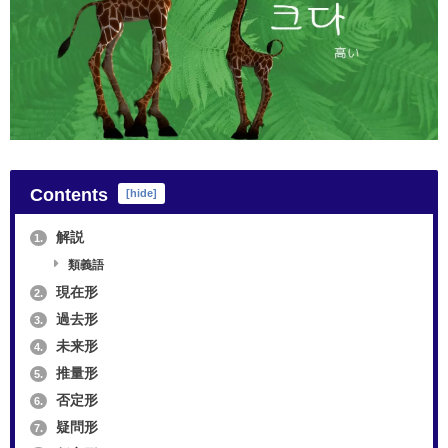
Contents
[
hide
]
解説
1.
類義語
現在形
2.
過去形
3.
未来形
4.
推量形
5.
否定形
6.
疑問形
7.