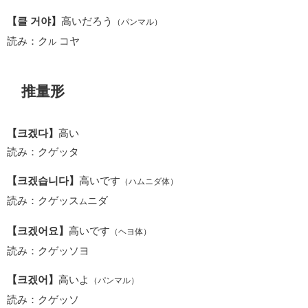
【클 거야】
高いだろう
（パンマル）
読み：ク
コヤ
ル
推量形
【크겠다】
高い
読み：クゲッタ
【크겠습니다】
高いです
（ハムニダ体）
読み：クゲッス
ニダ
ム
【크겠어요】
高いです
（ヘヨ体）
読み：クゲッソヨ
【크겠어】
高いよ
（パンマル）
読み：クゲッソ