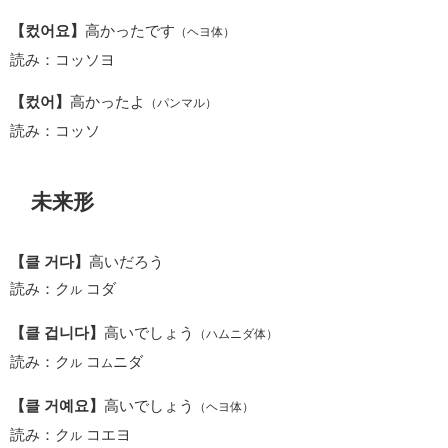
【컸어요】
高かったです
（ヘヨ体）
読み：コッソヨ
【컸어】
高かったよ
（パンマル）
読み：コッソ
未来形
【클 거다】
高いだろう
読み：ク
コダ
ル
【클 겁니다】
高いでしょう
（ハムニダ体）
読み：ク
コ
ニダ
ル
ム
【클 거예요】
高いでしょう
（ヘヨ体）
読み：ク
コエヨ
ル