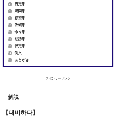
否定形
7.
疑問形
8.
願望形
9.
依頼形
10.
命令形
11.
勧誘形
12.
仮定形
13.
例文
14.
あとがき
15.
スポンサーリンク
解説
【대비하다】