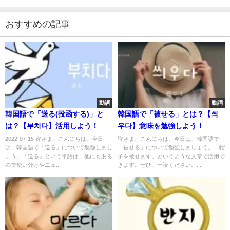
おすすめの記事
動詞
動詞
韓国語で「送る(投函する)」と
韓国語で「被せる」とは？【씌
は？【부치다】活用しよう！
우다】意味を勉強しよう！
2022-07-15 皆さま、こんにちは。今日
皆さま、こんにちは。今日は、韓国語で
は、韓国語で「送る」について勉強しまし
「被せる」について勉強しましょう。「帽
ょう。「送る」という単語は、他にもある
子を被せます」というような文章で活用で
ので使い分けやニュ...
きます。ぜひ、一読ください。...