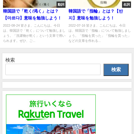
動詞
名詞
韓国語で「乾く/渇く」とは？
韓国語で「指輪」とは？【반
【마르다】意味を勉強しよう！
지】意味を勉強しよう！
2022-08-24 皆さま、こんにちは。今日
2022-07-16 皆さま、こんにちは。今日
は、韓国語で「乾く」について勉強しまし
は、韓国語で「指輪」について勉強しまし
ょう。「洗濯物が乾く」という文章で用い
ょう。「指輪を買った」「指輪を貰った」
られます。ぜひ、ご...
などの文章を作れる...
検索
検索