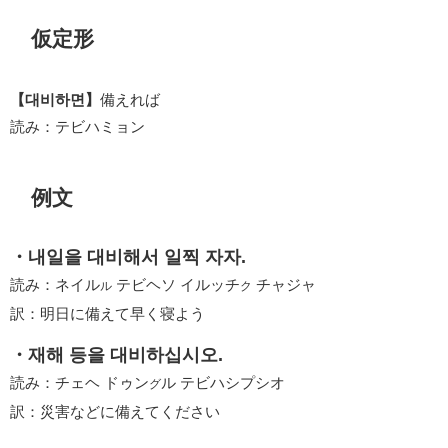
仮定形
【대비하면】
備えれば
読み：テビハミョン
例文
・내일을 대비해서 일찍 자자.
読み：ネイル
テビヘソ イルッチ
チャジャ
ル
ク
訳：明日に備えて早く寝よう
・재해 등을 대비하십시오.
読み：チェヘ ドゥン
ル テビハシプシオ
グ
訳：災害などに備えてください