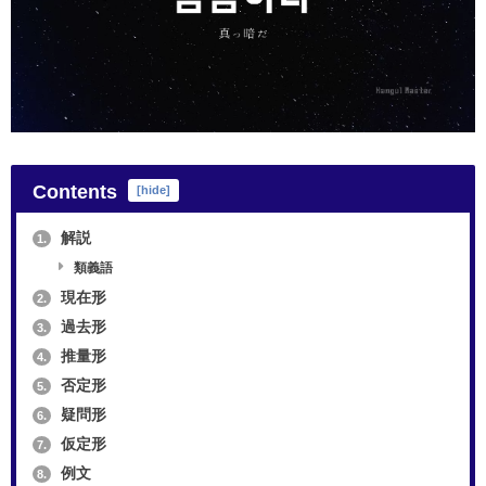
Contents
[
hide
]
解説
1.
類義語
現在形
2.
過去形
3.
推量形
4.
否定形
5.
疑問形
6.
仮定形
7.
例文
8.