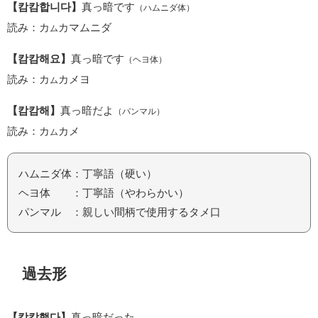
【캄캄합니다】
真っ暗です
（ハムニダ体）
読み：カ
カマムニダ
ム
【캄캄해요】
真っ暗です
（ヘヨ体）
読み：カ
カメヨ
ム
【캄캄해】
真っ暗だよ
（パンマル）
読み：カ
カメ
ム
ハムニダ体：丁寧語（硬い）
ヘヨ体 ：丁寧語（やわらかい）
パンマル ：親しい間柄で使用するタメ口
過去形
【캄캄했다】
真っ暗だった