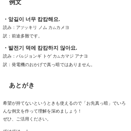
例文
・앞길이 너무 캄캄해요.
読み：ア
ッキリ ノム カ
カメヨ
プ
ム
訳：前途多難です。
・발전기 덕에 캄캄하지 않아요.
読み：パ
ジョンギ トゲ カ
カマジ アナヨ
ル
ム
訳：発電機のおかげで真っ暗ではありません。
あとがき
希望が持てないというときも使えるので「お先真っ暗」でいろ
んな例文を作って理解を深めましょう！
ぜひ、ご活用ください。