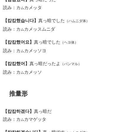
読み：カ
カメッタ
ム
【캄캄했습니다】
真っ暗でした
（ハムニダ体）
読み：カ
カメッスムニダ
ム
【캄캄했어요】
真っ暗でした
（ヘヨ体）
読み：カ
カメッソヨ
ム
【캄캄했어】
真っ暗だったよ
（パンマル）
読み：カ
カメッソ
ム
推量形
【캄캄하겠다】
真っ暗だ
読み：カ
カマゲッタ
ム