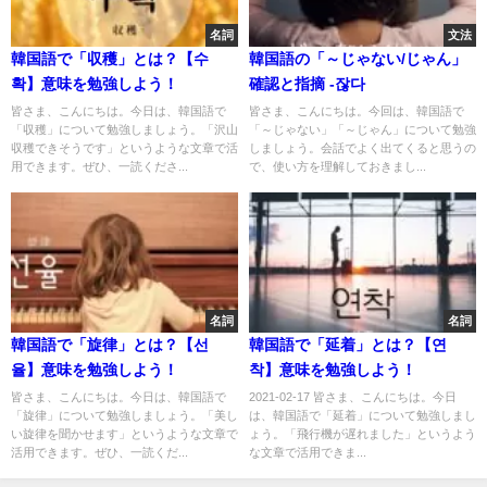
名詞
文法
韓国語で「収穫」とは？【수
韓国語の「～じゃない/じゃん」
확】意味を勉強しよう！
確認と指摘 -잖다
皆さま、こんにちは。今日は、韓国語で
皆さま、こんにちは。今回は、韓国語で
「収穫」について勉強しましょう。「沢山
「～じゃない」「～じゃん」について勉強
収穫できそうです」というような文章で活
しましょう。会話でよく出てくると思うの
用できます。ぜひ、一読くださ...
で、使い方を理解しておきまし...
名詞
名詞
韓国語で「旋律」とは？【선
韓国語で「延着」とは？【연
율】意味を勉強しよう！
착】意味を勉強しよう！
皆さま、こんにちは。今日は、韓国語で
2021-02-17 皆さま、こんにちは。今日
「旋律」について勉強しましょう。「美し
は、韓国語で「延着」について勉強しまし
い旋律を聞かせます」というような文章で
ょう。「飛行機が遅れました」というよう
活用できます。ぜひ、一読くだ...
な文章で活用できま...