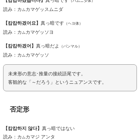
【캄캄하겠습니다】
真っ暗です
（ハムニダ体）
読み：カ
カマゲッスムニダ
ム
【캄캄하겠어요】
真っ暗です
（ヘヨ体）
読み：カ
カマゲッソヨ
ム
【캄캄하겠어】
真っ暗だよ
（パンマル）
読み：カ
カマゲッソ
ム
未来形の意志･推量の接続語尾です。
客観的な「～だろう」というニュアンスです。
否定形
【캄캄하지 않다】
真っ暗ではない
読み：カ
カマジ アンタ
ム