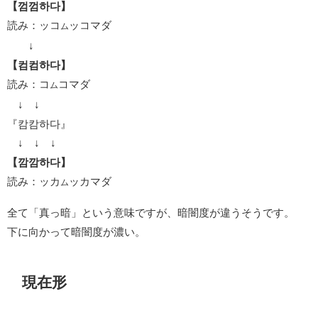
【껌껌하다】
読み：ッコ
ッコマダ
ム
↓
【컴컴하다】
読み：コ
コマダ
ム
↓ ↓
『캄캄하다』
↓ ↓ ↓
【깜깜하다】
読み：ッカ
ッカマダ
ム
全て「真っ暗」という意味ですが、暗闇度が違うそうです。
下に向かって暗闇度が濃い。
現在形