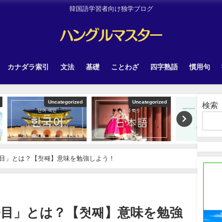
韓国語学習者向け独学ブログ
カナダラ索引
文法
基礎
ことわざ
四字熟語
慣用句
tegorized
Uncategorized
TOPIK
検索
目」とは？【첫째】意味を勉強しよう！
番目」とは？【첫째】意味を勉強