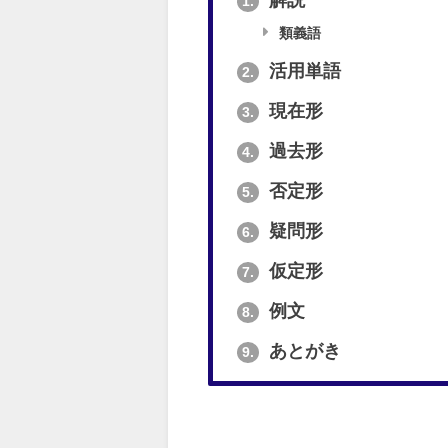
解説
1.
類義語
活用単語
2.
現在形
3.
過去形
4.
否定形
5.
疑問形
6.
仮定形
7.
例文
8.
あとがき
9.