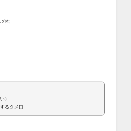
ニダ体）
）
い）
するタメ口