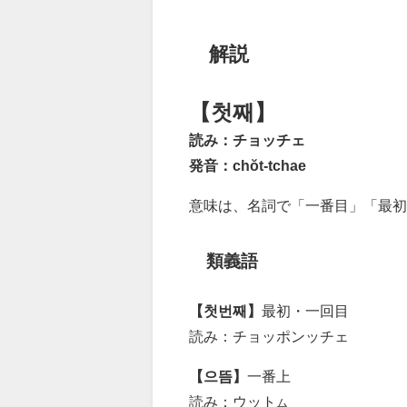
解説
【첫째】
読み：チョッチェ
発音：chŏt-tchae
意味は、名詞で「一番目」「最
類義語
【첫번째】
最初・一回目
読み：チョッポンッチェ
【으뜸】
一番上
読み：ウット
ム