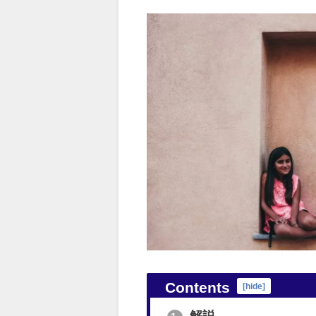
Contents
[
hide
]