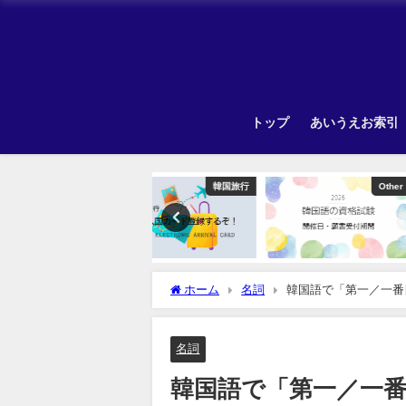
トップ
あいうえお索引
韓国旅行
Other
Unca
ホーム
名詞
韓国語で「第一／一番
名詞
韓国語で「第一／一