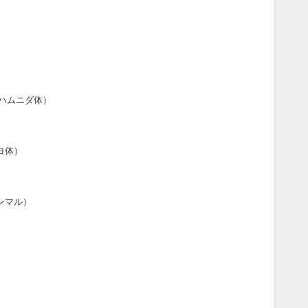
ハムニダ体）
ヨ体）
ンマル）