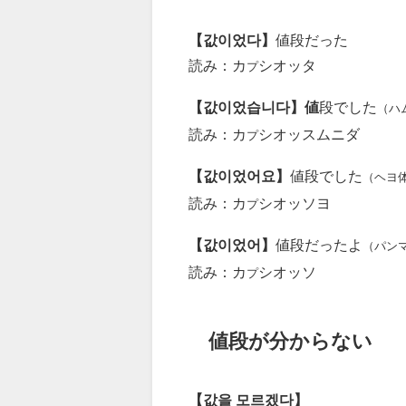
【값이었다】
値段だった
読み：カ
シオッタ
プ
【값이었습니다】値
段でした
（ハ
読み：カ
シオッスムニダ
プ
【값이었어요】
値段でした
（ヘヨ
読み：カ
シオッソヨ
プ
【값이었어】
値段だったよ
（パン
読み：カ
シオッソ
プ
値段が分からない
【값을 모르겠다】