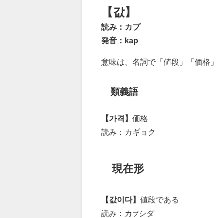
【값】
読み：カプ
発音：kap
意味は、名詞で「値段」「価格」
類義語
【가격】
価格
読み：カギョク
現在形
【값이다】
値段である
読み：カ
シダ
プ