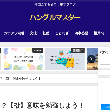
韓国語学習者向け独学ブログ
カナダラ索引
文法
基礎
ことわざ
四字熟語
慣用句
Other
韓国旅行
Uncategorized
検索
？【값】意味を勉強しよう！
は？【값】意味を勉強しよう！