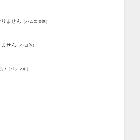
かりません
（ハムニダ体）
りません
（ヘヨ体）
ない
（パンマル）