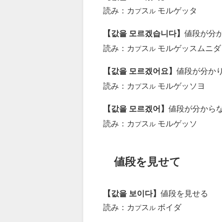
読み：カ
ス
モルゲッタ
プ
ル
【값을 모르겠습니다】
値段が分
読み：カ
ス
モルゲッスムニダ
プ
ル
【값을 모르겠어요】
値段が分か
読み：カ
ス
モルゲッソヨ
プ
ル
【값을 모르겠어】
値段が分から
読み：カ
ス
モルゲッソ
プ
ル
値段を見せて
【값을 보이다】
値段を見せる
読み：カ
ス
ボイダ
プ
ル