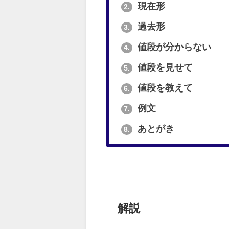
現在形
2.
過去形
3.
値段が分からない
4.
値段を見せて
5.
値段を教えて
6.
例文
7.
あとがき
8.
解説