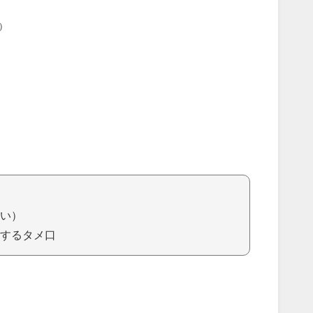
）
い）
するタメ口