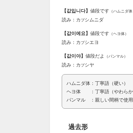
【값입니다】
値段です
（ハムニダ体
読み：カ
シムニダ
プ
【값이에요】
値段です
（ヘヨ体）
読み：カ
シエヨ
プ
【값이야】
値段だよ
（パンマル）
読み：カ
シヤ
プ
ハムニダ体：丁寧語（硬い）
ヘヨ体 ：丁寧語（やわらか
パンマル ：親しい間柄で使用
過去形