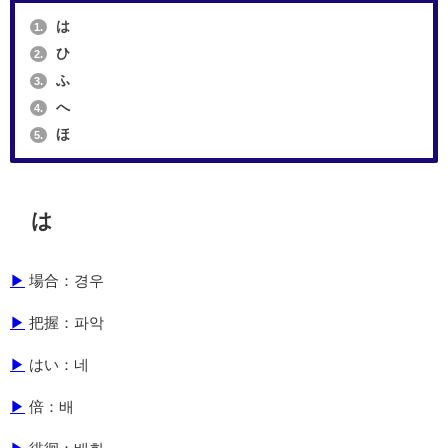
は
1.
ひ
2.
ふ
3.
へ
4.
ほ
5.
は
▶
場合：경우
▶
把握：파악
▶
はい：네
▶
倍：배