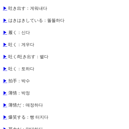
▶
吐き出す：게워내다
▶
はきはきしている：똘똘하다
▶
履く：신다
▶
吐く：게우다
▶
吐く/吐き出す：뱉다
▶
吐く：토하다
▶
拍手：박수
▶
薄情：박정
▶
薄情だ：매정하다
▶
爆笑する：빵 터지다