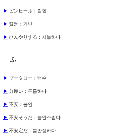
▶
ピンヒール：킬힐
▶
貧乏：가난
▶
ひんやりする：서늘하다
ふ
▶
プータロー：백수
▶
分厚い：두툼하다
▶
不安：불안
▶
不安そうだ：불안스럽다
▶
不安定だ：불안정하다