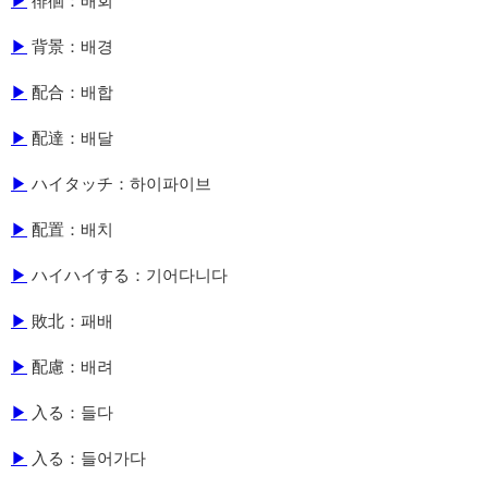
▶
徘徊：배회
▶
背景：배경
▶
配合：배합
▶
配達：배달
▶
ハイタッチ：하이파이브
▶
配置：배치
▶
ハイハイする：기어다니다
▶
敗北：패배
▶
配慮：배려
▶
入る：들다
▶
入る：들어가다