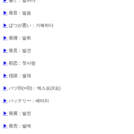
▶
働く：일하다
▶
発音：발음
▶
ばつが悪い：거북하다
▶
発揮：발휘
▶
発見：발견
▶
初恋：첫사랑
▶
伐採：벌채
▶
バツ印(×印)：엑스표(X표)
▶
バッテリー：배터리
▶
発展：발전
▶
発売：발매