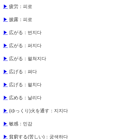
▶
疲労：피로
▶
披露：피로
▶
広がる：번지다
▶
広がる：퍼지다
▶
広がる：펼쳐지다
▶
広げる：펴다
▶
広げる：펼치다
▶
広める：날리다
▶
(ゆっくり)火を通す：지지다
▶
敏感：민감
▶
貧窮する(苦しい)：궁색하다