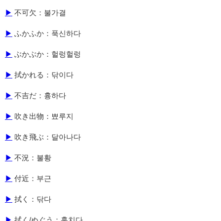
▶
不可欠：불가결
▶
ふかふか：푹신하다
▶
ぶかぶか：헐렁헐렁
▶
拭かれる：닦이다
▶
不吉だ：흉하다
▶
吹き出物：뾰루지
▶
吹き飛ぶ：달아나다
▶
不況：불황
▶
付近：부근
▶
拭く：닦다
▶
拭く/ぬぐう：훔치다