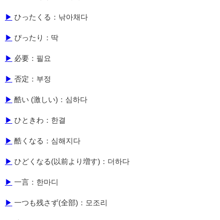
▶
ひったくる：낚아채다
▶
ぴったり：딱
▶
必要：필요
▶
否定：부정
▶
酷い (激しい)：심하다
▶
ひときわ：한결
▶
酷くなる：심해지다
▶
ひどくなる(以前より増す)：더하다
▶
一言：한마디
▶
一つも残さず(全部)：모조리