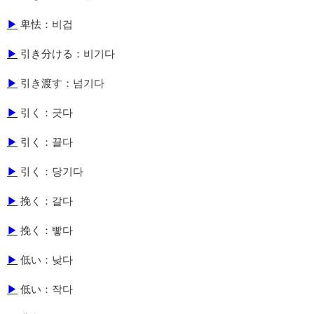
▶
卑怯：비겁
▶
引き分ける：비기다
▶
引き渡す：넘기다
▶
引く：긋다
▶
引く：끌다
▶
引く：당기다
▶
挽く：갈다
▶
挽く：빻다
▶
低い：낮다
▶
低い：작다