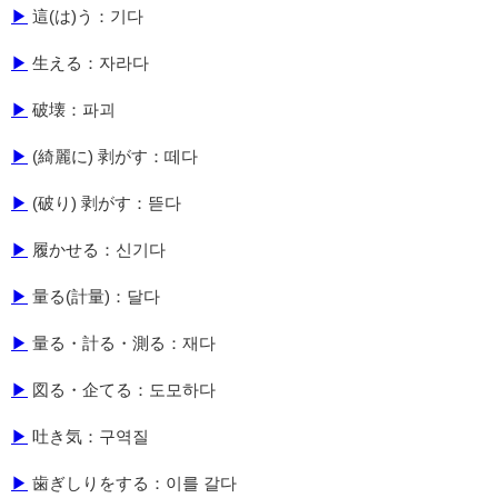
▶
這(は)う：기다
▶
生える：자라다
▶
破壊：파괴
▶
(綺麗に) 剥がす：떼다
▶
(破り) 剥がす：뜯다
▶
履かせる：신기다
▶
量る(計量)：달다
▶
量る・計る・測る：재다
▶
図る・企てる：도모하다
▶
吐き気：구역질
▶
歯ぎしりをする：이를 갈다