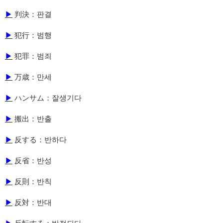
▶
判決：판결
▶
犯行：범행
▶
犯罪：범죄
▶
万歳：만세
▶
ハンサム：잘생기다
▶
搬出：반출
▶
反する：반하다
▶
反省：반성
▶
反則：반칙
▶
反対：반대