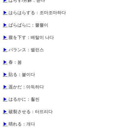
▶
ばらす/分解：뜯다
▶
はらはらする：조마조마하다
▶
ばらばらに：뿔뿔이
▶
腹を下す：배탈이 나다
▶
バランス：밸런스
▶
春：봄
▶
貼る：붙이다
▶
遥かだ：아득하다
▶
はるかに：훨씬
▶
破裂させる：터뜨리다
▶
晴れる：개다