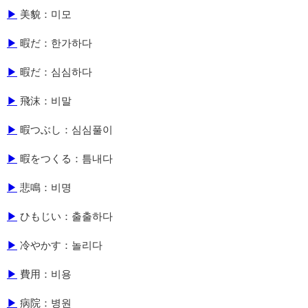
▶
美貌：미모
▶
暇だ：한가하다
▶
暇だ：심심하다
▶
飛沫：비말
▶
暇つぶし：심심풀이
▶
暇をつくる：틈내다
▶
悲鳴：비명
▶
ひもじい：출출하다
▶
冷やかす：놀리다
▶
費用：비용
▶
病院：병원