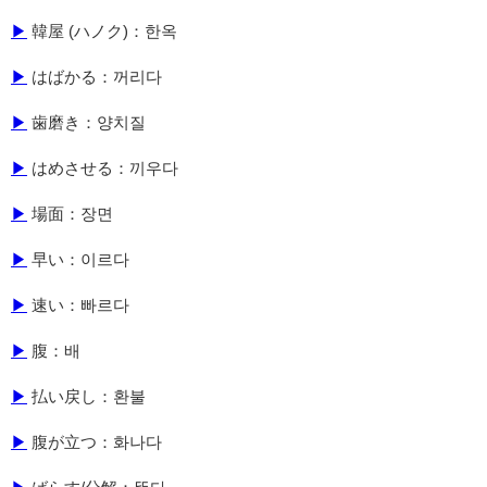
▶
韓屋 (ハノク)：한옥
▶
はばかる：꺼리다
▶
歯磨き：양치질
▶
はめさせる：끼우다
▶
場面：장면
▶
早い：이르다
▶
速い：빠르다
▶
腹：배
▶
払い戻し：환불
▶
腹が立つ：화나다