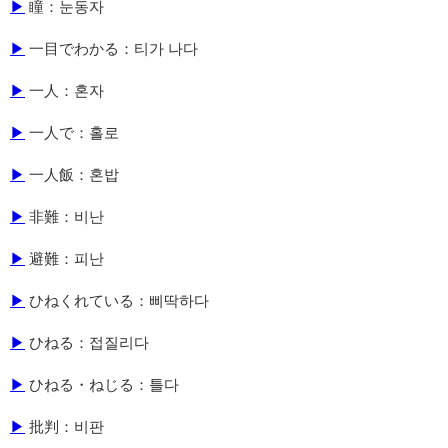
▶
瞳：눈동자
▶
一目でわかる：티가 나다
▶
一人：혼자
▶
一人で：홀로
▶
一人飯：혼밥
▶
非難：비난
▶
避難：피난
▶
ひねくれている：삐딱하다
▶
ひねる：접질리다
▶
ひねる・ねじる：틀다
▶
批判：비판