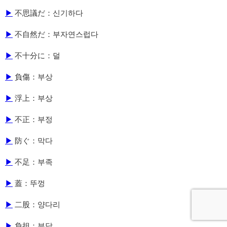
▶
不思議だ：신기하다
▶
不自然だ：부자연스럽다
▶
不十分に：덜
▶
負傷：부상
▶
浮上：부상
▶
不正：부정
▶
防ぐ：막다
▶
不足：부족
▶
蓋：뚜껑
▶
二股：양다리
▶
負担：부담