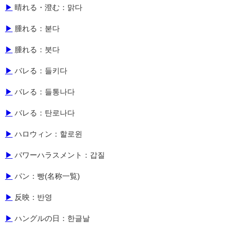
▶
晴れる・澄む：맑다
▶
腫れる：붇다
▶
腫れる：붓다
▶
バレる：들키다
▶
バレる：들통나다
▶
バレる：탄로나다
▶
ハロウィン：할로윈
▶
パワーハラスメント：갑질
▶
パン：빵(名称一覧)
▶
反映：반영
▶
ハングルの日：한글날