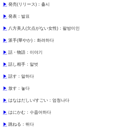
▶
発売(リリース)：출시
▶
発表：발표
▶
八方美人(欠点がない女性)：팔방미인
▶
派手(華やか)：화려하다
▶
話・物語：이야기
▶
話し相手：말벗
▶
話す：말하다
▶
放す：놓다
▶
はなはだしい/すごい：엄청나다
▶
はにかむ：수줍어하다
▶
跳ねる：뛰다