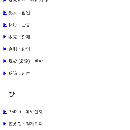
▶
反転する：반전되다
▶
犯人：범인
▶
反応：반응
▶
販売：판매
▶
判明：판명
▶
反駁 (反論)：반박
▶
反論：반론
ひ
▶
PM2.5：미세먼지
▶
控える：절제하다