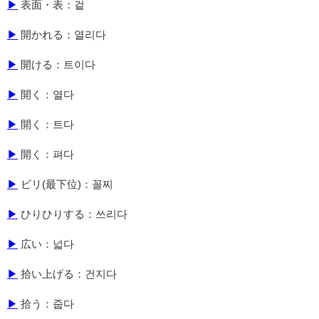
▶
表面・表：겉
▶
開かれる：열리다
▶
開ける：트이다
▶
開く：열다
▶
開く：트다
▶
開く：펴다
▶
ビリ(最下位)：꼴찌
▶
ひりひりする：쓰리다
▶
広い：넓다
▶
拾い上げる：건지다
▶
拾う：줍다