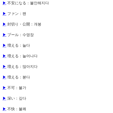
▶
不安になる：불안해지다
▶
ファン：팬
▶
封切り・公開：개봉
▶
プール：수영장
▶
増える：늘다
▶
増える：늘어나다
▶
増える：많아지다
▶
増える：붇다
▶
不可：불가
▶
深い：깊다
▶
不快：불쾌