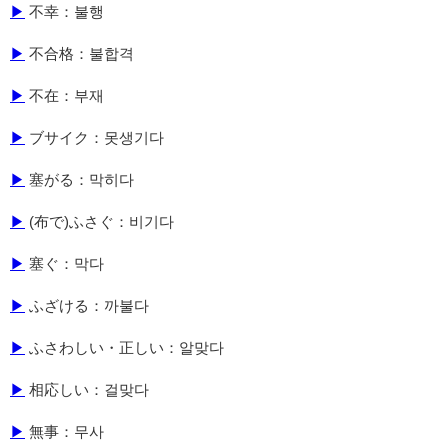
▶
不幸：불행
▶
不合格：불합격
▶
不在：부재
▶
ブサイク：못생기다
▶
塞がる：막히다
▶
(布で)ふさぐ：비기다
▶
塞ぐ：막다
▶
ふざける：까불다
▶
ふさわしい・正しい：알맞다
▶
相応しい：걸맞다
▶
無事：무사