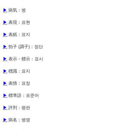
▶
病気：병
▶
表現：표현
▶
表紙：표지
▶
拍子 (調子)：장단
▶
表示・標示：표시
▶
標識：표지
▶
表情：표정
▶
標準語：표준어
▶
評判：평판
▶
病名：병명