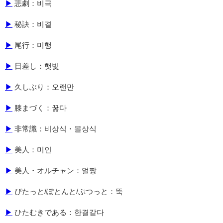
▶
悲劇：비극
▶
秘訣：비결
▶
尾行：미행
▶
日差し：햇빛
▶
久しぶり：오랜만
▶
膝まづく：꿇다
▶
非常識：비상식・몰상식
▶
美人：미인
▶
美人・オルチャン：얼짱
▶
ぴたっと/ぽとんと/ぷつっと：뚝
▶
ひたむきである：한결같다