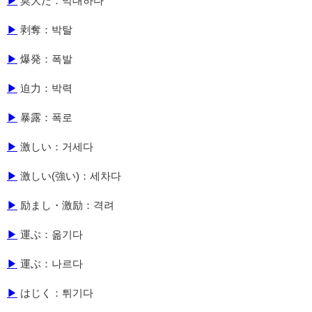
▶
莫大だ：막대하다
▶
剥奪：박탈
▶
爆発：폭발
▶
迫力：박력
▶
暴露：폭로
▶
激しい：거세다
▶
激しい(強い)：세차다
▶
励まし・激励：격려
▶
運ぶ：옮기다
▶
運ぶ：나르다
▶
はじく：튀기다