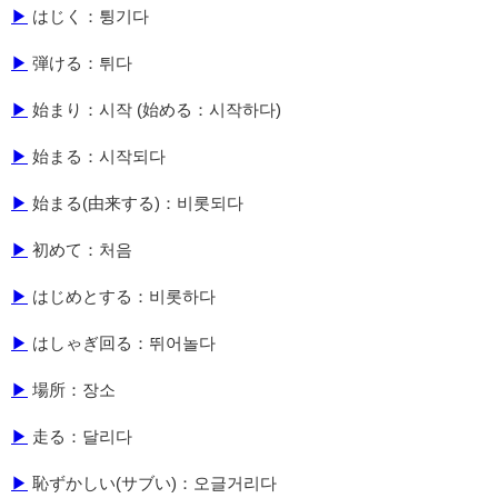
▶
はじく：튕기다
▶
弾ける：튀다
▶
始まり：시작 (始める：시작하다)
▶
始まる：시작되다
▶
始まる(由来する)：비롯되다
▶
初めて：처음
▶
はじめとする：비롯하다
▶
はしゃぎ回る：뛰어놀다
▶
場所：장소
▶
走る：달리다
▶
恥ずかしい(サブい)：오글거리다