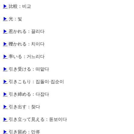
▶
比較：비교
▶
光：빛
▶
惹かれる：끌리다
▶
轢かれる：치이다
▶
率いる：거느리다
▶
引き受ける：떠맡다
▶
引きこもり：집돌이·집순이
▶
引き締める：다잡다
▶
引き出す：찾다
▶
引き立って見える：돋보이다
▶
引き留め：만류