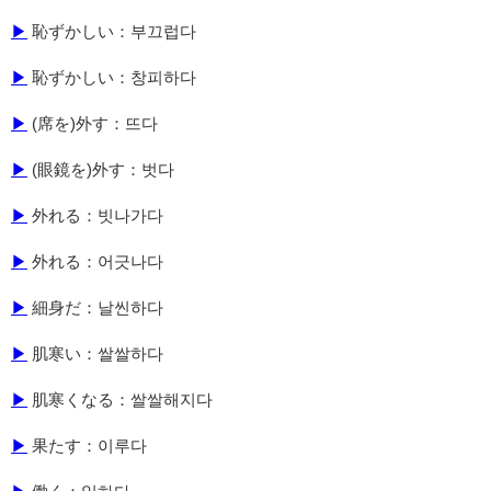
▶
恥ずかしい：부끄럽다
▶
恥ずかしい：창피하다
▶
(席を)外す：뜨다
▶
(眼鏡を)外す：벗다
▶
外れる：빗나가다
▶
外れる：어긋나다
▶
細身だ：날씬하다
▶
肌寒い：쌀쌀하다
▶
肌寒くなる：쌀쌀해지다
▶
果たす：이루다