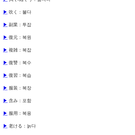
▶
吹く：불다
▶
副業：투잡
▶
復元：복원
▶
複雑：복잡
▶
復讐：복수
▶
復習：복습
▶
服装：복장
▶
含み：포함
▶
服用：복용
▶
老ける：늙다