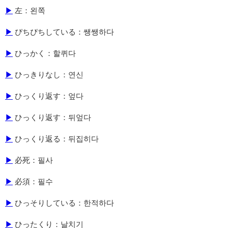
▶
左：왼쪽
▶
ぴちぴちしている：쌩쌩하다
▶
ひっかく：할퀴다
▶
ひっきりなし：연신
▶
ひっくり返す：엎다
▶
ひっくり返す：뒤엎다
▶
ひっくり返る：뒤집히다
▶
必死：필사
▶
必須：필수
▶
ひっそりしている：한적하다
▶
ひったくり：날치기