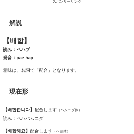
スポンサーリンク
解説
【배합】
読み：ペハプ
発音：pae-hap
意味は、名詞で「配合」となります。
現在形
【배합합니다】
配合します
（ハムニダ体）
読み：ペハパムニダ
【배합해요】
配合します
（ヘヨ体）