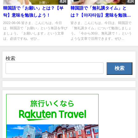
名詞
名詞
韓国語で「お願い」とは？【부
韓国語で「無礼講タイム」と
탁】意味を勉強しよう！
は？【야자타임】意味を勉強し
よう！
2022-06-06 皆さま、こんにちは。今日
皆さま、こんにちは。今日は、韓国語で
は、韓国語で「お願い」という単語を学び
「無礼講タイム」について勉強しましょ
ましょう。「お願いします」という文章
う。「今から30分、無礼講で！」という
は、必須ですね。ぜひ...
ような文章で活用できます。ぜひ...
検索
検索