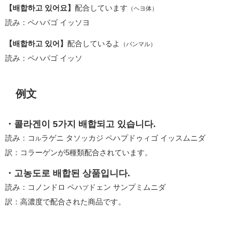
【배합하고 있어요】
配合しています
（ヘヨ体）
読み：ペハパゴ イッソヨ
【배합하고 있어】
配合しているよ
（パンマル）
読み：ペハパゴ イッソ
例文
・콜라겐이 5가지 배합되고 있습니다.
読み：コ
ラゲニ タソッカジ ペハプドゥィゴ イッスムニダ
ル
訳：コラーゲンが5種類配合されています。
・고농도로 배합된 상품입니다.
読み：コノンドロ ペハ
ドェン サンプミムニダ
プ
訳：高濃度で配合された商品です。