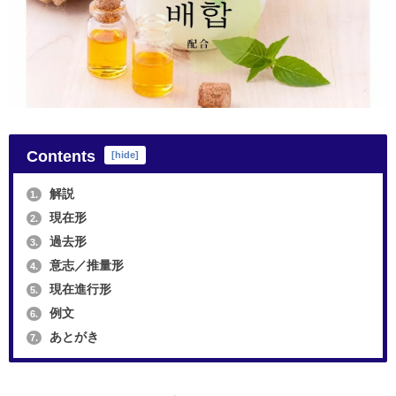
Contents
[
hide
]
解説
1.
現在形
2.
過去形
3.
意志／推量形
4.
現在進行形
5.
例文
6.
あとがき
7.