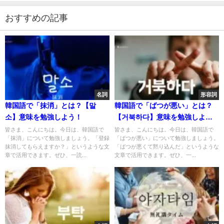
おすすめの記事
名詞
形容詞
韓国語で「抹消」とは？【말
韓国語で「ばつが悪い」とは？
소】意味を勉強しよう！
【거북하다】意味を勉強しよ
う！
皆さま、こんにちは。今日は、韓国語で
皆さま、こんにちは。今日は、韓国語で
「抹消」について勉強しましょう。「登録
「ばつが悪い」について勉強しましょう。
抹消してもらえますか？」というような文
「ばつが悪くて黙り込んだ」というような
章で活用できます。ぜひ、一読...
文章で活用できます。ぜひ、一...