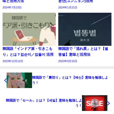
味と活用方法
윤년(ユンニョン)活用
2024年7月23日
2024年1月21日
韓国語「インドア派・引きこも
韓国語で「流れ星」とは？【별
り」とは？집순이／집돌이 活用
똥별】意味と活用法
2023年12月12日
2023年9月15日
韓国語で「裏切り」とは？【배신】意味を勉強しよ
う！
韓国語で「セール」とは？【세일】意味を勉強しよ
う！