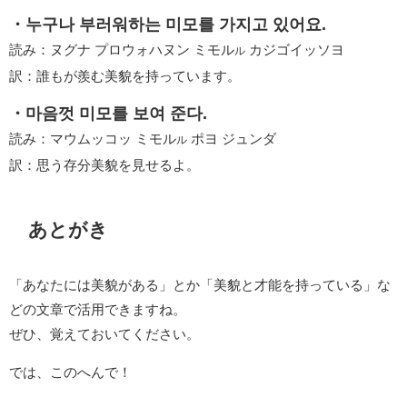
・누구나 부러워하는 미모를 가지고 있어요.
読み：ヌグナ プロウォハヌン ミモル
カジゴイッソヨ
ル
訳：誰もが羨む美貌を持っています。
・마음껏 미모를 보여 준다.
読み：マウムッコッ ミモル
ポヨ ジュンダ
ル
訳：思う存分美貌を見せるよ。
あとがき
「あなたには美貌がある」とか「美貌と才能を持っている」な
どの文章で活用できますね。
ぜひ、覚えておいてください。
では、このへんで！