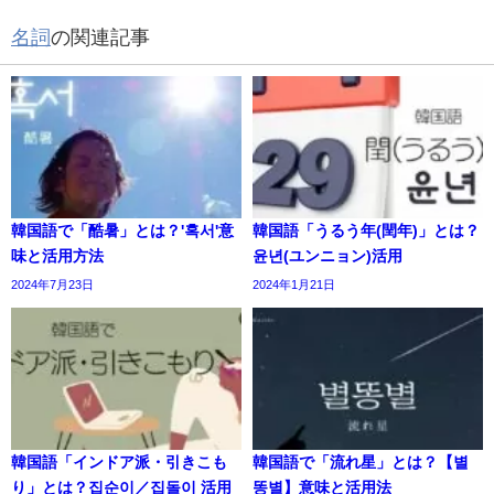
名詞
の関連記事
韓国語で「酷暑」とは？'혹서'意
韓国語「うるう年(閏年)」とは？
味と活用方法
윤년(ユンニョン)活用
2024年7月23日
2024年1月21日
韓国語「インドア派・引きこも
韓国語で「流れ星」とは？【별
り」とは？집순이／집돌이 活用
똥별】意味と活用法