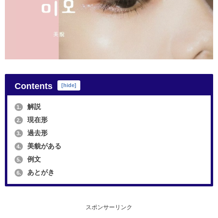
Contents
[
hide
]
解説
1.
現在形
2.
過去形
3.
美貌がある
4.
例文
5.
あとがき
6.
スポンサーリンク