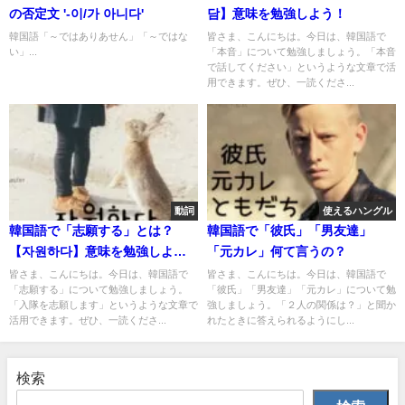
の否定文 '-이/가 아니다'
담】意味を勉強しよう！
韓国語「～ではありあせん」「～ではな
皆さま、こんにちは。今日は、韓国語で
い」...
「本音」について勉強しましょう。「本音
で話してください」というような文章で活
用できます。ぜひ、一読くださ...
動詞
使えるハングル
韓国語で「志願する」とは？
韓国語で「彼氏」「男友達」
【자원하다】意味を勉強しよ
「元カレ」何て言うの？
う！
皆さま、こんにちは。今日は、韓国語で
皆さま、こんにちは。今日は、韓国語で
「志願する」について勉強しましょう。
「彼氏」「男友達」「元カレ」について勉
「入隊を志願します」というような文章で
強しましょう。「２人の関係は？」と聞か
活用できます。ぜひ、一読くださ...
れたときに答えられるようにし...
検索