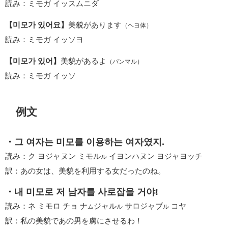
読み：ミモガ イッスムニダ
【미모가 있어요】
美貌があります
（ヘヨ体）
読み：ミモガ イッソヨ
【미모가 있어】
美貌があるよ
（パンマル）
読み：ミモガ イッソ
例文
・그 여자는 미모를 이용하는 여자였지.
読み：ク ヨジャヌン ミモル
イヨンハヌン ヨジャヨッチ
ル
訳：あの女は、美貌を利用する女だったのね。
・내 미모로 저 남자를 사로잡을 거야!
読み：ネ ミモロ チョ ナ
ジャル
サロジャブ
コヤ
ム
ル
ル
訳：私の美貌であの男を虜にさせるわ！