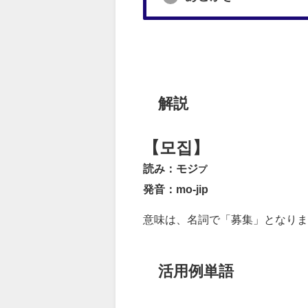
解説
【모집】
読み：モジ
プ
発音：mo-jip
意味は、名詞で「募集」となりま
活用例単語