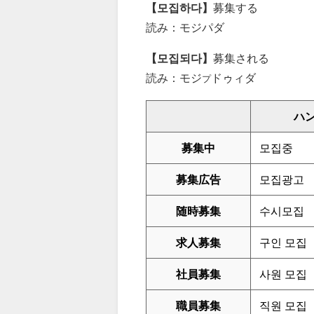
【모집하다】
募集する
読み：モジパダ
【모집되다】
募集される
読み：モジ
ドゥィダ
プ
ハ
募集中
모집중
募集広告
모집광고
随時募集
수시모집
求人募集
구인 모집
社員募集
사원 모집
職員募集
직원 모집