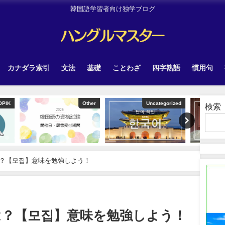
韓国語学習者向け独学ブログ
カナダラ索引
文法
基礎
ことわざ
四字熟語
慣用句
Other
Uncategorized
Uncategorized
検索
？【모집】意味を勉強しよう！
は？【모집】意味を勉強しよう！