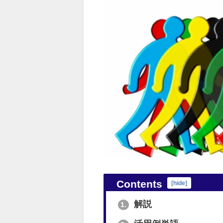
Contents
[
hide
]
解説
1.