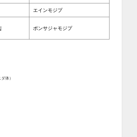
エインモジプ
집
ポンサジャモジプ
ニダ体）
）