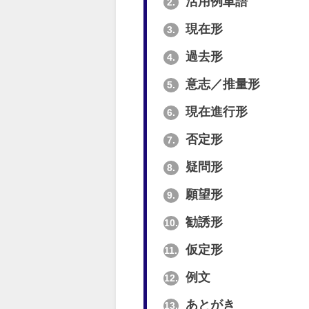
活用例単語
2.
現在形
3.
過去形
4.
意志／推量形
5.
現在進行形
6.
否定形
7.
疑問形
8.
願望形
9.
勧誘形
10.
仮定形
11.
例文
12.
あとがき
13.