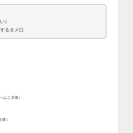
い）
するタメ口
ハムニダ体）
ヨ体）