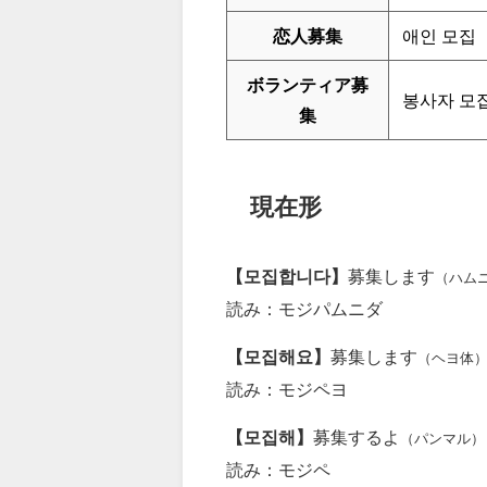
恋人募集
애인 모집
ボランティア募
봉사자 모
集
現在形
【모집합니다】
募集します
（ハム
読み：モジパムニダ
【모집해요】
募集します
（ヘヨ体
読み：モジペヨ
【모집해】
募集するよ
（パンマル）
読み：モジペ