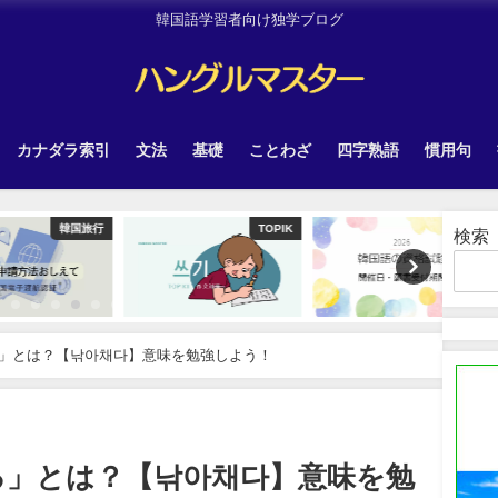
韓国語学習者向け独学ブログ
カナダラ索引
文法
基礎
ことわざ
四字熟語
慣用句
韓国旅行
TOPIK
Other
検索
」とは？【낚아채다】意味を勉強しよう！
る」とは？【낚아채다】意味を勉