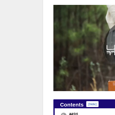
Contents
[
hide
]