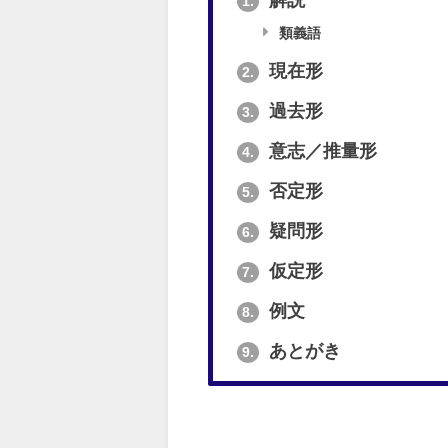
解説
1.
類義語
現在形
2.
過去形
3.
意志／推量形
4.
否定形
5.
疑問形
6.
仮定形
7.
例文
8.
あとがき
9.