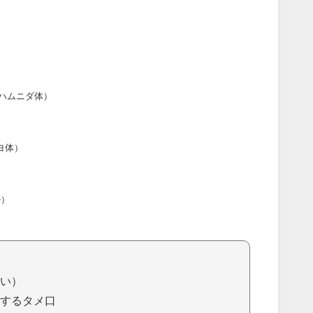
ハムニダ体）
ヨ体）
ル）
い）
するタメ口