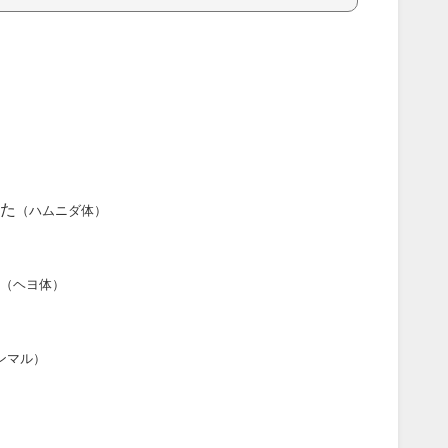
た
（ハムニダ体）
（ヘヨ体）
ンマル）