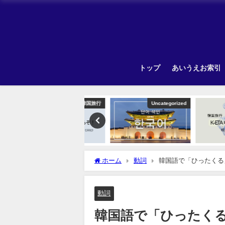
トップ
あいうえお索引
韓国旅行
Uncategorized
ホーム
動詞
韓国語で「ひったくる
動詞
韓国語で「ひったく