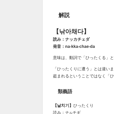
解説
【낚아채다】
読み：ナッカチェダ
発音：na-kka-chae-da
意味は、動詞で「ひったくる」と
「ひったくりに遭う」とは違いま
盗まれるということではなく「ひ
類義語
【날치기】
ひったくり
読み：ナ
チギ
ル