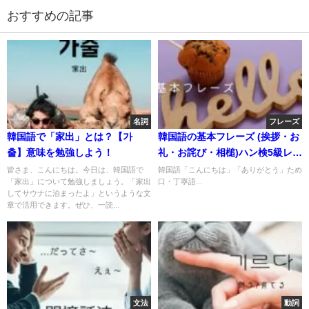
おすすめの記事
名詞
フレーズ
韓国語で「家出」とは？【가
韓国語の基本フレーズ (挨拶・お
출】意味を勉強しよう！
礼・お詫び・相槌)ハン検5級レベ
ル
皆さま、こんにちは。今日は、韓国語で
韓国語「こんにちは」「ありがとう」ため
「家出」について勉強しましょう。「家出
口・丁寧語...
してサウナに泊まったよ」というような文
章で活用できます。ぜひ、一読...
文法
動詞