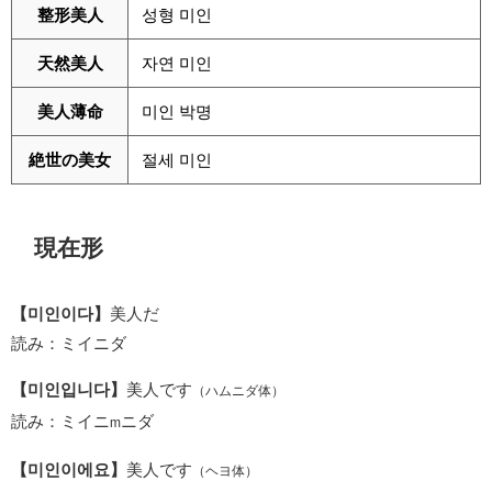
整形美人
성형 미인
天然美人
자연 미인
美人薄命
미인 박명
絶世の美女
절세 미인
現在形
【미인이다】
美人だ
読み：ミイニダ
【미인입니다】
美人です
（ハムニダ体）
読み：ミイニ
ニダ
m
【미인이에요】
美人です
（ヘヨ体）