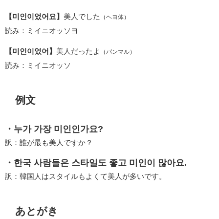
【미인이었어요】
美人でした
（ヘヨ体）
読み：ミイニオッソヨ
【미인이었어】
美人だったよ
（パンマル）
読み：ミイニオッソ
例文
・누가 가장 미인인가요?
訳：誰が最も美人ですか？
・한국 사람들은 스타일도 좋고 미인이 많아요.
訳：韓国人はスタイルもよくて美人が多いです。
あとがき