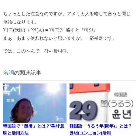
ちょっとした注意なのですが、アメリカ人を略して言うと同じ
単語になります。
'미국(米国) ＋'인(人) = '미국인' 略すと『미인』
まぁ、あまり使われないと思いますが、一応補足です。
では、このへんで。감사합니다.
名詞
の関連記事
韓国語で「酷暑」とは？'혹서'意
韓国語「うるう年(閏年)」とは？
味と活用方法
윤년(ユンニョン)活用