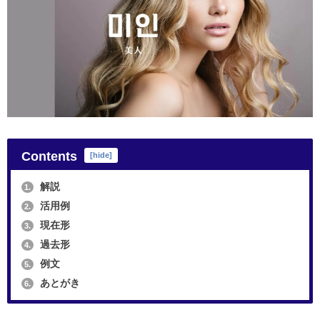
Contents
[
hide
]
解説
1.
活用例
2.
現在形
3.
過去形
4.
例文
5.
あとがき
6.