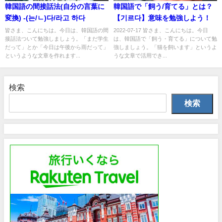
韓国語の間接話法(自分の言葉に
韓国語で「飼う/育てる」とは？
変換) -(는/ㄴ)다/라고 하다
【기르다】意味を勉強しよう！
皆さま、こんにちは。今日は、韓国語の間
2022-07-17 皆さま、こんにちは。今日
接話法ついて勉強しましょう。「まだ学生
は、韓国語で「飼う・育てる」について勉
だって」とか「今日は午後から雨だって」
強しましょう。「猫を飼います」というよ
というような文章を作れます...
うな文章で活用でき...
検索
検索