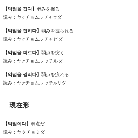
【약점을 잡다】
弱みを握る
読み：ヤ
チョム
チャ
ダ
ク
ル
プ
【약점을 잡히다】
弱みを握られる
読み：ヤ
チョム
チャピダ
ク
ル
【약점을 찌르다】
弱点を突く
読み：ヤ
チョム
ッチルダ
ク
ル
【약점을 찔리다】
弱点を疲れる
読み：ヤ
チョム
ッチ
リダ
ク
ル
ル
現在形
【약점이다】
弱点だ
読み：ヤクチョミダ