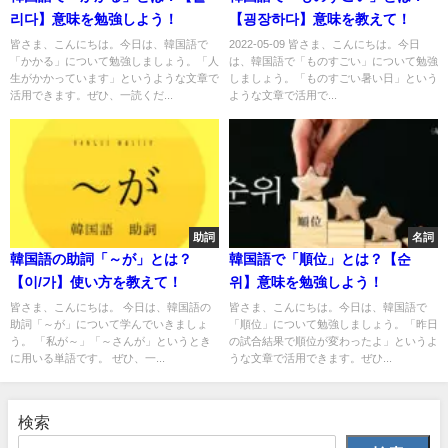
리다】意味を勉強しよう！
【굉장하다】意味を教えて！
皆さま、こんにちは。今日は、韓国語で
2022-05-09 皆さま、こんにちは。今日
「かかる」について勉強しましょう。「人
は、韓国語で「ものすごい」について勉強
生がかかっています」というような文章で
しましょう。「ものすごい暑い日」という
活用できます。ぜひ、一読くだ...
ような文章で活用で...
助詞
名詞
韓国語の助詞「～が」とは？
韓国語で「順位」とは？【순
【이/가】使い方を教えて！
위】意味を勉強しよう！
皆さま、こんにちは。 今日は、韓国語の
皆さま、こんにちは。今日は、韓国語で
助詞「～が」について学んでいきましょ
「順位」について勉強しましょう。「昨日
う。 「私が～」「～さんが」というとき
の試合結果で順位が変わったよ」というよ
に用いる単語です。 ぜひ、一...
うな文章で活用できます。ぜひ...
検索