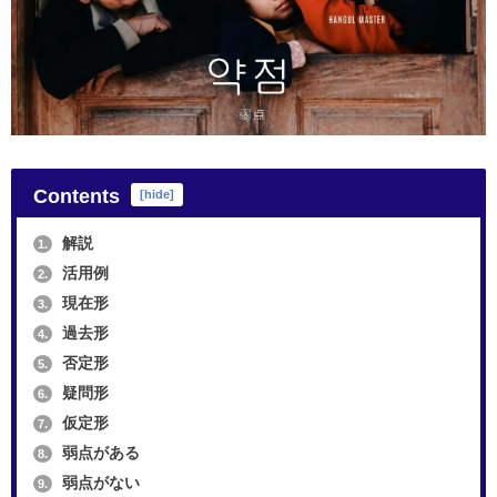
Contents
[
hide
]
解説
1.
活用例
2.
現在形
3.
過去形
4.
否定形
5.
疑問形
6.
仮定形
7.
弱点がある
8.
弱点がない
9.