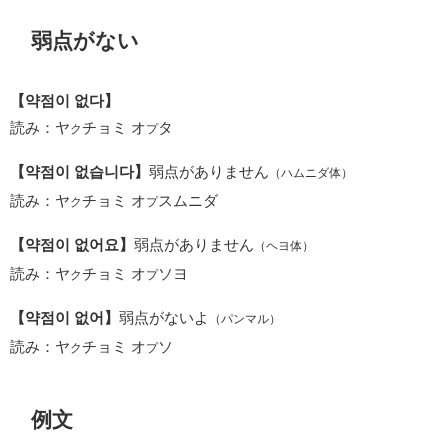
弱点がない
【약점이 없다】
読み：ヤ
チョミ オ
タ
ク
プ
【약점이 없습니다】
弱点がありません
（ハムニダ体）
読み：ヤ
チョミ オ
スムニダ
ク
プ
【약점이 없어요】
弱点がありません
（ヘヨ体）
読み：ヤ
チョミ オ
ソヨ
ク
プ
【약점이 없어】
弱点がないよ
（パンマル）
読み：ヤ
チョミ オ
ソ
ク
プ
例文