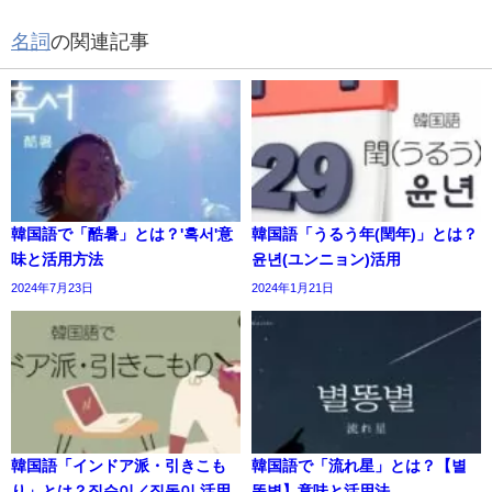
名詞
の関連記事
韓国語で「酷暑」とは？'혹서'意
韓国語「うるう年(閏年)」とは？
味と活用方法
윤년(ユンニョン)活用
2024年7月23日
2024年1月21日
韓国語「インドア派・引きこも
韓国語で「流れ星」とは？【별
り」とは？집순이／집돌이 活用
똥별】意味と活用法