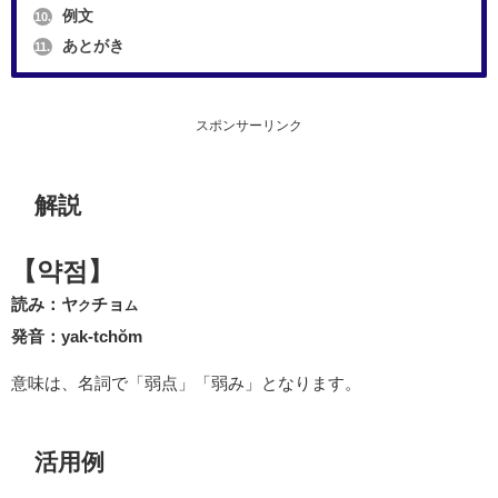
例文
10.
あとがき
11.
スポンサーリンク
解説
【약점】
読み：ヤ
チョ
ク
ム
発音：yak-tchŏm
意味は、名詞で「弱点」「弱み」となります。
活用例