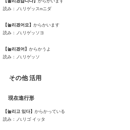
【놀리겠습니다】
からかいます
読み：ノ
リゲッス
ニダ
L
m
【놀리겠어요】
からかいます
読み：ノ
リゲッソヨ
L
【놀리겠어】
からかうよ
読み：ノ
リゲッソ
L
その他 活用
現在進行形
【놀리고 있다】
からかっている
読み：ノ
リゴ イッタ
L