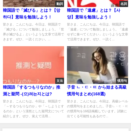
動詞
名詞
韓国語で「滅びる」とは？【망
韓国語で「遠慮」とは？【사
하다】意味を勉強しよう！
양】意味を勉強しよう！
皆さま、こんにちは。今日は、韓国語で
皆さま、こんにちは。今日は、韓国語で
「滅びる」について勉強しましょう。「世
「遠慮」について勉強しましょう。「遠慮
界が滅びるよ」というような文章で活用で
せずに食べてください」というような文章
きます。ぜひ、一読ください。...
で活用できます。ぜひ、一読く...
文法
慣用句
韓国語「するつもりなのか」推
子音 ㄴ・ㄷ・ㄸ から始まる高級
測と疑問 -(으)려는지とは?
慣用句まとめ(168選)
皆さま、こんにちは。今回は、韓国語で
皆さま、こんにちは。今回は、高級レベル
「～するつもりなのか」や「～しようとす
の慣用句をまとめました。子音ㄴ・ㄷ・ㄸ
るのか」という漠然とした疑問文について
の慣用句を168語掲載しています。試験に
紹介します。ぜひ、覚えて活用...
出てくる可能性もあるので...