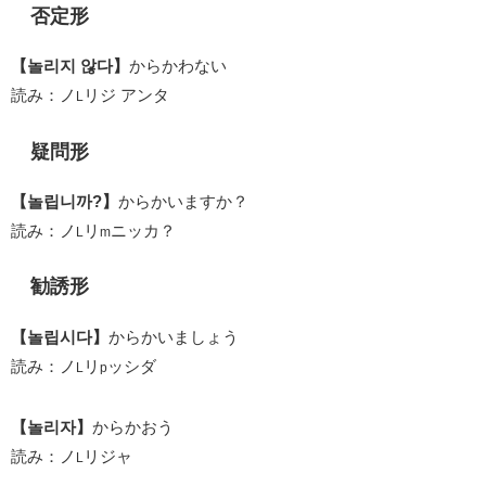
否定形
【놀리지 않다】
からかわない
読み：ノ
リジ アンタ
L
疑問形
【놀립니까?】
からかいますか？
読み：ノ
リ
ニッカ？
L
m
勧誘形
【놀립시다】
からかいましょう
読み：ノ
リ
ッシダ
L
p
【놀리자】
からかおう
読み：ノ
リジャ
L