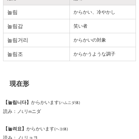
놀림
からかい、冷やかし
놀림감
笑い者
놀림거리
からかいの対象
놀림조
からかうような調子
現在形
【놀립니다】
からかいます
(ハムニダ体)
読み：ノ
リ
ニダ
L
m
【놀려요】
からかいます
(ヘヨ体)
読み：ノ
リョヨ
L