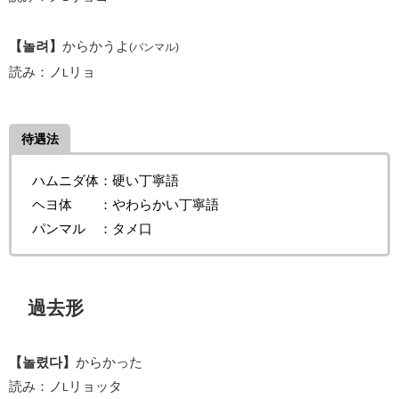
【놀려】
からかうよ
(パンマル)
読み：ノ
リョ
L
待遇法
ハムニダ体：硬い丁寧語
ヘヨ体 ：やわらかい丁寧語
パンマル ：タメ口
過去形
【놀렸다】
からかった
読み：ノ
リョッタ
L