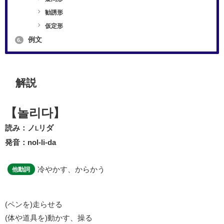
勧誘形
仮定形
例文
6.
解説
【놀리다】
読み：ノ
リダ
L
発音：nol-li-da
冷やかす、からかう
他動詞
(ペンを)走らせる
(体や道具を)動かす、操る