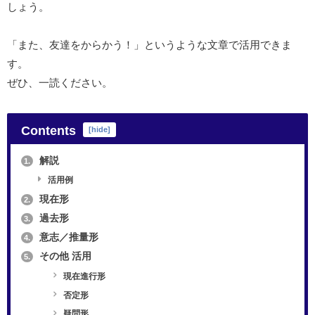
しょう。
「また、友達をからかう！」というような文章で活用できま
す。
ぜひ、一読ください。
Contents
[
hide
]
解説
1.
活用例
現在形
2.
過去形
3.
意志／推量形
4.
その他 活用
5.
現在進行形
否定形
疑問形