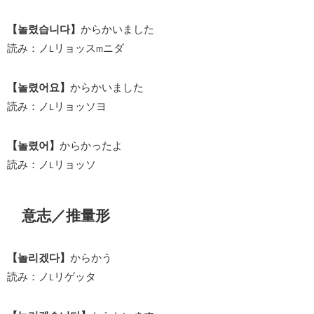
【놀렸습니다】
からかいました
読み：ノ
リョッス
ニダ
L
m
【놀렸어요】
からかいました
読み：ノ
リョッソヨ
L
【놀렸어】
からかったよ
読み：ノ
リョッソ
L
意志／推量形
【놀리겠다】
からかう
読み：ノ
リゲッタ
L