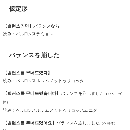
仮定形
【밸런스라면】
バランスなら
読み：ベ
ロ
スラミョン
ル
ン
バランスを崩した
【밸런스를 무너뜨렸다】
読み：ベ
ロ
スル
ムノットゥリョッタ
ル
ン
ル
【밸런스를 무너뜨렸습니다】
バランスを崩しました
（ハムニダ
体）
読み：ベ
ロ
スル
ムノットゥリョッスムニダ
ル
ン
ル
【밸런스를 무너뜨렸어요】
バランスを崩しました
（ヘヨ体）