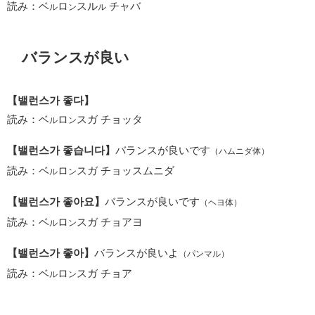
読み：ベ
ロ
スル
チャバ
ル
ン
ル
バランスが良い
【밸런스가 좋다】
読み：ベ
ロ
スガ チョッタ
ル
ン
【밸런스가 좋습니다】
バランスが良いです
（ハムニダ体）
読み：ベ
ロ
スガ チョッスムニダ
ル
ン
【밸런스가 좋아요】
バランスが良いです
（ヘヨ体）
読み：ベ
ロ
スガ チョアヨ
ル
ン
【밸런스가 좋아】
バランスが良いよ
（パンマル）
読み：ベ
ロ
スガ チョア
ル
ン