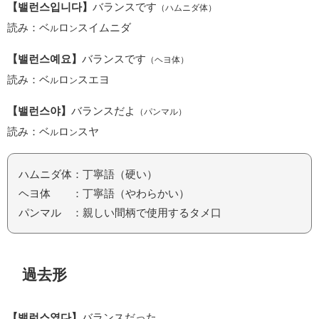
【밸런스입니다】
バランスです
（ハムニダ体）
読み：ベ
ロ
スイムニダ
ル
ン
【밸런스예요】
バランスです
（ヘヨ体）
読み：ベ
ロ
スエヨ
ル
ン
【밸런스야】
バランスだよ
（パンマル）
読み：ベ
ロ
スヤ
ル
ン
ハムニダ体：丁寧語（硬い）
ヘヨ体 ：丁寧語（やわらかい）
パンマル ：親しい間柄で使用するタメ口
過去形
【밸런스였다】
バランスだった