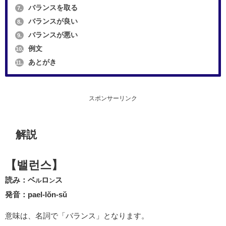
バランスを取る
7.
バランスが良い
8.
バランスが悪い
9.
例文
10.
あとがき
11.
スポンサーリンク
解説
【밸런스】
読み：ベ
ロ
ス
ル
ン
発音：pael-lŏn-sŭ
意味は、名詞で「バランス」となります。