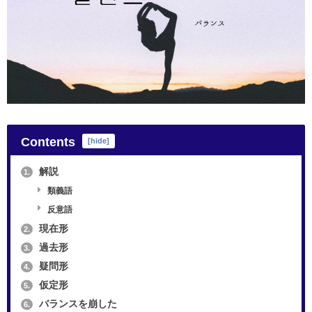
Contents
[
hide
]
解説
1.
類義語
反意語
現在形
2.
過去形
3.
疑問形
4.
仮定形
5.
バランスを崩した
6.