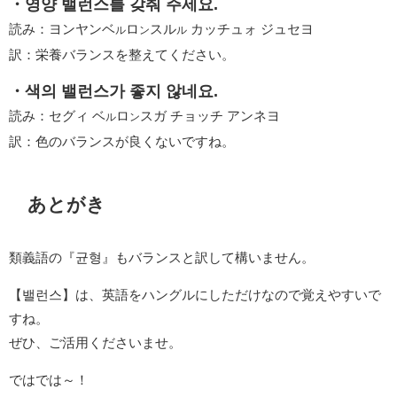
・영양 밸런스를 갖춰 주세요.
読み：ヨンヤンベ
ロ
スル
カッチュォ ジュセヨ
ル
ン
ル
訳：栄養バランスを整えてください。
・색의 밸런스가 좋지 않네요.
読み：セグィ ベ
ロ
スガ チョッチ アンネヨ
ル
ン
訳：色のバランスが良くないですね。
あとがき
類義語の『균형』もバランスと訳して構いません。
【밸런스】は、英語をハングルにしただけなので覚えやすいで
すね。
ぜひ、ご活用くださいませ。
ではでは～！