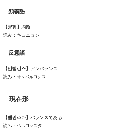
類義語
【균형】
均衡
読み：キュニョン
反意語
【언밸런스】
アンバランス
読み：オ
ベ
ロ
ス
ン
ル
ン
現在形
【밸런스다】
バランスである
読み：ベ
ロ
スダ
ル
ン