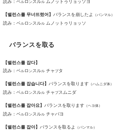
読み：ベ
ロ
スル
ムノットゥリョッソヨ
ル
ン
ル
【밸런스를 무너뜨렸어】
バランスを崩したよ
（パンマル）
読み：ベ
ロ
スル
ムノットゥリョッソ
ル
ン
ル
バランスを取る
【밸런스를 잡다】
読み：ベ
ロ
スル
チャ
タ
ル
ン
ル
プ
【밸런스를 잡습니다】
バランスを取ります
（ハムニダ体）
読み：ベ
ロ
スル
チャ
スムニダ
ル
ン
ル
プ
【밸런스를 잡아요】
バランスを取ります
（ヘヨ体）
読み：ベ
ロ
スル
チャバヨ
ル
ン
ル
【밸런스를 잡아】
バランスを取るよ
（パンマル）