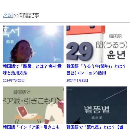
名詞
の関連記事
韓国語で「酷暑」とは？'혹서'意
韓国語「うるう年(閏年)」とは？
味と活用方法
윤년(ユンニョン)活用
2024年7月23日
2024年1月21日
韓国語「インドア派・引きこも
韓国語で「流れ星」とは？【별