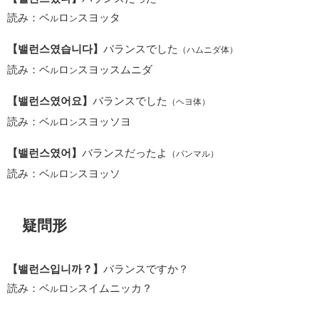
読み：ベ
ロ
スヨッタ
ル
ン
【밸런스였습니다】
バランスでした
（ハムニダ体）
読み：ベ
ロ
スヨッスムニダ
ル
ン
【밸런스였어요】
バランスでした
（ヘヨ体）
読み：ベ
ロ
スヨッソヨ
ル
ン
【밸런스였어】
バランスだったよ
（パンマル）
読み：ベ
ロ
スヨッソ
ル
ン
疑問形
【밸런스입니까？】
バランスですか？
読み：ベ
ロ
スイムニッカ？
ル
ン