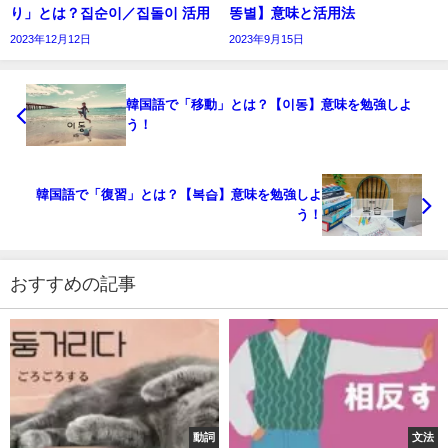
り」とは？집순이／집돌이 活用
똥별】意味と活用法
2023年12月12日
2023年9月15日
韓国語で「移動」とは？【이동】意味を勉強しよ
う！
韓国語で「復習」とは？【복습】意味を勉強しよ
う！
おすすめの記事
動詞
文法