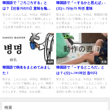
韓国語で「ごろごろする」と
韓国語で「～するかと思えば」-
は？【빈둥거리다】意味を勉強
(으)ㄴ가/는가 하면 意味
しよう！
皆さま、こんにちは。今日は、韓国語で
皆さま、こんにちは。今日は、韓国語の高
「ごろごろする」について勉強しましょ
級文法について勉強しましょう。「～する
う。「一日中ごろごろしないで」というよ
かと思えば」「～かと言えば」というよう
うな文章で活用できます。ぜひ、...
な文章を作ることができます...
名詞
文法
韓国語で病名をまとめてみまし
韓国語で「～するところだ」と
た！
は？-(으)ㄴ/ㄹ/려던 참이다
皆さま、こんにちは。今日は、韓国語で
皆さま、こんにちは。今日は、韓国語で
「病名」について勉強しましょう。韓国ド
「～するところだ」「～したところだ」と
ラマってよく病気になったり、事故に遭っ
いう文法について勉強しましょう。 依存
たりします。今回は、わかる範...
名詞の を用いた文法です。活...
検索