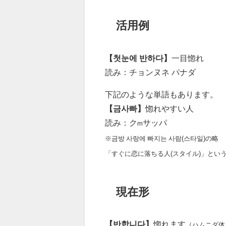
活用例
【첫눈에 반하다】
一目惚れ
読み：チョンヌネ パナダ
下記のような単語もあります。
【금사빠】
惚れやすい人
読み：ク
サッパ
m
※금방 사랑에 빠지는 사람(스타일)の略
「すぐに恋に落ちる人(スタイル)」とい
現在形
【반합니다】
惚れます
（ハムニダ体