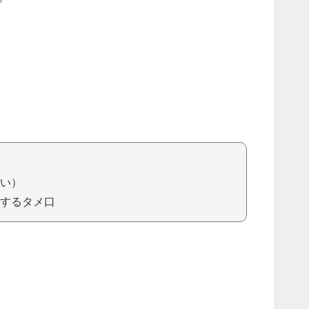
い）
するタメ口