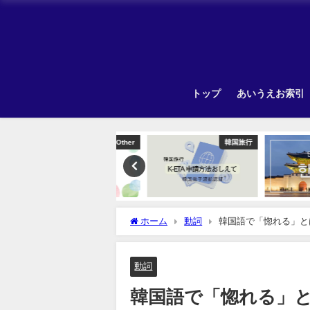
トップ
あいうえお索引
Other
韓国旅行
Unca
ホーム
動詞
韓国語で「惚れる」と
動詞
韓国語で「惚れる」