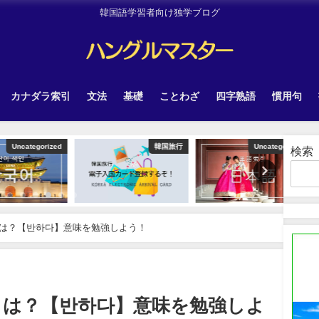
韓国語学習者向け独学ブログ
カナダラ索引
文法
基礎
ことわざ
四字熟語
慣用句
tegorized
韓国旅行
Uncategorized
検索
は？【반하다】意味を勉強しよう！
とは？【반하다】意味を勉強しよ