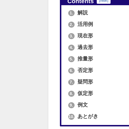
Contents
[
hide
]
解説
1.
活用例
2.
現在形
3.
過去形
4.
推量形
5.
否定形
6.
疑問形
7.
仮定形
8.
例文
9.
あとがき
10.