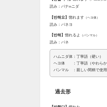
読み：パナ
ニダ
m
【반해요】
惚れます
（ヘヨ体）
読み：パネヨ
【반해】
惚れるよ
（パンマル）
読み：パネ
ハムニダ体：丁寧語（硬い）
ヘヨ体 ：丁寧語（やわらか
パンマル ：親しい間柄で使用
過去形
【반했다】
惚れた