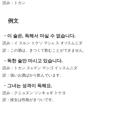
読み：トカン
例文
・이 술은, 독해서 마실 수 없습니다.
読み：イ スルン トケソ マシ
ス オ
スムニダ
ル
プ
訳：この酒は、きつくて飲むことができません。
・독한 술만 마시고 있습니다.
読み：トカン ス
マン マシゴ イッスムニダ
ル
訳：強いお酒ばかり飲んでいます。
・그녀는 성격이 독해요.
読み：クニョヌン ソンキョギ トケヨ
訳：彼女は性格がきついです。