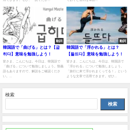
動詞
動詞
韓国語で「曲げる」とは？【굽
韓国語で「浮かれる」とは？
히다】意味を勉強しよう！
【들뜨다】意味を勉強しよう！
皆さま、こんにちは。今日は、韓国語で
皆さま、こんにちは。今日は、韓国語で
「曲げる」について勉強しましょう。類義
「浮かれる」について勉強しましょう。
語もありますので、解説をご確認くださ
「旅行に来て浮かれまくってる！」という
い。...
ような文章で活用できます。ぜひ...
検索
検索