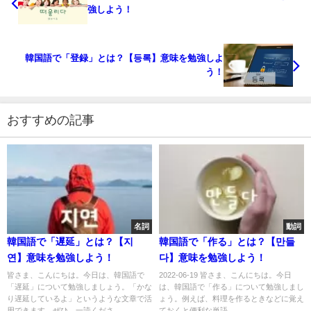
強しよう！
韓国語で「登録」とは？【등록】意味を勉強しよ
う！
おすすめの記事
名詞
動詞
韓国語で「遅延」とは？【지
韓国語で「作る」とは？【만들
연】意味を勉強しよう！
다】意味を勉強しよう！
皆さま、こんにちは。今日は、韓国語で
2022-06-19 皆さま、こんにちは。今日
「遅延」について勉強しましょう。「かな
は、韓国語で「作る」について勉強しまし
り遅延しているよ」というような文章で活
ょう。例えば、料理を作るときなどに覚え
用できます。ぜひ、一読くださ...
ておくと便利な単語...