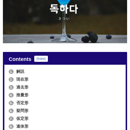
Contents
[
hide
]
解説
1.
現在形
2.
過去形
3.
推量形
4.
否定形
5.
疑問形
6.
仮定形
7.
連体形
8.