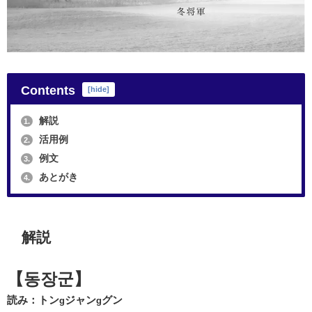
Contents
[
hide
]
解説
1.
活用例
2.
例文
3.
あとがき
4.
解説
【동장군】
読み：トン
ジャン
グン
g
g