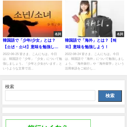
名詞
名詞
韓国語で「少年/少女」とは？
韓国語で「海外」とは？【해
【소년・소녀】意味を勉強しよ
외】意味を勉強しよう！
う！
2022-06-25 皆さま、こんにちは。今日
2022-08-24 皆さま、こんにちは。今日
は、韓国語で「少年」「少女」について勉
は、韓国語で「海外」について勉強しまし
強しましょう。「少年と少女がいます」と
ょう。「海外旅行」や「海外留学」という
いうような文章で活...
活用単語をご紹介し...
検索
検索