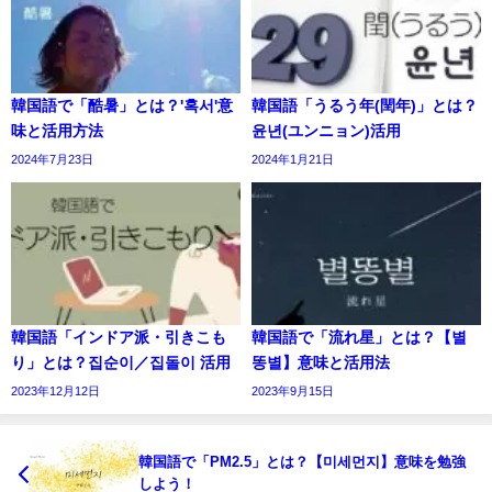
韓国語で「酷暑」とは？'혹서'意
韓国語「うるう年(閏年)」とは？
味と活用方法
윤년(ユンニョン)活用
2024年7月23日
2024年1月21日
韓国語「インドア派・引きこも
韓国語で「流れ星」とは？【별
り」とは？집순이／집돌이 活用
똥별】意味と活用法
2023年12月12日
2023年9月15日
韓国語で「PM2.5」とは？【미세먼지】意味を勉強
しよう！