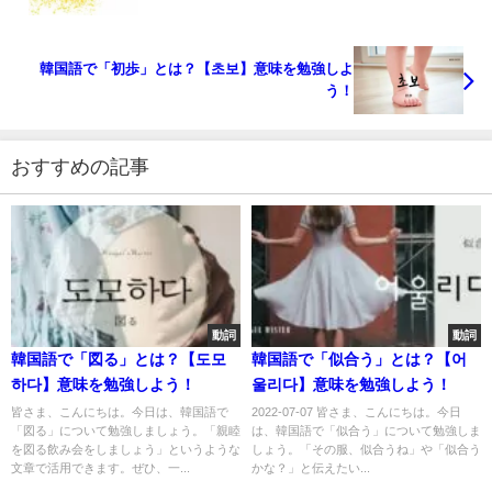
韓国語で「初歩」とは？【초보】意味を勉強しよ
う！
おすすめの記事
動詞
動詞
韓国語で「図る」とは？【도모
韓国語で「似合う」とは？【어
하다】意味を勉強しよう！
울리다】意味を勉強しよう！
皆さま、こんにちは。今日は、韓国語で
2022-07-07 皆さま、こんにちは。今日
「図る」について勉強しましょう。「親睦
は、韓国語で「似合う」について勉強しま
を図る飲み会をしましょう」というような
しょう。「その服、似合うね」や「似合う
文章で活用できます。ぜひ、一...
かな？」と伝えたい...