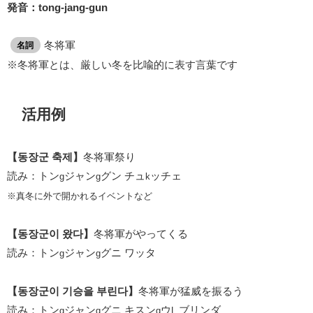
発音：tong-jang-gun
冬将軍
名詞
※冬将軍とは、厳しい冬を比喩的に表す言葉です
活用例
【동장군 축제】
冬将軍祭り
読み：トン
ジャン
グン チュ
ッチェ
g
g
k
※真冬に外で開かれるイベントなど
【동장군이 왔다】
冬将軍がやってくる
読み：トン
ジャン
グニ ワッタ
g
g
【동장군이 기승을 부린다】
冬将軍が猛威を振るう
読み：トン
ジャン
グニ キスン
ウ
ブリンダ
g
g
g
L