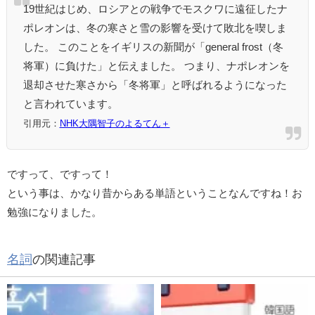
19世紀はじめ、ロシアとの戦争でモスクワに遠征したナ
ポレオンは、冬の寒さと雪の影響を受けて敗北を喫しま
した。 このことをイギリスの新聞が「general frost（冬
将軍）に負けた」と伝えました。 つまり、ナポレオンを
退却させた寒さから「冬将軍」と呼ばれるようになった
と言われています。
引用元：
NHK大隅智子のよるてん＋
ですって、ですって！
という事は、かなり昔からある単語ということなんですね！お
勉強になりました。
名詞
の関連記事