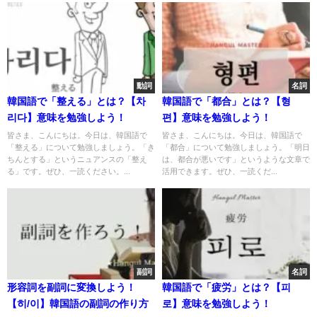
動詞
名詞
韓国語で「整える」とは？【차
韓国語で「都合」とは？【형
리다】意味を勉強しよう！
편】意味を勉強しよう！
皆さま、こんにちは。今日は、韓国語で
皆さま、こんにちは。今日は、韓国語で
「整える」について勉強しましょう。「き
「都合」について勉強しましょう。「明日
ちんとする」というニュアンスの「整え
は、都合が悪いです」というような文章で
る」です。ぜひ、一読ください。...
活用できます。ぜひ、一読くだ...
副詞
名詞
形容詞を副詞に変換しよう！
韓国語で「疲労」とは？【피
【히/이】韓国語の副詞の作り方
로】意味を勉強しよう！