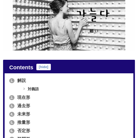
Contents
[
hide
]
解説
1.
対義語
現在形
2.
過去形
3.
未来形
4.
推量形
5.
否定形
6.