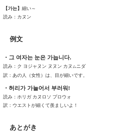
【가는】
細い～
読み：カヌン
例文
・그 여자는 눈은 가늡니다.
読み：ク ヨジャヌン ヌヌン カヌ
ニダ
ム
訳：あの人（女性）は、目が細いです。
・허리가 가늘어서 부러워!
読み：ホリガ カヌロソ プロウォ
訳：ウエストが細くて羨ましいよ！
あとがき