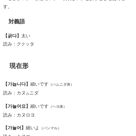
す。
対義語
【굵다】
太い
読み：ク
ッタ
ク
現在形
【가늡니다】
細いです
（ハムニダ体）
読み：カヌ
ニダ
ム
【가늘어요】
細いです
（ヘヨ体）
読み：カヌロヨ
【가늘어】
細いよ
（パンマル）