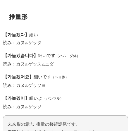
推量形
【가늘겠다】
細い
読み：カヌ
ゲッタ
ル
【가늘겠습니다】
細いです
（ハムニダ体）
読み：カヌ
ゲッス
ニダ
ル
ム
【가늘겠어요】
細いです
（ヘヨ体）
読み：カヌ
ゲッソヨ
ル
【가늘겠어】
細いよ
（パンマル）
読み：カヌ
ゲッソ
ル
未来形の意志･推量の接続語尾です。