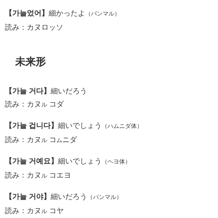
【가늘었어】
細かったよ
（パンマル）
読み：カヌロッソ
未来形
【가늘 거다】
細いだろう
読み：カヌ
コダ
ル
【가늘 겁니다】
細いでしょう
（ハムニダ体）
読み：カヌ
コ
ニダ
ル
ム
【가늘 거예요】
細いでしょう
（ヘヨ体）
読み：カヌ
コエヨ
ル
【가늘 거야】
細いだろう
（パンマル）
読み：カヌ
コヤ
ル