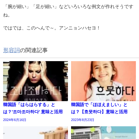
「腕が細い」「足が細い」などいろいろな例文が作れそうです
ね。
ではでは、このへんで～。アンニョンハセヨ！
形容詞
の関連記事
韓国語「はらはらする」と
韓国語で「ほほえましい」と
は？'조마조마하다' 意味と活用
は？【흐뭇하다】意味と活用
2024年6月16日
2023年8月23日