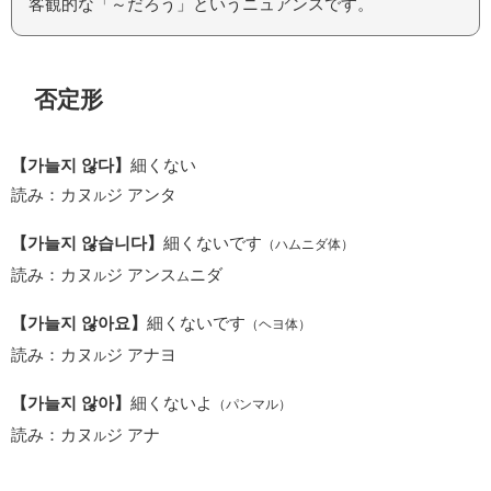
客観的な「～だろう」というニュアンスです。
否定形
【가늘지 않다】
細くない
読み：カヌ
ジ アンタ
ル
【가늘지 않습니다】
細くないです
（ハムニダ体）
読み：カヌ
ジ アンス
ニダ
ル
ム
【가늘지 않아요】
細くないです
（ヘヨ体）
読み：カヌ
ジ アナヨ
ル
【가늘지 않아】
細くないよ
（パンマル）
読み：カヌ
ジ アナ
ル