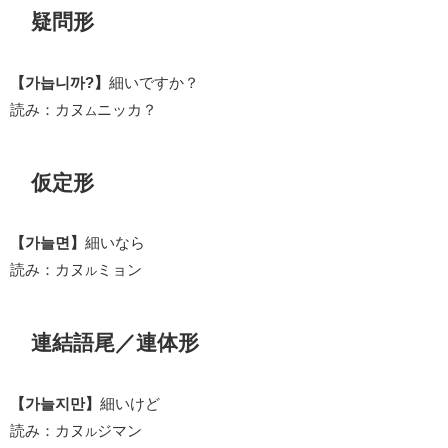
疑問形
【가늡니까?】
細いですか？
読み：カヌ
ニッカ？
ム
仮定形
【가늘면】
細いなら
読み：カヌ
ミョン
ル
連結語尾／連体形
【가늘지만】
細いけど
読み：カヌ
ジマン
ル