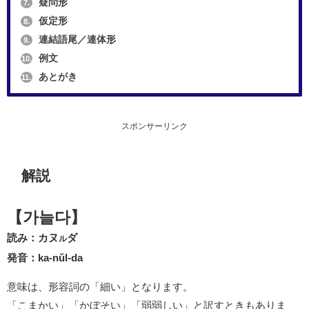
疑問形
7.
仮定形
8.
連結語尾／連体形
9.
例文
10.
あとがき
11.
スポンサーリンク
解説
【가늘다】
読み：カヌ
ダ
ル
発音：ka-nŭl-da
意味は、形容詞の「細い」となります。
「こまかい」「かぼそい」「弱弱しい」と訳すときもありま