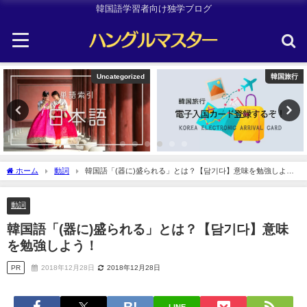
韓国語学習者向け独学ブログ
Uncategorized
韓国旅行
ホーム
動詞
韓国語「(器に)盛られる」とは？【담기다】意味を勉強しよ
う！
動詞
韓国語「(器に)盛られる」とは？【담기다】意味
を勉強しよう！
PR
2018年12月28日
2018年12月28日