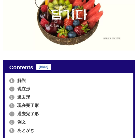
Contents
[
hide
]
解説
1.
現在形
2.
過去形
3.
現在完了形
4.
過去完了形
5.
例文
6.
あとがき
7.