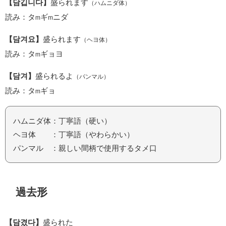
【담깁니다】
盛られます
（ハムニダ体）
読み：タ
ギ
ニダ
m
m
【담겨요】
盛られます
（ヘヨ体）
読み：タ
ギョヨ
m
【담겨】
盛られるよ
（パンマル）
読み：タ
ギョ
m
ハムニダ体：丁寧語（硬い）
ヘヨ体 ：丁寧語（やわらかい）
パンマル ：親しい間柄で使用するタメ口
過去形
【담겼다】
盛られた