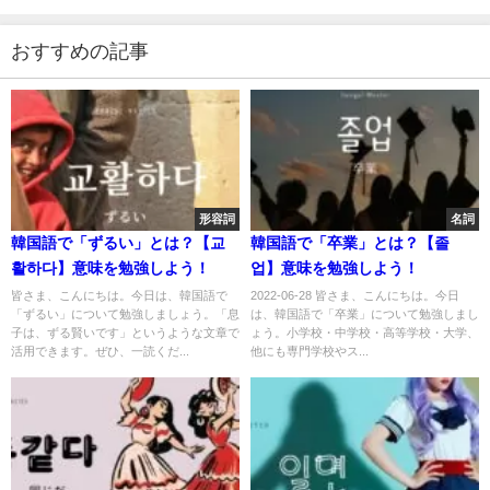
おすすめの記事
形容詞
名詞
韓国語で「ずるい」とは？【교
韓国語で「卒業」とは？【졸
활하다】意味を勉強しよう！
업】意味を勉強しよう！
皆さま、こんにちは。今日は、韓国語で
2022-06-28 皆さま、こんにちは。今日
「ずるい」について勉強しましょう。「息
は、韓国語で「卒業」について勉強しまし
子は、ずる賢いです」というような文章で
ょう。小学校・中学校・高等学校・大学、
活用できます。ぜひ、一読くだ...
他にも専門学校やス...