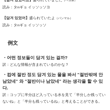
（ヘヨ体）
読み：タ
ギョ イッソッソヨ
m
【담겨 있었어】
盛られていたよ
（パンマル）
読み：タ
ギョ イッソッソ
m
例文
・어떤 정보들이 담겨 있는 걸까?
訳：どんな情報が含まれているのかな？
・컵에 절반 정도 담겨 있는 물을 봐서 "절반밖에 안
남았네" 와 "절반이나 남았네" 라는 생각을 할 수 있
다.
訳：コップに半分ほど入っている水を見て「半分しか残ってい
ないね」と「半分も残っているね」と考えることができる。