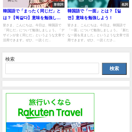
形容詞
名詞
韓国語で「まったく同じだ」と
韓国語で「一面」とは？【일
は？【똑같다】意味を勉強しよ
면】意味を勉強しよう！
う！
皆さま、こんにちは。今日は、韓国語で
皆さま、こんにちは。今日は、韓国語で
「同じだ」について勉強しましょう。「デ
「一面」について勉強しましょう。「新た
ザインが全く同じだ」というような文章で
な一面を見ました」というような文章で活
活用できます。ぜひ、一読くだ...
用できます。ぜひ、一読くださ...
検索
検索