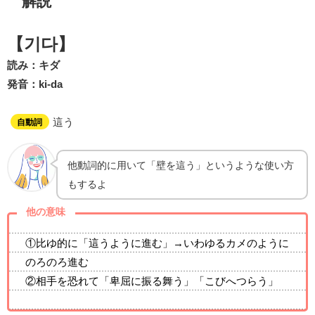
解説
【기다】
読み：キダ
発音：ki-da
這う
自動詞
他動詞的に用いて「壁を這う」というような使い方
もするよ
他の意味
①比ゆ的に「這うように進む」→いわゆるカメのように
のろのろ進む
②相手を恐れて「卑屈に振る舞う」「こびへつらう」