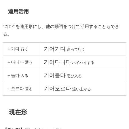
連用活用
"기다" を連用形にし、他の動詞をつけて活用することもでき
る。
기어가다
＋가다
行く
這って行く
기어다니다
＋다니다
通う
ハイハイする
기어들다
＋들다
入る
忍び入る
기어오르다
＋오르다
登る
這い上がる
現在形