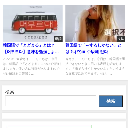
動詞
文法
韓国語で「とどまる」とは？
韓国語で「～するしかない」と
【머무르다】意味を勉強しよ
は？-(으)ㄹ 수밖에 없다
う！
2022-08-20 皆さま、こんにちは。今日
皆さま、こんにちは。今日は、韓国語で選
は、韓国語で「とどまる」について勉強し
択できないときに用いる表現を紹介しま
ましょう。使い方に特徴がありますので、
す。「雨でも行くしかないよ」というよう
ぜひ解説をご確認く...
な文章で活用できます。ぜひ、...
検索
検索