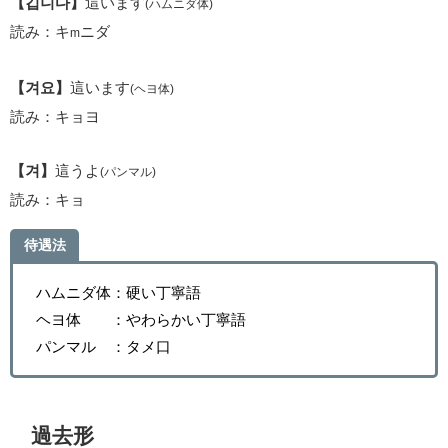
【깁니다】
這います
(ハムニダ体)
読み：キ
ニダ
m
【겨요】
這います
(ヘヨ体)
読み：キョヨ
【겨】
這うよ
(パンマル)
読み：キョ
待遇法
ハムニダ体：硬い丁寧語
ヘヨ体 ：やわらかい丁寧語
パンマル ：タメ口
過去形