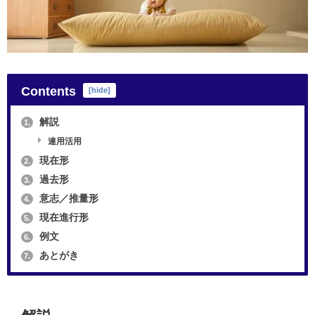
Contents
[
hide
]
解説
1.
連用活用
現在形
2.
過去形
3.
意志／推量形
4.
現在進行形
5.
例文
6.
あとがき
7.