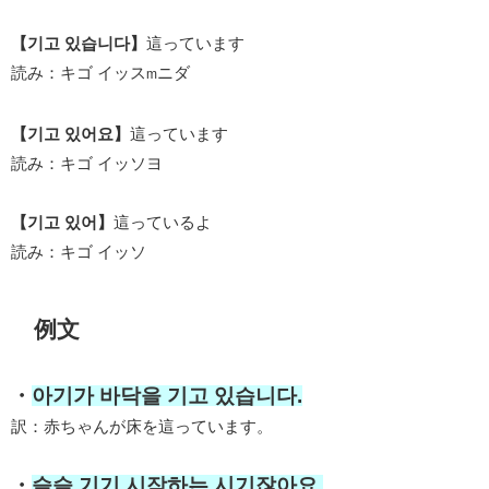
【기고 있습니다】
這っています
読み：キゴ イッス
ニダ
m
【기고 있어요】
這っています
読み：キゴ イッソヨ
【기고 있어】
這っているよ
読み：キゴ イッソ
例文
・
아기가 바닥을 기고 있습니다.
訳：赤ちゃんが床を這っています。
・
슬슬 기기 시작하는 시기잖아요.