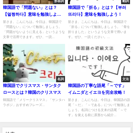
形容詞
動詞
韓国語で「問題ない」とは？
韓国語で「折る」とは？【부러
【멀쩡하다】意味を勉強しよ
뜨리다】意味を勉強しよう！
う！
皆さま、こんにちは。今日は、韓国語で
皆さま、こんにちは。今日は、韓国語で
「問題ない」について勉強しましょう。
「折る」について勉強しましょう。「骨を
「問題がないように見える」というような
折りました」というような文章で用いま
文章で活用できます。ぜひ、一読...
す。ぜひ、一読ください。...
名詞
文法
韓国語でクリスマス・サンタク
韓国語の丁寧な語尾「～です」
ロースとは？韓国のクリスマス
イムニダとイエヨを完全攻略！
韓国語で「メリークリスマス」「サンタハ
皆さま、こんにちは。今日は、韓国語の語
ラボジ」おすすめフレーズ...
尾「～だ」「～である」について勉強しま
しょう。名詞につける文末の語尾「～で
す」を覚える前に原形から紹介...