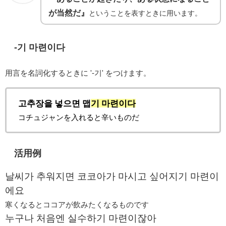
が当然だ』
ということを表すときに用います。
-기 마련이다
用言を名詞化するときに '-기' をつけます。
고추장을 넣으면 맵
기 마련이다
コチュジャンを入れると辛いものだ
活用例
날씨가 추워지면 코코아가 마시고 싶어지기 마련이
에요
寒くなるとココアが飲みたくなるものです
누구나 처음엔 실수하기 마련이잖아