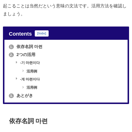
起こることは当然だという意味の文法です。活用方法を確認し
ましょう。
Contents
[
hide
]
依存名詞 마련
1.
2つの活用
2.
-기 마련이다
活用例
-게 마련이다
活用例
あとがき
3.
依存名詞
마련