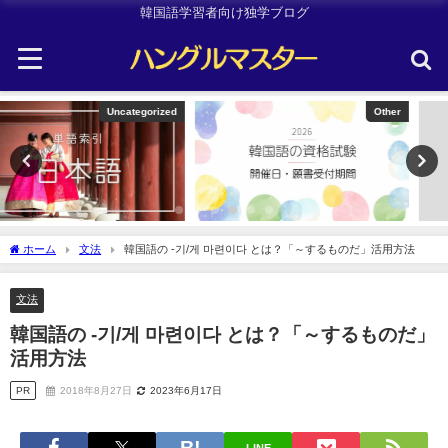
韓国語学習者向け独学ブログ
Other
韓国旅行
ホーム
文法
韓国語の -기/게 마련이다 とは？「～するものだ」活用方法
文法
韓国語の -기/게 마련이다 とは？「～するものだ」
活用方法
PR
2018年8月27日
2023年6月17日