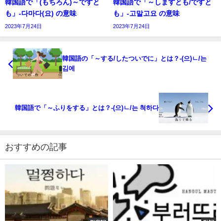
韓国語で「(もちろん)～ですと
韓国語で「～しますとも/ですと
も」-다마다(요) の意味
も」-고말고요 の意味
2023年7月24日
2023年7月24日
韓国語の「～する/したついでに」とは？-(으)ㄴ/는
김에
韓国語で「～ふりをする」とは？-(으)ㄴ/는 척하다
おすすめの記事