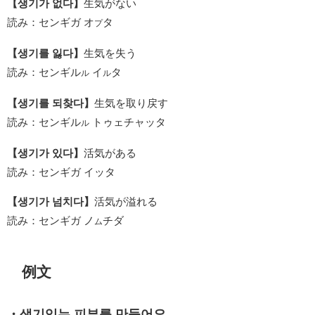
【생기가 없다】
生気がない
読み：センギガ オ
タ
プ
【생기를 잃다】
生気を失う
読み：センギル
イ
タ
ル
ル
【생기를 되찾다】
生気を取り戻す
読み：センギル
トゥェチャッタ
ル
【생기가 있다】
活気がある
読み：センギガ イッタ
【생기가 넘치다】
活気が溢れる
読み：センギガ ノ
チダ
ム
例文
・생기있는 피부를 만들어요.