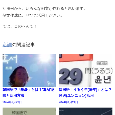
活用例から、いろんな例文が作れると思います。
例文作成に、ぜひご活用ください。
では、このへんで！
名詞
の関連記事
韓国語で「酷暑」とは？'혹서'意
韓国語「うるう年(閏年)」とは？
味と活用方法
윤년(ユンニョン)活用
2024年7月23日
2024年1月21日