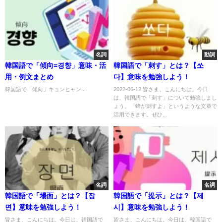
名詞
動詞
韓国語で「傾向=경향」意味・活
韓国語で「刺す」とは？【쏘
用・例文まとめ
다】意味を勉強しよう！
韓国語で「傾向」キョンヒャン...
2022-06-12 皆さま、こんにちは。今日
は、韓国語で「刺す」について勉強しまし
ょう。「蜂が刺すよ」というような文章で
活用できます。ぜひ...
名詞
名詞
韓国語で「場面」とは？【장
韓国語で「提示」とは？【제
면】意味を勉強しよう！
시】意味を勉強しよう！
皆さま、こんにちは。今日は、韓国語で
皆さま、こんにちは。今日は、韓国語で