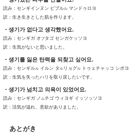
読み：センギインヌン ピブル
マンドゥロヨ
ル
訳：生き生きとした肌を作ります。
・생기가 없다고 생각했어요.
読み：センギガ オ
タゴ センガケッソヨ
プ
訳：生気がないと思いました。
・생기를 잃은 탄력을 되찾고 싶어요.
読み：センギル
イルン タ
リョグ
トゥェチャッコ シポヨ
ル
ル
ル
訳：生気を失ったハリを取り戻したいです。
・생기가 넘치고 의욕이 있었어요.
読み：センギガ ノ
チゴ ウィヨギ イッソッソヨ
ム
訳：活気が溢れ、意欲がありました。
あとがき