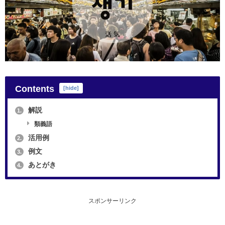
Contents
[
hide
]
解説
1.
類義語
活用例
2.
例文
3.
あとがき
4.
スポンサーリンク