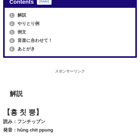
Contents
[
hide
]
解説
1.
やりとり例
2.
例文
3.
音楽に合わせて！
4.
あとがき
5.
スポンサーリンク
解説
【흥 칫 뿡】
読み：フンチップン
発音：hŭng chit ppung