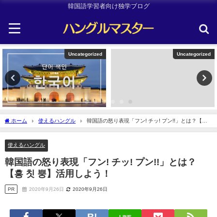
韓国語学習者向け独学ブログ
Uncategorized
Uncategorized
ホーム
使えるハングル
韓国語の怒り表現「フン! チッ! プン!!」とは？【흥
칫 뿡】活用しよう！
使えるハングル
韓国語の怒り表現「フン! チッ! プン!!」とは？
【흥 칫 뿡】活用しよう！
PR
2020年9月26日
2020年9月26日