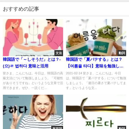
おすすめの記事
文法
動詞
韓国語で「～しそうだ」とは？-
韓国語で「夏バテする」とは？
(으)ㄹ 법하다 意味と活用
【여름을 타다】意味を勉強しよ
う！
皆さま、こんにちは。今日は、韓国語の高
2021-02-14 皆さま、こんにちは。今日
級文法について勉強しましょう。「可能性
は、韓国語で「夏バテする」について勉強
がありそうですね」というような文章で活
しましょう。「連日の暑さで夏バテしてま
用できます。ぜひ、一読くだ...
す」というような文...
形容詞
動詞