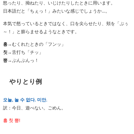
怒ったり、拗ねたり、いじけたりしたときに用います。
日本語だと「ちぇっ！」みたいな感じでしょうか...。
本気で怒っているときではなく、口を尖らせたり、頬を「ぷぅ
～！」と膨らませるようなときです。
흥
→むくれたときの「フンッ」
칫
→舌打ち「チッ」
뿡
→ぷんぷんっ！
やりとり例
오늘, 놀 수 없다. 미안.
訳：今日、遊べない。ごめん。
흥 칫 뿡!