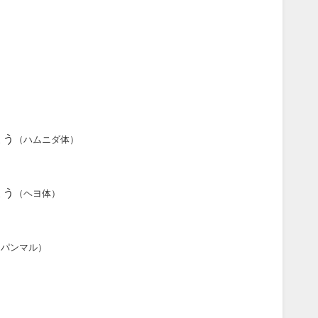
ょう
（ハムニダ体）
ょう
（ヘヨ体）
（パンマル）