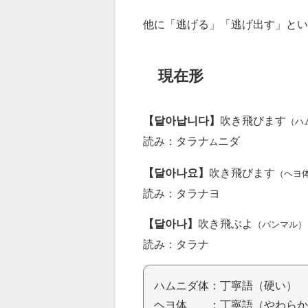
他に「逃げる」「逃げ出す」とい
現在形
【달아납니다】
吹き飛びます
（ハ
読み：タラナ
ニダ
ム
【달아나요】
吹き飛びます
（ヘヨ
読み：タラナヨ
【달아나】
吹き飛ぶよ
（パンマル）
読み：タラナ
ハムニダ体：丁寧語（硬い）
ヘヨ体 ：丁寧語（やわらか