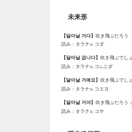
未来形
【달아날 거다】
吹き飛ぶだろう
読み：タラナ
コダ
ル
【달아날 겁니다】
吹き飛ぶでし
読み：タラナ
コ
ニダ
ル
ム
【달아날 거예요】
吹き飛ぶでし
読み：タラナ
コエヨ
ル
【달아날 거야】
吹き飛ぶだろう
読み：タラナ
コヤ
ル