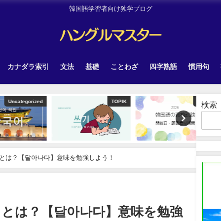
韓国語学習者向け独学ブログ
カナダラ索引
文法
基礎
ことわざ
四字熟語
慣用句
tegorized
TOPIK
Other
検索
とは？【달아나다】意味を勉強しよう！
」とは？【달아나다】意味を勉強