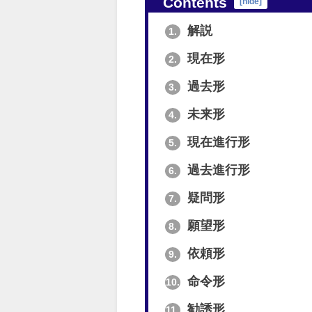
Contents
[
hide
]
解説
1.
現在形
2.
過去形
3.
未来形
4.
現在進行形
5.
過去進行形
6.
疑問形
7.
願望形
8.
依頼形
9.
命令形
10.
勧誘形
11.