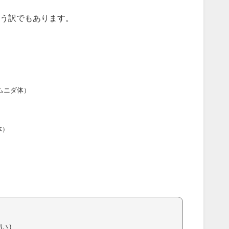
う訳でもあります。
ムニダ体）
体）
い）