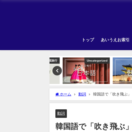
トップ
あいうえお索引
韓国旅行
Uncategorized
Unca
ホーム
動詞
韓国語で「吹き飛ぶ」
動詞
韓国語で「吹き飛ぶ