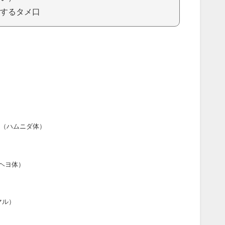
するタメ口
（ハムニダ体）
ヘヨ体）
マル）