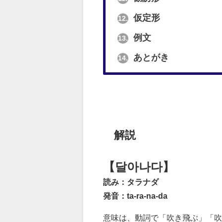
仮定形
12.
例文
13.
あとがき
14.
解説
【달아나다】
読み：タラナダ
発音：ta-ra-na-da
意味は、動詞で「吹き飛ぶ」「吹