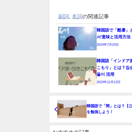
副詞
,
名詞
の関連記事
韓国語で「酷暑」と
서'意味と活用方法
2024年7月23日
韓国語「インドア
こもり」とは？집
돌이 活用
2023年12月12日
韓国語で「間」とは？【
を勉強しよう！