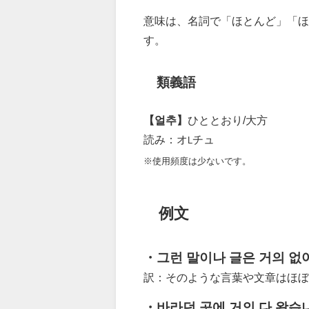
意味は、名詞で「ほとんど」「ほ
す。
類義語
【얼추】
ひととおり/大方
読み：オ
チュ
L
※使用頻度は少ないです。
例文
・그런 말이나 글은 거의 없
訳：そのような言葉や文章はほぼ
・바라던 곳에 거의 다 왔습