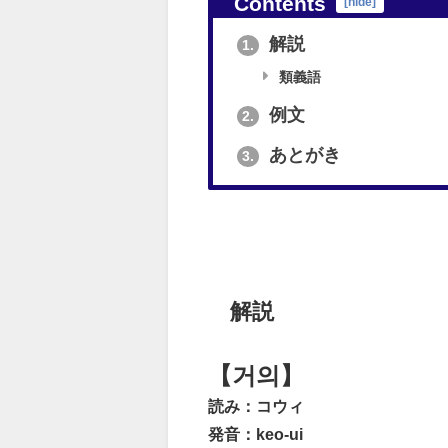
Contents
[
hide
]
解説
1.
類義語
例文
2.
あとがき
3.
解説
【거의】
読み：コウィ
発音：keo-ui