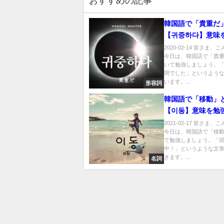
おすすめの記事
韓国語で「貴重だ
【귀중하다】意味
よう！
2020-02-14 皆さま
今日は、韓国語で「貴
いて勉強しましょう。
間でした」というよう
います。...
形容詞
韓国語で「移動」
【이동】意味を勉
う！
2021-02-17 皆さま
今日は、韓国語で「移
て勉強しましょう。「
中！」というような文
きます。...
名詞
お問い合わせ
プライバシーポリシー
広告ポ