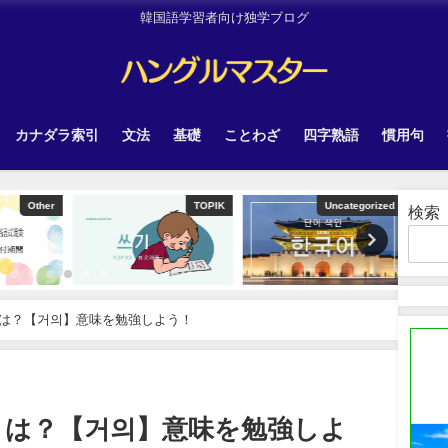
韓国語学習者向け独学ブログ
カナダラ索引
文法
基礎
ことわざ
四字熟語
慣用句
Other
TOPIK
Uncategorized
検索
は？【거의】意味を勉強しよう！
とは？【거의】意味を勉強しよ