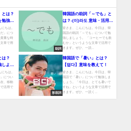
」とは？
韓国語の助詞「～でも」と
を勉強し
は？-(이)라도 意味・活用方
法
、こんにちは。
皆さま、こんにちは。今日は、韓
重だ」につ
国語の助詞「～でも」について勉
「貴重な時
強しましょう。 「コーヒーでも飲
な文章で用
むか」というような文章で活用で
きます。ぜひ、一読...
助詞
とは？
韓国語で「暑い」とは？
強しよ
【덥다】意味を教えて！
、こんにちは。
皆さま、こんにちは。今日は、韓
動」につい
国語で「暑い」について勉強しま
現在、移動
しょう。「今日は、とても暑いで
章で活用で
すね」というような文章で活用で
きます。ぜひ、一読く...
形容詞
リシー