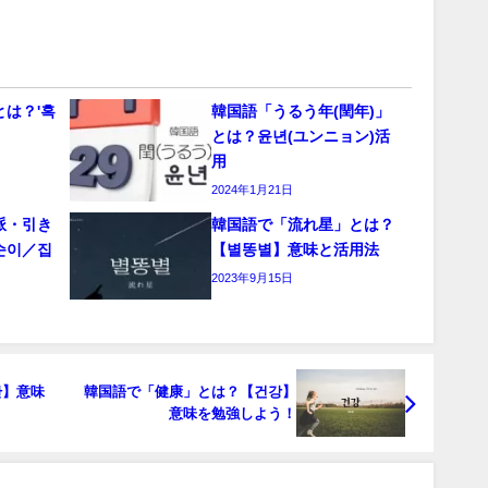
は？'혹
韓国語「うるう年(閏年)」
とは？윤년(ユンニョン)活
用
2024年1月21日
派・引き
韓国語で「流れ星」とは？
순이／집
【별똥별】意味と活用法
2023年9月15日
간】意味
韓国語で「健康」とは？【건강】
意味を勉強しよう！