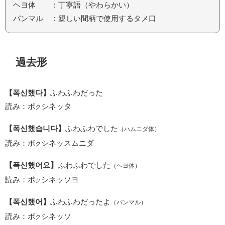
ヘヨ体 ：丁寧語（やわらかい）
パンマル ：親しい間柄で使用するタメ口
過去形
【폭신했다】
ふわふわだった
読み：ポ
シネッタ
ク
【폭신했습니다】
ふわふわでした
（ハムニダ体）
読み：ポ
シネッスムニダ
ク
【폭신했어요】
ふわふわでした
（ヘヨ体）
読み：ポ
シネッソヨ
ク
【폭신했어】
ふわふわだったよ
（パンマル）
読み：ポ
シネッソ
ク