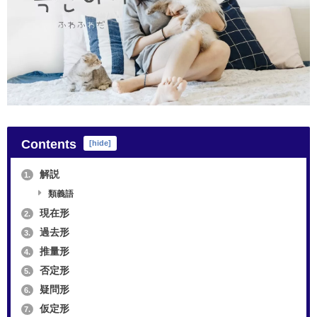
Contents
[
hide
]
解説
1.
類義語
現在形
2.
過去形
3.
推量形
4.
否定形
5.
疑問形
6.
仮定形
7.