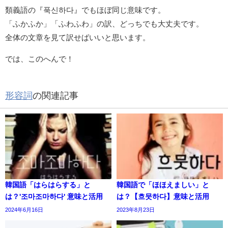
類義語の『푹신하다』でもほぼ同じ意味です。
「ふかふか」「ふわふわ」の訳、どっちでも大丈夫です。
全体の文章を見て訳せばいいと思います。
では、このへんで！
形容詞
の関連記事
韓国語「はらはらする」と
韓国語で「ほほえましい」と
は？'조마조마하다' 意味と活用
は？【흐뭇하다】意味と活用
2024年6月16日
2023年8月23日