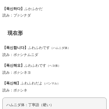
【푹신하다】
ふかふかだ
読み：プ
シナダ
ク
現在形
【폭신합니다】
ふわふわです
（ハムニダ体）
読み：ポ
シナムニダ
ク
【폭신해요】
ふわふわです
（ヘヨ体）
読み：ポ
シネヨ
ク
【폭신해】
ふわふわだよ
（パンマル）
読み：ポ
シネ
ク
ハムニダ体：丁寧語（硬い）