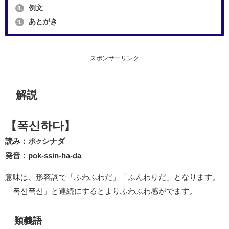
例文
8.
あとがき
9.
スポンサーリンク
解説
【폭신하다】
読み：ポ
シナダ
ク
発音：pok-ssin-ha-da
意味は、形容詞で「ふわふわだ」「ふんわりだ」となります。
「폭신폭신」と連続にするとよりふわふわ感がでます。
類義語