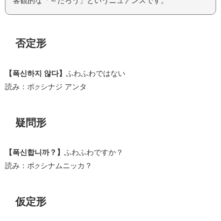
客観的な「～だろう」というニュアンスです。
否定形
【폭신하지 않다】
ふわふわではない
読み：ポ
シナジ アンタ
ク
疑問形
【폭신합니까？】
ふわふわですか？
読み：ポ
シナムニッカ？
ク
仮定形