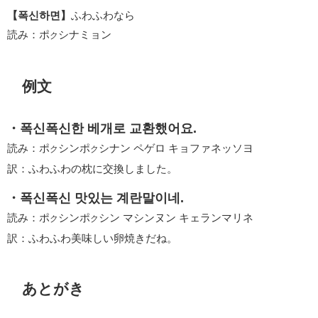
【폭신하면】
ふわふわなら
読み：ポ
シナミョン
ク
例文
・폭신폭신한 베개로 교환했어요.
読み：ポ
シンポ
シナン ペゲロ キョファネッソヨ
ク
ク
訳：ふわふわの枕に交換しました。
・폭신폭신 맛있는 계란말이네.
読み：ポ
シンポ
シン マシンヌン キェランマリネ
ク
ク
訳：ふわふわ美味しい卵焼きだね。
あとがき