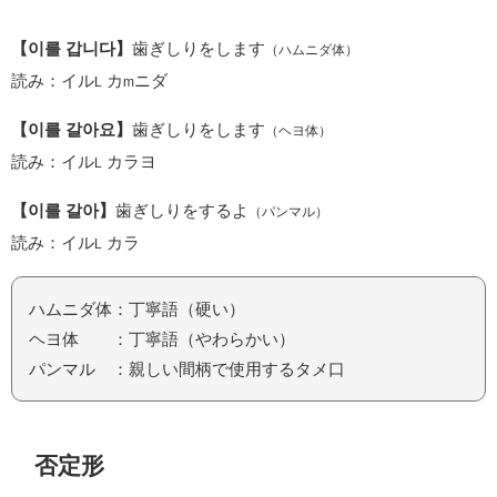
【이를 갑니다】
歯ぎしりをします
（ハムニダ体）
読み：イル
カ
ニダ
L
m
【이를 갈아요】
歯ぎしりをします
（ヘヨ体）
読み：イル
カラヨ
L
【이를 갈아】
歯ぎしりをするよ
（パンマル）
読み：イル
カラ
L
ハムニダ体：丁寧語（硬い）
ヘヨ体 ：丁寧語（やわらかい）
パンマル ：親しい間柄で使用するタメ口
否定形