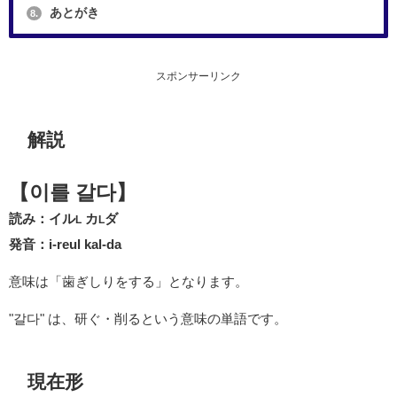
あとがき
8.
スポンサーリンク
解説
【이를 갈다】
読み：イル
カ
ダ
L
L
発音：i-reul kal-da
意味は「歯ぎしりをする」となります。
"갈다" は、研ぐ・削るという意味の単語です。
現在形