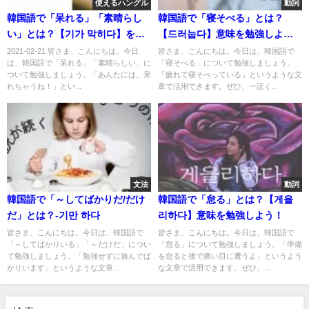
使えるハングル
動詞
韓国語で「呆れる」「素晴らし
韓国語で「寝そべる」とは？
い」とは？【기가 막히다】を活
【드러눕다】意味を勉強しよ
用する！
う！
2021-02-21 皆さま、こんにちは。今日
皆さま、こんにちは。今日は、韓国語で
は、韓国語で「呆れる」「素晴らしい」に
「寝そべる」について勉強しましょう。
ついて勉強しましょう。「あんたには、呆
「疲れて寝そべっている」というような文
れちゃうね！」とい...
章で活用できます。ぜひ、一読く...
文法
動詞
韓国語で「～してばかりだ/だけ
韓国語で「怠る」とは？【게을
だ」とは？-기만 하다
리하다】意味を勉強しよう！
皆さま、こんにちは。今日は、韓国語で
皆さま、こんにちは。今日は、韓国語で
「～してばかりいる」「～だけだ」につい
「怠る」について勉強しましょう。「準備
て勉強しましょう。「勉強せずに遊んでば
を怠ると後で痛い目に遭うよ」というよう
かりいます」というような文章...
な文章で活用できます。ぜひ、...