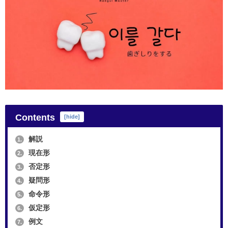
Contents
[
hide
]
解説
1.
現在形
2.
否定形
3.
疑問形
4.
命令形
5.
仮定形
6.
例文
7.