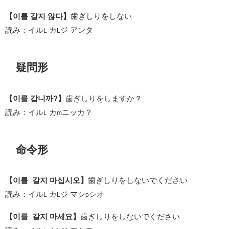
【이를 갈지 않다】
歯ぎしりをしない
読み：イル
カ
ジ アンタ
L
L
疑問形
【이를 갑니까?】
歯ぎしりをしますか？
読み：イル
カ
ニッカ？
L
m
命令形
【이를 갈지 마십시오】
歯ぎしりをしないでください
読み：イル
カ
ジ マシ
シオ
L
L
p
【이를 갈지 마세요】
歯ぎしりをしないでください