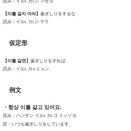
読み：イル
カ
ジ マセヨ
L
L
【이를 갈지 마라】
歯ぎしりをするな
読み：イル
カ
ジ マラ
L
L
仮定形
【이를 갈면】
歯ぎしりをすれば
読み：イル
カ
ミョン
L
ル
例文
・항상 이를 갈고 있어요.
読み：ハンサン イル
カ
ゴ イッソヨ
L
L
訳：いつも歯ぎしりをしています。