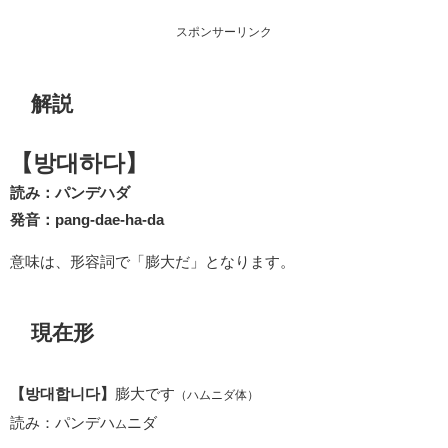
スポンサーリンク
解説
【방대하다】
読み：パンデハダ
発音：pang-dae-ha-da
意味は、形容詞で「膨大だ」となります。
現在形
【방대합니다】
膨大です
（ハムニダ体）
読み：パンデハ
ニダ
ム