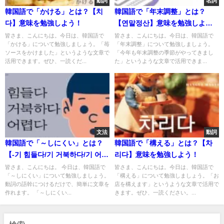
動詞
名詞
韓国語で「かける」とは？【치
韓国語で「年末調整」とは？
다】意味を勉強しよう！
【연말정산】意味を勉強しよ
う！
皆さま、こんにちは。今日は、韓国語で
皆さま、こんにちは。今日は、韓国語で
「かける」について勉強しましょう。「苺
「年末調整」について勉強しましょう。
ソースをかけました」というような文章で
「今年も年末調整の季節がやってきまし
活用できます。ぜひ、一読くだ...
た」というような文章で活用できま...
文法
動詞
韓国語で「～しにくい」とは？
韓国語で「構える」とは？【차
【-기 힘들다/기 거북하다/기 어렵
리다】意味を勉強しよう！
다】活用方法を学ぶ！
皆さま、こんにちは。 今日は、韓国語で
皆さま、こんにちは。今日は、韓国語で
「～しにくい」について勉強しましょう。
「構える」について勉強しましょう。「お
動詞の語幹につけるだけで、簡単に文章を
店を構えます」というような文章で活用で
作れます。 「～しにくい...
きます。ぜひ、一読ください。...