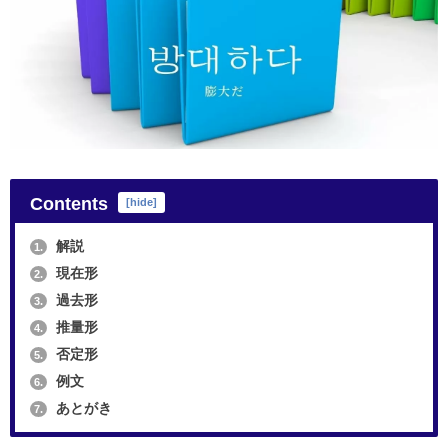
Contents
[
hide
]
解説
1.
現在形
2.
過去形
3.
推量形
4.
否定形
5.
例文
6.
あとがき
7.