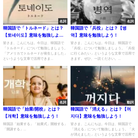
名詞
名詞
韓国語で「トルネード」とは？
韓国語で「兵役」とは？【병
【토네이도】意味を勉強しよ
역】意味を勉強しよう！
う！
皆さま、こんにちは。今日は、韓国語で
皆さま、こんにちは。今日は、韓国語で
「トルネード」について勉強しましょう。
「兵役」について勉強しましょう。「兵役
「アメリカでトルネードが発生しました」
に行くみたい」というような文章で活用で
というような文章で活用できま...
きます。ぜひ、一読ください。...
名詞
動詞
韓国語で「始業/開校」とは？
韓国語で「消える」とは？【꺼
【개학】意味を勉強しよう！
지다】意味を勉強しよう！
韓国語「始業する」「始業式」開校する」
皆さま、こんにちは。今日は、韓国語で
「開講する」...
「消える」について勉強しましょう。「火
が消えました」というような文章で活用で