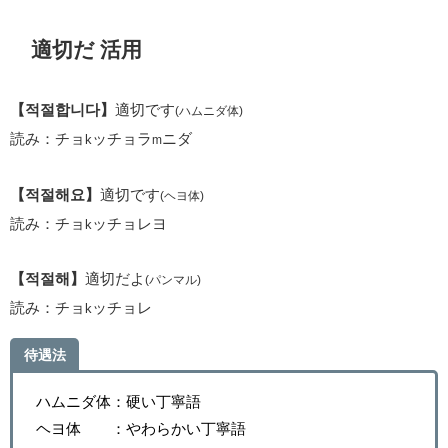
適切だ 活用
【적절합니다】
適切です
(ハムニダ体)
読み：チョ
ッチョラ
ニダ
k
m
【적절해요】
適切です
(ヘヨ体)
読み：チョ
ッチョレヨ
k
【적절해】
適切だよ
(パンマル)
読み：チョ
ッチョレ
k
待遇法
ハムニダ体：硬い丁寧語
ヘヨ体 ：やわらかい丁寧語