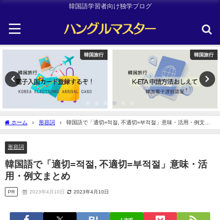
韓国語学習者向け独学ブログ
韓国旅行
韓国旅行
ホーム
形容詞
韓国語で「適切=적절, 不適切=부적절」意味・活用・例文ま
とめ
形容詞
韓国語で「適切=적절, 不適切=부적절」意味・活
用・例文まとめ
PR
2023年4月10日
2023年4月10日