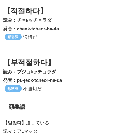
【적절하다】
読み：チョ
ッチョラダ
k
発音：cheok-tcheor-ha-da
適切だ
形容詞
【부적절하다】
読み：ブジョ
ッチョラダ
k
発音：pu-jeok-tcheor-ha-da
不適切だ
形容詞
類義語
【알맞다】
適している
読み：ア
マッタ
L