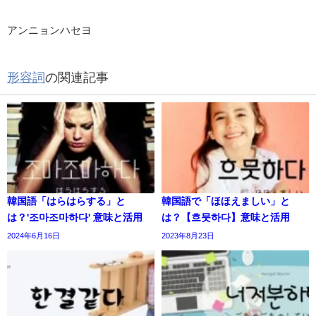
アンニョンハセヨ
形容詞
の関連記事
韓国語「はらはらする」と
韓国語で「ほほえましい」と
は？'조마조마하다' 意味と活用
は？【흐뭇하다】意味と活用
2024年6月16日
2023年8月23日