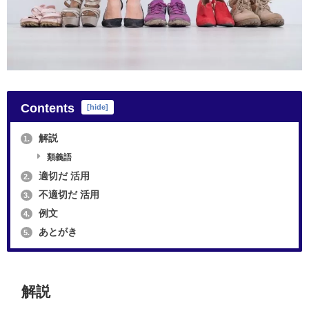
Contents
[
hide
]
解説
1.
類義語
適切だ 活用
2.
不適切だ 活用
3.
例文
4.
あとがき
5.
解説