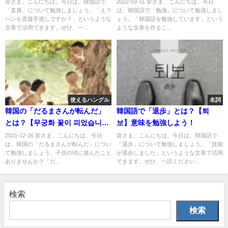
皆さま、こんにちは。今日は、韓国語で
2022-03-31 皆さま、こんにちは。今日
「直接」について勉強しましょう。「え？
は、韓国語で「勉強」について勉強しまし
パンを直接手渡しですか？」というような
ょう。「韓国語を勉強しています」という
文章で活用できます。ぜひ、一...
ような文章を作るこ...
使えるハングル
名詞
韓国の「だるまさんが転んだ」
韓国語で「退歩」とは？【퇴
とは？【무궁화 꽃이 피었습니
보】意味を勉強しよう！
다】
2021-12-26 皆さま、こんにちは。今日
皆さま、こんにちは。今日は、韓国語で
は、韓国の「だるまさんが転んだ」につい
「退歩」について勉強しましょう。「技能
て勉強しましょう。子供の頃に遊んだこと
が退歩しました」というような文章で活用
ありませんか？「だ...
できます。ぜひ、一読ください...
検索
検索