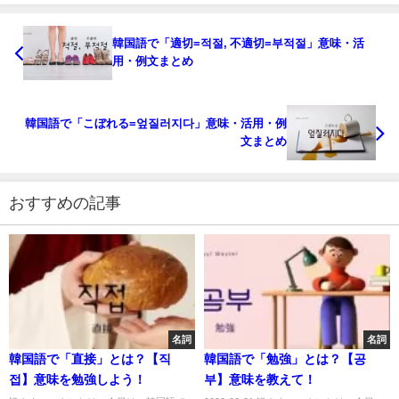
韓国語で「適切=적절, 不適切=부적절」意味・活
用・例文まとめ
韓国語で「こぼれる=엎질러지다」意味・活用・例
文まとめ
おすすめの記事
名詞
名詞
韓国語で「直接」とは？【직
韓国語で「勉強」とは？【공
접】意味を勉強しよう！
부】意味を教えて！