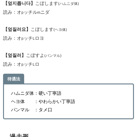
【엎지릅니다】
こぼします
(ハムニダ体)
読み：オ
ッチル
ニダ
p
m
【엎질러요】
こぼします
(ヘヨ体)
読み：オ
ッチ
ロヨ
p
L
【엎질러】
こぼすよ
(パンマル)
読み：オ
ッチ
ロ
p
L
待遇法
ハムニダ体：硬い丁寧語
ヘヨ体 ：やわらかい丁寧語
パンマル ：タメ口
過去形