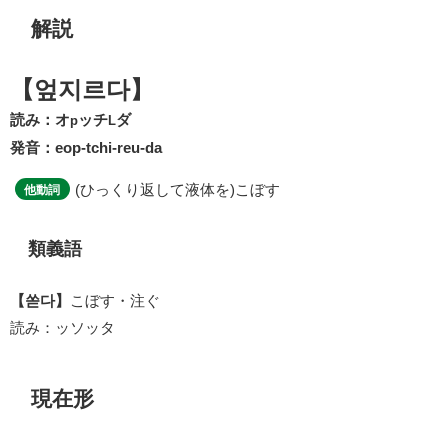
解説
【엎지르다】
読み：オ
ッチ
ダ
p
L
発音：eop-tchi-reu-da
(ひっくり返して液体を)こぼす
他動詞
類義語
【쏟다】
こぼす・注ぐ
読み：ッソッタ
現在形