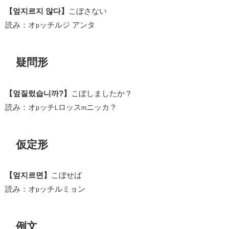
【엎지르지 않다】
こぼさない
読み：オ
ッチルジ アンタ
p
疑問形
【엎질렀습니까?】
こぼしましたか？
読み：オ
ッチ
ロッス
ニッカ？
p
L
m
仮定形
【엎지르면】
こぼせば
読み：オ
ッチルミョン
p
例文