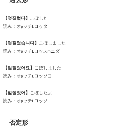
【엎질렀다】
こぼした
読み：オ
ッチ
ロッタ
p
L
【엎질렀습니다】
こぼしました
読み：オ
ッチ
ロッス
ニダ
p
L
m
【엎질렀어요】
こぼしました
読み：オ
ッチ
ロッソヨ
p
L
【엎질렀어】
こぼしたよ
読み：オ
ッチ
ロッソ
p
L
否定形