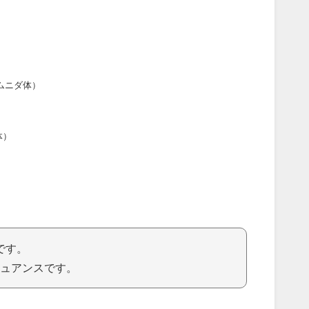
ムニダ体）
体）
です。
ュアンスです。