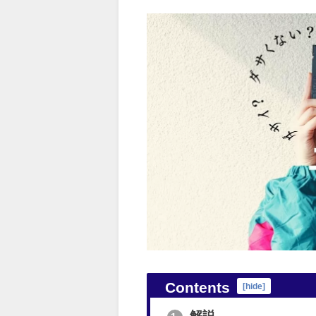
Contents
[
hide
]