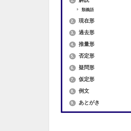
解説
1.
類義語
現在形
2.
過去形
3.
推量形
4.
否定形
5.
疑問形
6.
仮定形
7.
例文
8.
あとがき
9.