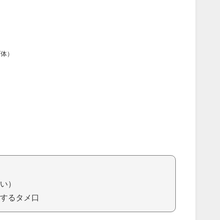
ダ体）
い）
するタメ口