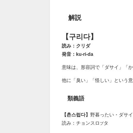
解説
【구리다】
読み：クリダ
発音：ku-ri-da
意味は、形容詞で「ダサイ」「
他に「臭い」「怪しい」という
類義語
【촌스럽다】
野暮ったい・ダサイ
読み：チョンスロ
タ
プ