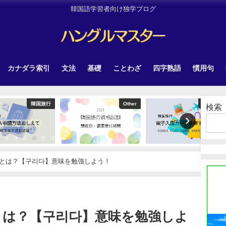
韓国語学習者向け独学ブログ
カナダラ索引
文法
基礎
ことわざ
四字熟語
慣用句
韓国旅行
Other
韓国旅行
検索
とは？【구리다】意味を勉強しよう！
とは？【구리다】意味を勉強しよ